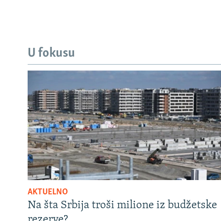
U fokusu
AKTUELNO
Na šta Srbija troši milione iz budžetske
rezerve?