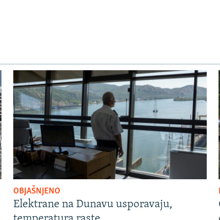
OBJAŠNJENO
Elektrane na Dunavu usporavaju,
temperatura raste