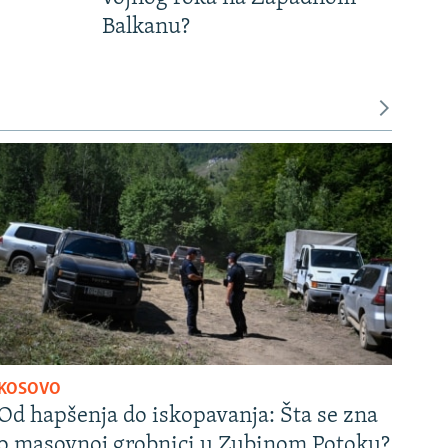
Balkanu?
KOSOVO
Od hapšenja do iskopavanja: Šta se zna
o masovnoj grobnici u Zubinom Potoku?