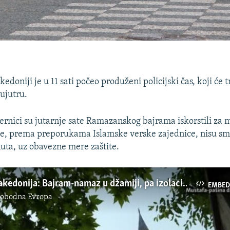
doniji je u 11 sati počeo produženi policijski čas, koji će t
 ujutru.
rnici su jutarnje sate Ramazanskog bajrama iskorstili za m
e, prema preporukama Islamske verske zajednice, nisu sme
uta, uz obavezne mere zaštite.
Sjeverna Makedonija: Bajram-namaz u džamiji, pa izolacija
EMBED
lobodna Evropa