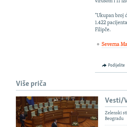
virusom i 11 iz
"Ukupan broj d
1.422 pacijenta
Filipče.
Severna Mak
Podijelite
Više priča
Vesti/V
Zelenski st
Beogradu