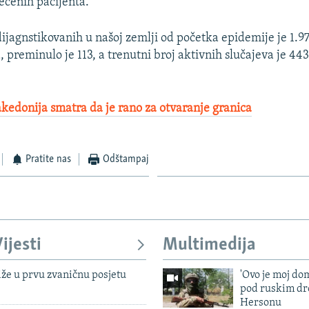
lečenih pacijenta.
1080p
ijagnstikovanih u našoj zemlji od početka epidemije je 1.97
, preminulo je 113, a trenutni broj aktivnih slučajeva je 443
edonija smatra da je rano za otvaranje granica
Pratite nas
Odštampaj
ijesti
Multimedija
iže u prvu zvaničnu posjetu
'Ovo je moj dom
pod ruskim dr
Hersonu