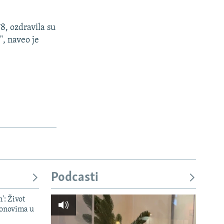
px
širina
8, ozdravila su
", naveo je
Podcasti
': Život
onovima u