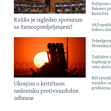
Podignuta o
Đakovici pr
Radoičića
Koliko je izgledan sporazum
SAD uputile
sa Samoopredjeljenjem?
hakera uha
Državljanin
Hrvatskoj 
Tužilaštvo
hapšenja j
ratni zloči
BiH zatražil
Ukrajina u kritičnom
transferi n
građanima
nedostaku protivvazdušne
odbrane