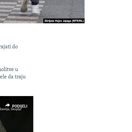
rajati do
olitve u
le da traju
PODIJELI