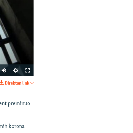
Auto
270p
Direktan link
PODIJELI
360p
480p
jent preminuo
1080p
enih korona