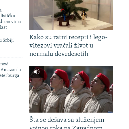
a
lističku
 dronovima
last
Kako su ratni recepti i lego-
u Srbiji
vitezovi vraćali život u
normalu devedesetih
onovi
i Amazon' u
Peterburga
Šta se dešava sa služenjem
vojnog roka na Zapadnom