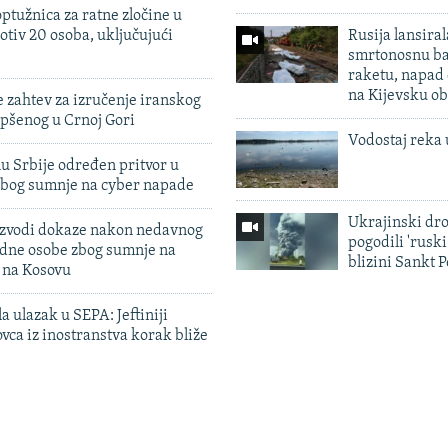
ptužnica za ratne zločine u
otiv 20 osoba, uključujući
Rusija lansiral
smrtonosnu ba
raketu, napad
na Kijevsku ob
 zahtev za izručenje iranskog
pšenog u Crnoj Gori
Vodostaj reka 
u Srbije određen pritvor u
zbog sumnje na cyber napade
Ukrajinski dr
 izvodi dokaze nakon nedavnog
pogodili 'rusk
edne osobe zbog sumnje na
blizini Sankt 
n na Kosovu
a ulazak u SEPA: Jeftiniji
ovca iz inostranstva korak bliže