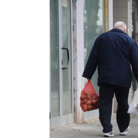
ISPRIČAJ MI
DNEVNO@RSE
SPECIJALI RSE
VIŠE OD NASLOVA
GENOCID U SREBRENICI
POPLAVE I KLIZIŠTA U BIH 2024.
TV LIBERTY
POST SCRIPTUM
MOJA EVROPA
TRI DECENIJE OD RATA U BIH
SVE KARTE DEJTONA
NASTANAK I RASPAD JUGOSLAVIJE