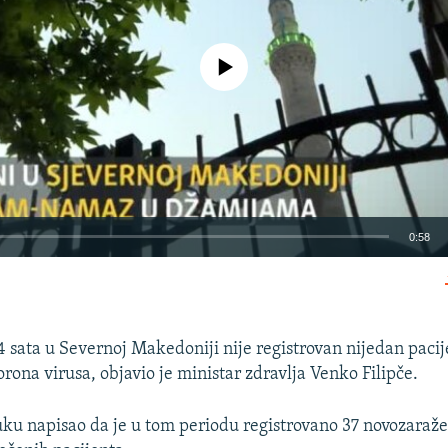
No media source currently available
0:58
EMBED
 sata u Severnoj Makedoniji nije registrovan nijedan paci
rona virusa, objavio je ministar zdravlja Venko Filipče.
Auto
270p
360p
480p
uku napisao da je u tom periodu registrovano 37 novozaraž