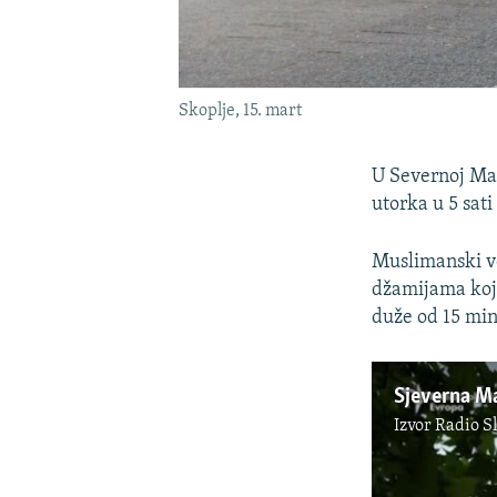
Skoplje, 15. mart
U Severnoj Make
utorka u 5 sati
Muslimanski ve
džamijama koj
duže od 15 min
Izvor
Radio S