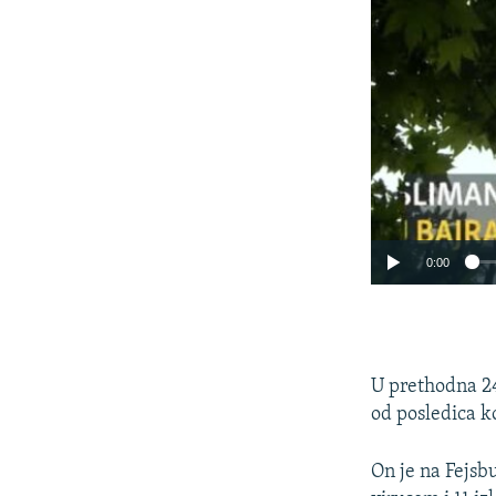
0:00
U prethodna 24
od posledica ko
On je na Fejsb