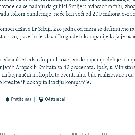
navode da se nadaju da gubici Srbije u aviosaobraćaju, zbog
radu tokom pandemije, neće biti veći od 200 miliona evra 
pomoći države Er Srbiji, kao jedna od mera se definitivno r
tarstvu, povećanje vlasničkog udela kompanije koja je osn
je vlasnik 51 odsto kapitala ove avio kompanije dok je manj
injenih Arapskih Emirata sa 49 procenata. Ipak, u Ministar
i na koji način na koji bi to eventualno bilo realizovano i da 
kredite ili dokapitalizaciju kompanije.
Pratite nas
Odštampaj