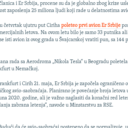
 članica i Er Srbija, procene su da je globalno zbog krize u
st zaposlenja 25 miliona ljudi koji rade u delatnostima avi
 u četvrtak ujutru put Ciriha
poleteo prvi avion Er Srbije
po
rcijalnih letova. Na ovom letu bilo je samo 33 putnika ali 
 se isti avion iz ovog grada u Švajcarskoj vratiti pun, sa 144
na rada sa Aerodroma „Nikola Tesla“ u Beogradu poletela 
kfurt u Nemačkoj.
rankfurt i Cirih 21. maja, Er Srbija је započela ograničeno 
čkog avio-saobraćaja. Planirano je povećanje broja letova 
juna 2020. godine, ali je važno naglasiti da konačni red lete
danja zabrana letenja“, navode u Minstarstvu za RSE.
Budući da će avio-saobraćaj postepeno da se normalizuje, u