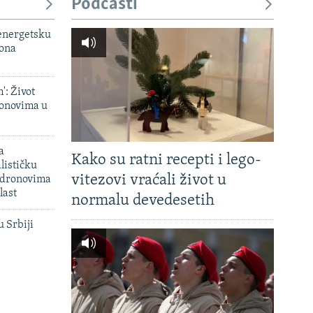
Podcasti
 energetsku
iona
': Život
onovima u
a
Kako su ratni recepti i lego-
lističku
vitezovi vraćali život u
 dronovima
last
normalu devedesetih
u Srbiji