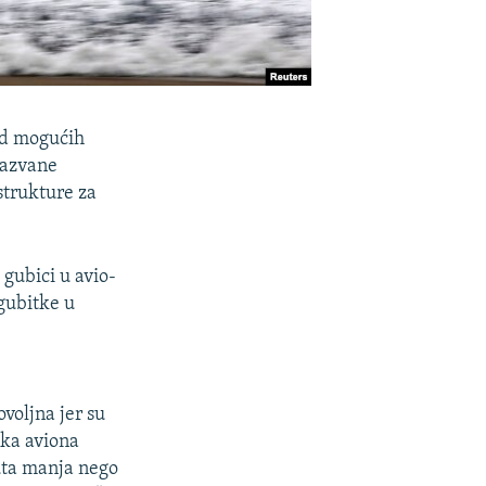
 od mogućih
zazvane
strukture za
gubici u avio-
gubitke u
ovoljna jer su
uka aviona
uta manja nego