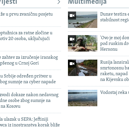
ijesti
Multimedija
iže u prvu zvaničnu posjetu
Dunav testira
stabilnost reg
ptužnica za ratne zločine u
'Ovo je moj dom
otiv 20 osoba, uključujući
pod ruskim dr
Hersonu
 zahtev za izručenje iranskog
Rusija lansiral
pšenog u Crnoj Gori
smrtonosnu ba
raketu, napad
u Srbije određen pritvor u
na Kijevsku ob
zbog sumnje na cyber napade
Vodostaj reka 
 izvodi dokaze nakon nedavnog
edne osobe zbog sumnje na
n na Kosovu
a ulazak u SEPA: Jeftiniji
ovca iz inostranstva korak bliže