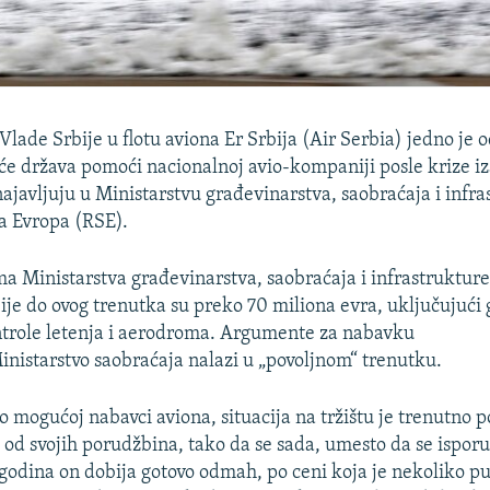
Vlade Srbije u flotu aviona Er Srbija (Air Serbia) jedno je
 će država pomoći nacionalnoj avio-kompaniji posle krize i
javljuju u Ministarstvu građevinarstva, saobraćaja i infra
a Evropa (RSE).
 Ministarstva građevinarstva, saobraćaja i infrastrukture 
ije do ovog trenutka su preko 70 miliona evra, uključujući 
ntrole letenja i aerodroma. Argumente za nabavku
inistarstvo saobraćaja nalazi u „povoljnom“ trenutku.
o mogućoj nabavci aviona, situacija na tržištu je trenutno p
 od svojih porudžbina, tako da se sada, umesto da se ispor
godina on dobija gotovo odmah, po ceni koja je nekoliko p