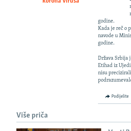
korona virusa
godine.
Kada je reč o 
navode u Minis
godine.
Država Srbija 
Etihad iz Ujed
nisu preciziral
podrazumevalo 
Podijelite
Više priča