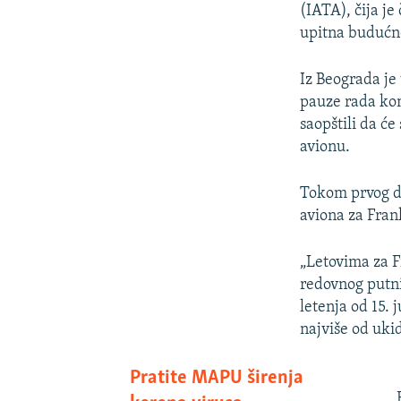
(IATA), čija je
upitna budućno
Iz Beograda je
pauze rada kome
saopštili da će
avionu.
Tokom prvog da
aviona za Fran
„Letovima za F
redovnog putni
letenja od 15. 
najviše od uki
Pratite MAPU širenja