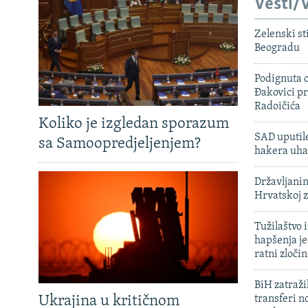
Vesti/V
Zelenski st
Beogradu
Podignuta o
Đakovici pr
Radoičića
Koliko je izgledan sporazum
SAD uputile
sa Samoopredjeljenjem?
hakera uha
Državljanin
Hrvatskoj 
Tužilaštvo
hapšenja j
ratni zloči
BiH zatražil
Ukrajina u kritičnom
transferi n