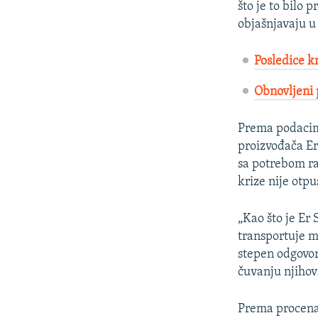
što je to bilo 
objašnjavaju u
Posledice kr
Obnovljeni p
Prema podaci
proizvođača Er
sa potrebom ra
krize nije otpu
„Kao što je Er
transportuje m
stepen odgovorn
čuvanju njihov
Prema procenam