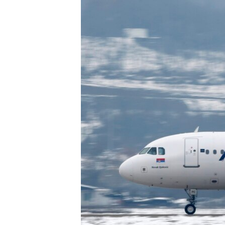
ISPRIČAJ MI
DNEVNO@RSE
SPECIJALI RSE
VIŠE OD NASLOVA
GENOCID U SREBRENICI
POPLAVE I KLIZIŠTA U BIH 2024.
TV LIBERTY
POST SCRIPTUM
MOJA EVROPA
TRI DECENIJE OD RATA U BIH
SVE KARTE DEJTONA
NASTANAK I RASPAD JUGOSLAVIJE