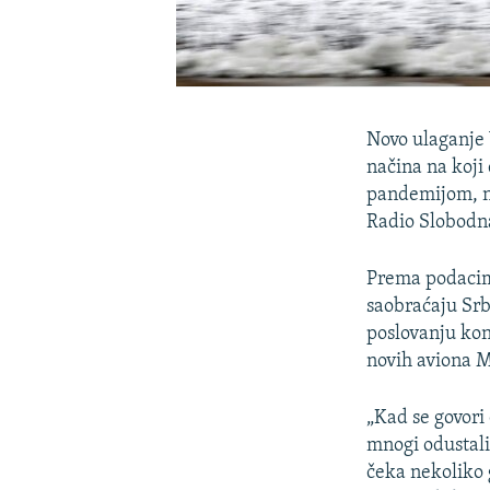
Novo ulaganje 
načina na koji
pandemijom, na
Radio Slobodn
Prema podacima
saobraćaju Srb
poslovanju ko
novih aviona M
„Kad se govori 
mnogi odustali
čeka nekoliko 