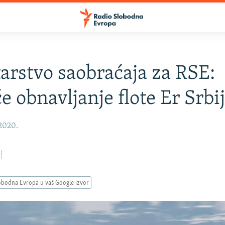
arstvo saobraćaja za RSE:
 obnavljanje flote Er Srbi
 2020.
obodna Evropa u vaš Google izvor