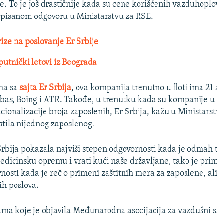
pre. To je još drastičnije kada su cene korišćenih vazduhoplo
 pisanom odgovoru u Ministarstvu za RSE.
ize na poslovanje Er Srbije
utnički letovi iz Beograda​
ma sa
sajta Er Srbija
, ova kompanija trenutno u floti ima 21 
bas, Boing i ATR. Takođe, u trenutku kada su kompanije u
cionalizacije broja zaposlenih, Er Srbija, kažu u Ministars
stila nijednog zaposlenog.
 Srbija pokazala najviši stepen odgovornosti kada je odmah 
edicinsku opremu i vrati kući naše državljane, tako je prime
osti kada je reč o primeni zaštitnih mera za zaposlene, ali 
ih poslova.
a koje je objavila Međunarodna asocijacija za vazdušni s