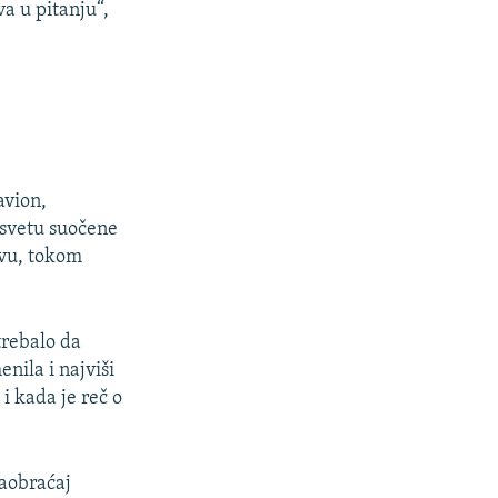
va u pitanju“,
avion,
 svetu suočene
tvu, tokom
trebalo da
nila i najviši
i kada je reč o
aobraćaj