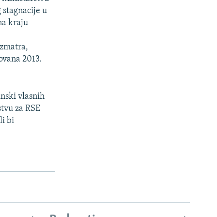
 stagnacije u
na kraju
azmatra,
ovana 2013.
inski vlasnih
stvu za RSE
li bi