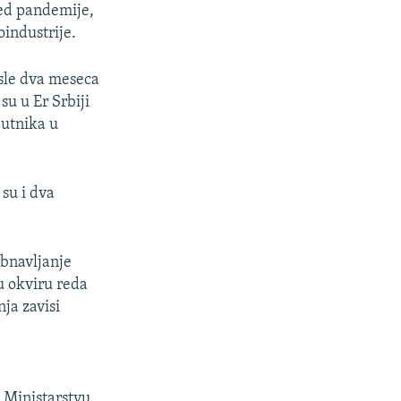
sled pandemije,
oindustrije.
sle dva meseca
su u Er Srbiji
 putnika u
su i dva
obnavljanje
u okviru reda
nja zavisi
 Ministarstvu