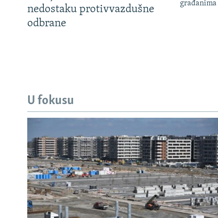
građanima
nedostaku protivvazdušne
odbrane
U fokusu