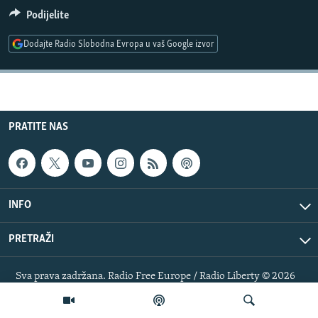
ISPRIČAJ MI
Podijelite
DNEVNO@RSE
Dodajte Radio Slobodna Evropa u vaš Google izvor
SPECIJALI RSE
VIŠE OD NASLOVA
PRATITE NAS
GENOCID U SREBRENICI
PRATITE NAS
POPLAVE I KLIZIŠTA U BIH 2024.
TV LIBERTY
Sve RFE/RL stranice
POST SCRIPTUM
INFO
MOJA EVROPA
PRETRAŽI
TRI DECENIJE OD RATA U BIH
SVE KARTE DEJTONA
Sva prava zadržana. Radio Free Europe / Radio Liberty © 2026
RFE/RL, Inc.
NASTANAK I RASPAD JUGOSLAVIJE