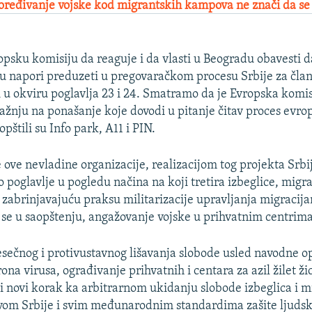
oređivanje vojske kod migrantskih kampova ne znači da se
psku komisiju da reaguje i da vlasti u Beogradu obavesti d
u napori preduzeti u pregovaračkom procesu Srbije za član
i u okviru poglavlja 23 i 24. Smatramo da je Evropska komi
pažnju na ponašanje koje dovodi u pitanje čitav proces evro
opštili su Info park, A11 i PIN.
ove nevladine organizacije, realizacijom tog projekta Srbij
 poglavlje u pogledu načina na koji tretira izbeglice, migra
a zabrinjavajuću praksu militarizacije upravljanja migracija
 se u saopštenju, angažovanje vojske u prihvatnim centrima 
ečnog i protivustavnog lišavanja slobode usled navodne o
na virusa, ograđivanje prihvatnih i centara za azil žilet ž
bi novi korak ka arbitrarnom ukidanju slobode izbeglica i 
avom Srbije i svim međunarodnim standardima zašite ljudsk