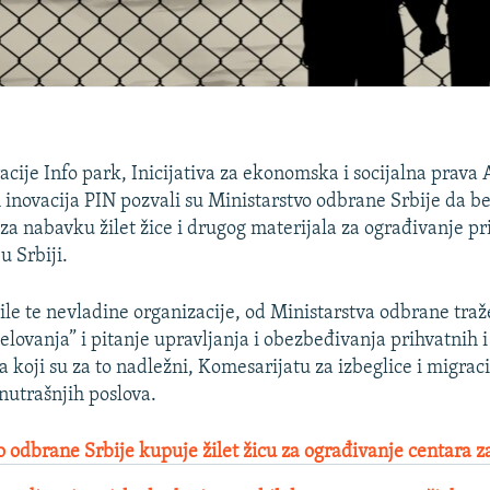
acije Info park, Inicijativa za ekonomska i socijalna prava 
h inovacija PIN pozvali su Ministarstvo odbrane Srbije da b
za nabavku žilet žice i drugog materijala za ograđivanje pr
u Srbiji.
ile te nevladine organizacije, od Ministarstva odbrane traže
elovanja” i pitanje upravljanja i obezbeđivanja prihvatnih i
 koji su za to nadležni, Komesarijatu za izbeglice i migraci
nutrašnjih poslova.
o odbrane Srbije kupuje žilet žicu za ograđivanje centara 