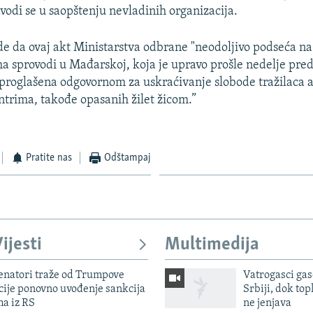
avodi se u saopštenju nevladinih organizacija.
de da ovaj akt Ministarstva odbrane "neodoljivo podseća na
a sprovodi u Mađarskoj, koja je upravo prošle nedelje pre
proglašena odgovornom za uskraćivanje slobode tražilaca a
ntrima, takođe opasanih žilet žicom.”
Pratite nas
Odštampaj
ijesti
Multimedija
enatori traže od Trumpove
Vatrogasci gas
cije ponovno uvođenje sankcija
Srbiji, dok topl
ma iz RS
ne jenjava