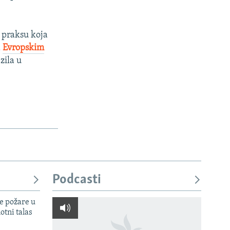
 praksu koja
d
Evropskim
zila u
Podcasti
e požare u
otni talas