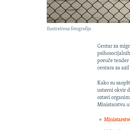
Ilustrativna fotografija
Centar za migr
psihosocijalni
povuče tender 
centara za azil 
Kako su saopšt
ustavni okvir d
ostavi organima
Ministarstvu u
Ministarstv