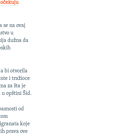
 očekuju
a se na ovaj
stvo u
sija dužna da
pskih
a bi otvorila
nte i tražioce
ma za šta je
u opštini Šid.
pasnosti od
icom
migranata koje
ih prava ove