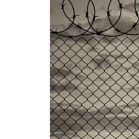
ISPRIČAJ MI
DNEVNO@RSE
SPECIJALI RSE
VIŠE OD NASLOVA
GENOCID U SREBRENICI
POPLAVE I KLIZIŠTA U BIH 2024.
TV LIBERTY
POST SCRIPTUM
MOJA EVROPA
TRI DECENIJE OD RATA U BIH
SVE KARTE DEJTONA
NASTANAK I RASPAD JUGOSLAVIJE