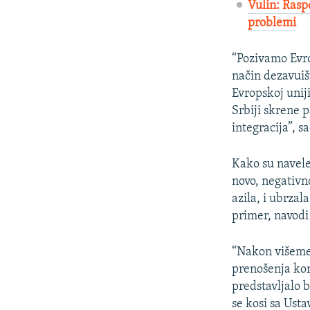
Vulin: Rasp
problemi​
“Pozivamo Evro
način dezavuiš
Evropskoj unij
Srbiji skrene 
integracija”, sa
Kako su navele 
novo, negativno
azila, i ubrzal
primer, navodi
“Nakon višemes
prenošenja koro
predstavljalo 
se kosi sa Ust