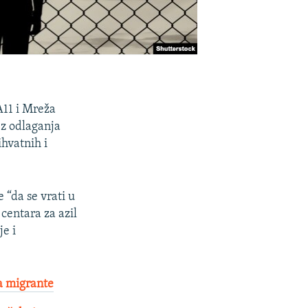
A11 i Mreža
ez odlaganja
ihvatnih i
 “da se vrati u
 centara za azil
je i
za migrante