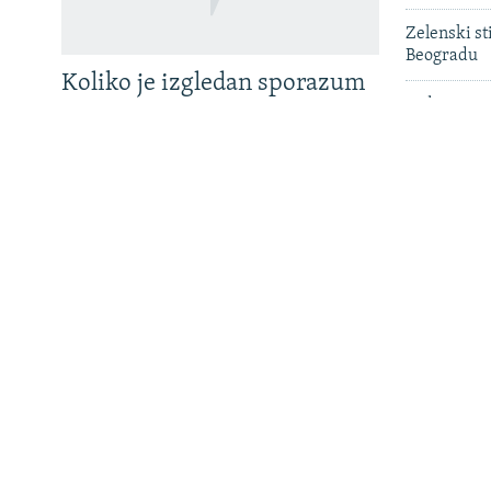
Zelenski st
Sve RFE/RL stranice
Beogradu
Koliko je izgledan sporazum
Podignuta o
sa Samoopredjeljenjem?
Đakovici pr
Radoičića
SAD uputile
hakera uha
Državljanin
Hrvatskoj 
Tužilaštvo
Ukrajina u kritičnom
hapšenja j
ratni zloči
nedostaku protivvazdušne
odbrane