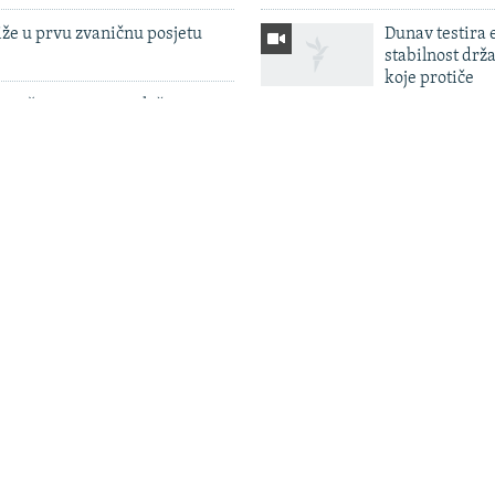
iže u prvu zvaničnu posjetu
Dunav testira
stabilnost drž
koje protiče
ptužnica za ratne zločine u
otiv 20 osoba, uključujući
'Ovo je moj dom
pod ruskim dr
Hersonu
 zahtev za izručenje iranskog
pšenog u Crnoj Gori
Rusija lansiral
smrtonosnu ba
raketu, napad
u Srbije određen pritvor u
na Kijevsku ob
zbog sumnje na cyber napade
 izvodi dokaze nakon nedavnog
edne osobe zbog sumnje na
n na Kosovu