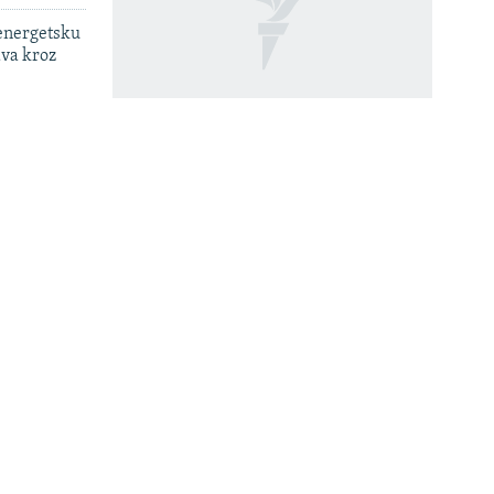
 energetsku
ava kroz
': Život
'Ljudi ne mogu osvojiti
onovima u
planinu'
a
lističku
 dronovima
last
Kako su ratni recepti i lego-
vitezovi vraćali život u
normalu devedesetih