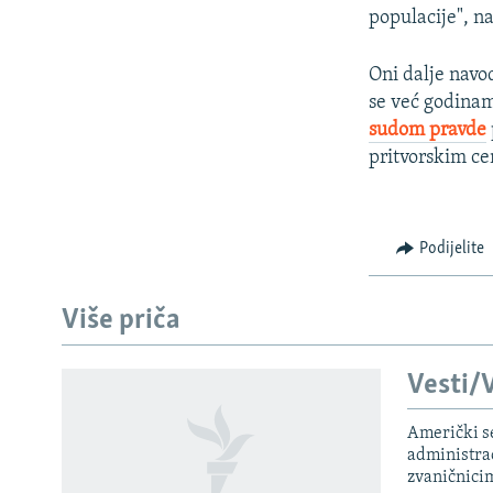
populacije", n
Oni dalje navo
se već godinam
sudom pravde
pritvorskim ce
Podijelite
Više priča
Vesti/V
Američki s
PRATITE NAS
administra
zvaničnici