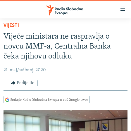
Dostupni
linkovi
Pređite
VIJESTI
na
VIJESTI
Vijeće ministara ne raspravlja o
glavni
BOSNA I HERCEGOVINA
sadržaj
novcu MMF-a, Centralna Banka
SRBIJA
Pređite
čeka njihovu odluku
na
KOSOVO
glavnu
21. maj/svibanj, 2020.
CRNA GORA
navigaciju
Pređite
Podijelite
VIZUELNO
na
PODCASTI
VIDEO
pretragu
Dodajte Radio Slobodna Evropa u vaš Google izvor
RAT U UKRAJINI
FOTOGALERIJE
KINA NA BALKANU
INFOGRAFIKE
RSE PRIČE IZ SVIJETA