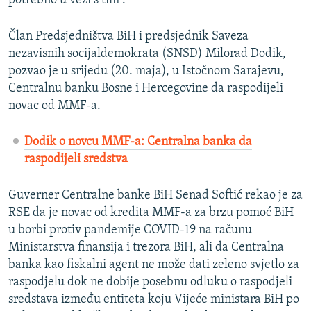
potrebno u vezi s tim“.
Član Predsjedništva BiH i predsjednik Saveza
nezavisnih socijaldemokrata (SNSD) Milorad Dodik,
pozvao je u srijedu (20. maja), u Istočnom Sarajevu,
Centralnu banku Bosne i Hercegovine da raspodijeli
novac od MMF-a.
Dodik o novcu MMF-a: Centralna banka da
raspodijeli sredstva
Guverner Centralne banke BiH Senad Softić rekao je za
RSE da je novac od kredita MMF-a za brzu pomoć BiH
u borbi protiv pandemije COVID-19 na računu
Ministarstva finansija i trezora BiH, ali da Centralna
banka kao fiskalni agent ne može dati zeleno svjetlo za
raspodjelu dok ne dobije posebnu odluku o raspodjeli
sredstava između entiteta koju Vijeće ministara BiH po