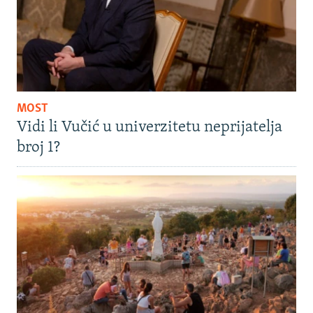
MOST
Vidi li Vučić u univerzitetu neprijatelja
broj 1?