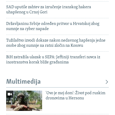
SAD uputile zahtev za izručenje iranskog hakera
uhapšenog u Crnoj Gori
Državljaninu Srbije određen pritvor u Hrvatskoj zbog
sumnje na cyber napade
Tužilaštvo izvodi dokaze nakon nedavnog hapšenja jedne
osobe zbog sumnje na ratni zločin na Kosovu
BiH zatražila ulazak u SEPA: Jeftiniji transferi novca iz
inostranstva korak bliže građanima
Multimedija
'Ovo je moj dom': Život pod ruskim
dronovima u Hersonu