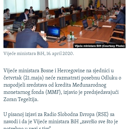
ISPRIČAJ MI
DNEVNO@RSE
SPECIJALI RSE
VIŠE OD NASLOVA
PRATITE NAS
GENOCID U SREBRENICI
Vijeće ministara BiH, 16. april 2020.
POPLAVE I KLIZIŠTA U BIH 2024.
TV LIBERTY
Sve RFE/RL stranice
Vijeće ministara Bosne i Hercegovine na sjednici u
četvrtak (21.maja) neće razmatrati posebnu Odluku o
POST SCRIPTUM
raspodjeli sredstava od kredita Međunarodnog
MOJA EVROPA
monetarnog fonda (MMF), izjavio je predsjedavajući
TRI DECENIJE OD RATA U BIH
Zoran Tegeltija.
SVE KARTE DEJTONA
U pisanoj izjavi za Radio Slobodna Evropa (RSE) sa
NASTANAK I RASPAD JUGOSLAVIJE
navodi i da je Vijeće ministara BiH „završio sve što je