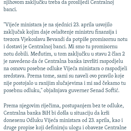
njihovom zaključku treba da proslijedi Centralnoj
banci.
''Vijeće ministara je na sjednici 23. aprila usvojilo
zaključak kojim daje ovlaštenje ministru finansija i
trezora Vjekoslavu Bevandi da potpiše promisornu notu
i dostavi je Centralnoj banci. Mi smo tu promisornu
notu dobili. Međutim, u tom zaključku u stavu 2 član 2
je navedeno da će Centralna banka izvršiti raspodjelu
na osnovu posebne odluke Vijeća ministara o raspodjeli
sredstava. Prema tome, sami su naveli ovo pravilo koje
nije postojalo u ranijim slučajevima i mi sad čekamo tu
posebnu odluku,'' objašnjava guverner Senad Softić.
Prema njegovim riječima, postupanjem bez te odluke,
Centralna banka BiH bi došla u situaciju da krši
donesenu Odluku Vijeća ministara od 23. aprila, kao i
druge propise koji definiraju ulogu i obaveze Centralne