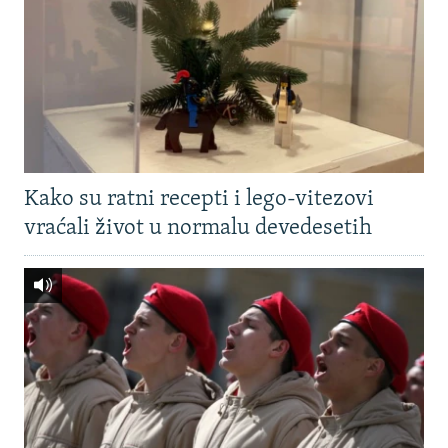
Kako su ratni recepti i lego-vitezovi
vraćali život u normalu devedesetih