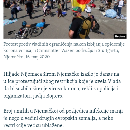
ISPRIČAJ MI
DNEVNO@RSE
SPECIJALI RSE
VIŠE OD NASLOVA
PRATITE NAS
Protest protiv vladinih ograničenja nakon izbijanja epidemije
GENOCID U SREBRENICI
korona virusa, u Cannstatter Wasen području u Stuttgartu,
Njemačka, 16. maj 2020.
POPLAVE I KLIZIŠTA U BIH 2024.
TV LIBERTY
Sve RFE/RL stranice
Hiljade Nijemaca širom Njemačke izašlo je danas na
POST SCRIPTUM
ulice protestujući zbog restrikcija koje je uvela Vlada
da bi suzbila širenje virusa korona, rekli su policija i
MOJA EVROPA
organizatori, javlja Rojters.
TRI DECENIJE OD RATA U BIH
SVE KARTE DEJTONA
Broj umrlih u Njemačkoj od posljedica infekcije manji
je nego u većini drugih evropskih zemalja, a neke
NASTANAK I RASPAD JUGOSLAVIJE
restrikcije već su ublažene.