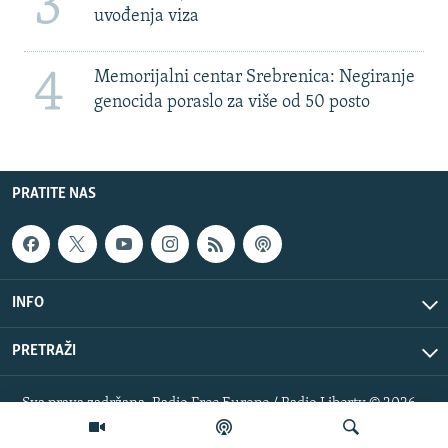
3
uvođenja viza
4
Memorijalni centar Srebrenica: Negiranje
genocida poraslo za više od 50 posto
PRATITE NAS
INFO
PRETRAŽI
Sva prava zadržana. Radio Free Europe / Radio Liberty © 2026
RFE/RL, Inc.