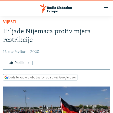
Dostupni
linkovi
Pređite
VIJESTI
na
VIJESTI
Hiljade Nijemaca protiv mjera
glavni
BOSNA I HERCEGOVINA
sadržaj
restrikcije
SRBIJA
Pređite
na
16. maj/svibanj, 2020.
KOSOVO
glavnu
CRNA GORA
Podijelite
navigaciju
Pređite
VIZUELNO
na
Dodajte Radio Slobodna Evropa u vaš Google izvor
PODCASTI
VIDEO
pretragu
RAT U UKRAJINI
FOTOGALERIJE
KINA NA BALKANU
INFOGRAFIKE
RSE PRIČE IZ SVIJETA