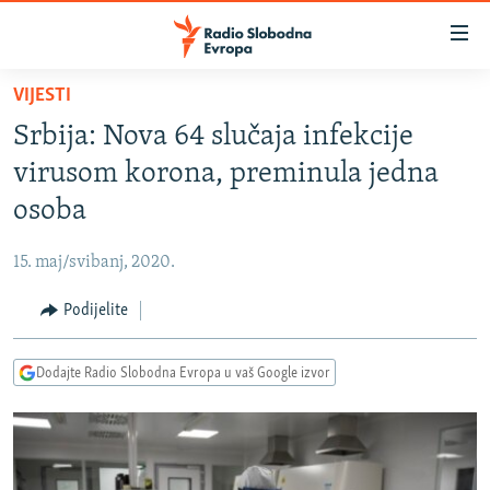
Dostupni
linkovi
Pređite
VIJESTI
na
VIJESTI
Srbija: Nova 64 slučaja infekcije
glavni
BOSNA I HERCEGOVINA
sadržaj
virusom korona, preminula jedna
SRBIJA
Pređite
osoba
na
KOSOVO
glavnu
15. maj/svibanj, 2020.
CRNA GORA
navigaciju
Pređite
Podijelite
VIZUELNO
na
PODCASTI
VIDEO
pretragu
Dodajte Radio Slobodna Evropa u vaš Google izvor
RAT U UKRAJINI
FOTOGALERIJE
KINA NA BALKANU
INFOGRAFIKE
RSE PRIČE IZ SVIJETA