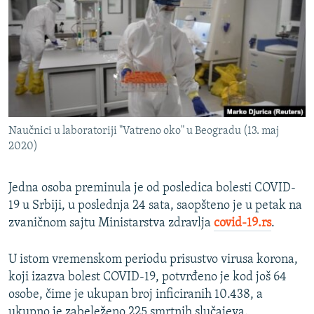
ISPRIČAJ MI
DNEVNO@RSE
SPECIJALI RSE
VIŠE OD NASLOVA
PRATITE NAS
GENOCID U SREBRENICI
Naučnici u laboratoriji "Vatreno oko" u Beogradu (13. maj
POPLAVE I KLIZIŠTA U BIH 2024.
2020)
TV LIBERTY
Sve RFE/RL stranice
Jedna osoba preminula je od posledica bolesti COVID-
POST SCRIPTUM
19 u Srbiji, u poslednja 24 sata, saopšteno je u petak na
MOJA EVROPA
zvaničnom sajtu Ministarstva zdravlja
covid-19.rs
.
TRI DECENIJE OD RATA U BIH
U istom vremenskom periodu prisustvo virusa korona,
SVE KARTE DEJTONA
koji izazva bolest COVID-19, potvrđeno je kod još 64
NASTANAK I RASPAD JUGOSLAVIJE
osobe, čime je ukupan broj inficiranih 10.438, a
ukupno je zabeleženo 225 smrtnih slučajeva.