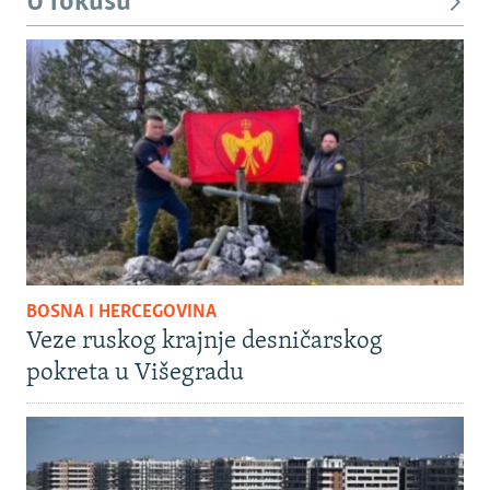
U fokusu
BOSNA I HERCEGOVINA
Veze ruskog krajnje desničarskog
pokreta u Višegradu