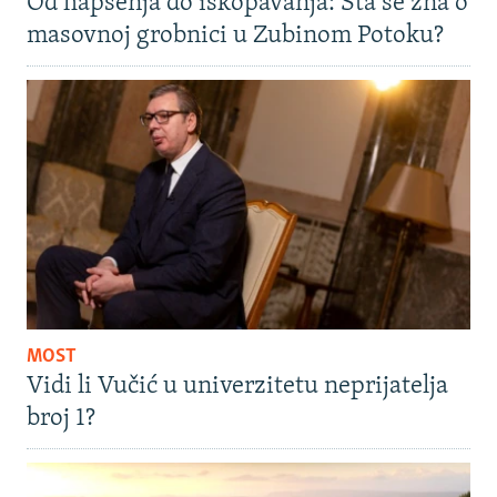
Od hapšenja do iskopavanja: Šta se zna o
masovnoj grobnici u Zubinom Potoku?
MOST
Vidi li Vučić u univerzitetu neprijatelja
broj 1?