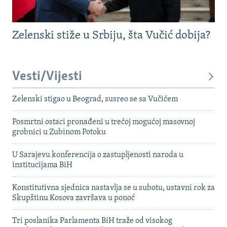
Zelenski stiže u Srbiju, šta Vučić dobija?
Vesti/Vijesti
Zelenski stigao u Beograd, susreo se sa Vučićem
Posmrtni ostaci pronađeni u trećoj mogućoj masovnoj
grobnici u Zubinom Potoku
U Sarajevu konferencija o zastupljenosti naroda u
institucijama BiH
Konstitutivna sjednica nastavlja se u subotu, ustavni rok za
Skupštinu Kosova završava u ponoć
Tri poslanika Parlamenta BiH traže od visokog