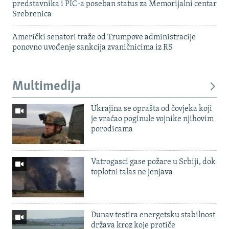
predstavnika i PIC-a poseban status za Memorijalni centar
Srebrenica
Američki senatori traže od Trumpove administracije
ponovno uvođenje sankcija zvaničnicima iz RS
Multimedija
Ukrajina se oprašta od čovjeka koji
je vraćao poginule vojnike njihovim
porodicama
Vatrogasci gase požare u Srbiji, dok
toplotni talas ne jenjava
Dunav testira energetsku stabilnost
država kroz koje protiče