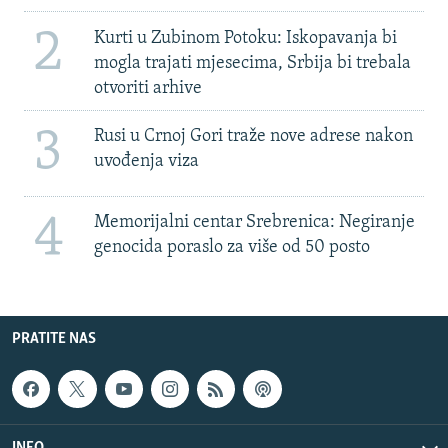
2
Kurti u Zubinom Potoku: Iskopavanja bi
mogla trajati mjesecima, Srbija bi trebala
otvoriti arhive
3
Rusi u Crnoj Gori traže nove adrese nakon
uvođenja viza
4
Memorijalni centar Srebrenica: Negiranje
genocida poraslo za više od 50 posto
PRATITE NAS