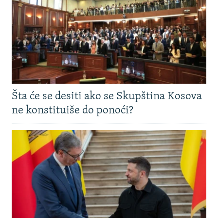
Šta će se desiti ako se Skupština Kosova
ne konstituiše do ponoći?