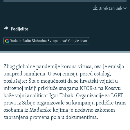
ISPRIČAJ MI
Direktan link
DNEVNO@RSE
SPECIJALI RSE
Podijelite
VIŠE OD NASLOVA
Dodajte Radio Slobodna Evropa u vaš Google izvor
PRATITE NAS
GENOCID U SREBRENICI
POPLAVE I KLIZIŠTA U BIH 2024.
Zbog globalne pandemije korona virusa, ova je emisija
TV LIBERTY
Sve RFE/RL stranice
unapred snimljena. U ovoj emisiji, pored ostalog,
POST SCRIPTUM
poslušajte: Šta o mogućnosti da se hrvatski vojnici u
mirovnoj misiji priključe snagama KFOR-a na Kosovu
MOJA EVROPA
kaže vojni analitičar Igor Tabak. Organizacije za LGBT
TRI DECENIJE OD RATA U BIH
prava iz Srbije organizovale su kampanju podrške trans
SVE KARTE DEJTONA
osobama iz Mađarske kojima je nedavno zakonom
zabranjena promena pola u dokumentima.
NASTANAK I RASPAD JUGOSLAVIJE