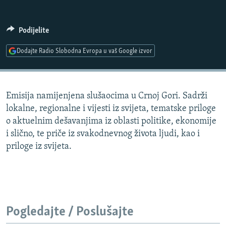
ISPRIČAJ MI
DNEVNO@RSE
Podijelite
SPECIJALI RSE
Dodajte Radio Slobodna Evropa u vaš Google izvor
VIŠE OD NASLOVA
PRATITE NAS
GENOCID U SREBRENICI
Emisija namijenjena slušaocima u Crnoj Gori. Sadrži
POPLAVE I KLIZIŠTA U BIH 2024.
lokalne, regionalne i vijesti iz svijeta, tematske priloge
TV LIBERTY
Sve RFE/RL stranice
o aktuelnim dešavanjima iz oblasti politike, ekonomije
i slično, te priče iz svakodnevnog života ljudi, kao i
POST SCRIPTUM
priloge iz svijeta.
MOJA EVROPA
TRI DECENIJE OD RATA U BIH
SVE KARTE DEJTONA
NASTANAK I RASPAD JUGOSLAVIJE
Pogledajte / Poslušajte