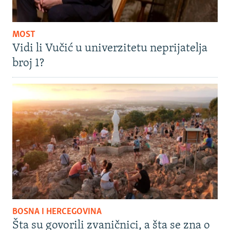
MOST
Vidi li Vučić u univerzitetu neprijatelja
broj 1?
BOSNA I HERCEGOVINA
Šta su govorili zvaničnici, a šta se zna o