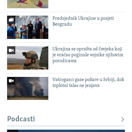
Predsjednik Ukrajine u posjeti
Beogradu
Ukrajina se oprašta od čovjeka koji
je vraćao poginule vojnike njihovim
porodicama
Vatrogasci gase požare u Srbiji, dok
toplotni talas ne jenjava
Podcasti