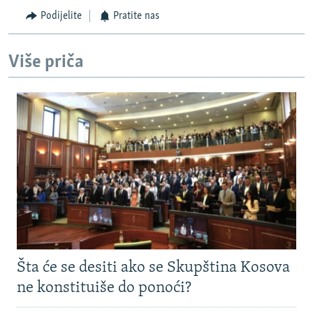
Podijelite
Pratite nas
Više priča
Šta će se desiti ako se Skupština Kosova
ne konstituiše do ponoći?