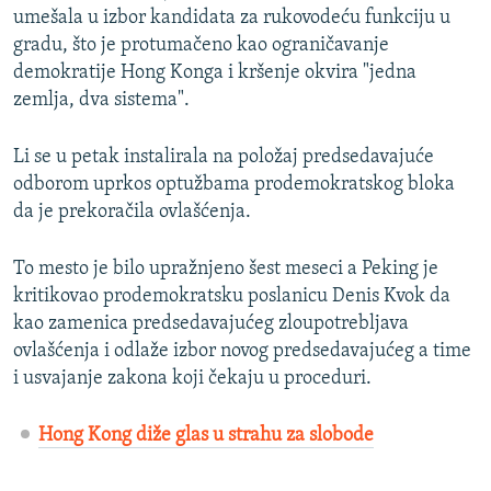
umešala u izbor kandidata za rukovodeću funkciju u
gradu, što je protumačeno kao ograničavanje
demokratije Hong Konga i kršenje okvira "jedna
zemlja, dva sistema".
Li se u petak instalirala na položaj predsedavajuće
odborom uprkos optužbama prodemokratskog bloka
da je prekoračila ovlašćenja.
To mesto je bilo upražnjeno šest meseci a Peking je
kritikovao prodemokratsku poslanicu Denis Kvok da
kao zamenica predsedavajućeg zloupotrebljava
ovlašćenja i odlaže izbor novog predsedavajućeg a time
i usvajanje zakona koji čekaju u proceduri.
Hong Kong diže glas u strahu za slobode