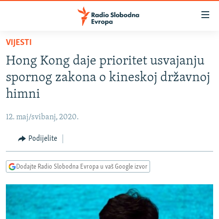
Dostupni
linkovi
Pređite
VIJESTI
na
VIJESTI
Hong Kong daje prioritet usvajanju
glavni
BOSNA I HERCEGOVINA
sadržaj
spornog zakona o kineskoj državnoj
SRBIJA
Pređite
himni
na
KOSOVO
glavnu
12. maj/svibanj, 2020.
CRNA GORA
navigaciju
Pređite
Podijelite
VIZUELNO
na
PODCASTI
VIDEO
pretragu
Dodajte Radio Slobodna Evropa u vaš Google izvor
RAT U UKRAJINI
FOTOGALERIJE
KINA NA BALKANU
INFOGRAFIKE
RSE PRIČE IZ SVIJETA