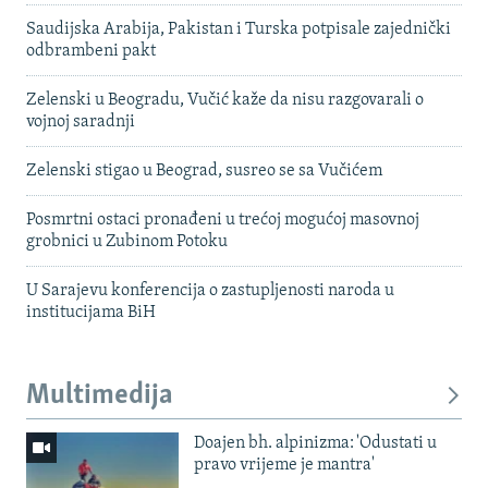
Saudijska Arabija, Pakistan i Turska potpisale zajednički
odbrambeni pakt
Zelenski u Beogradu, Vučić kaže da nisu razgovarali o
vojnoj saradnji
Zelenski stigao u Beograd, susreo se sa Vučićem
Posmrtni ostaci pronađeni u trećoj mogućoj masovnoj
grobnici u Zubinom Potoku
U Sarajevu konferencija o zastupljenosti naroda u
institucijama BiH
Multimedija
Doajen bh. alpinizma: 'Odustati u
pravo vrijeme je mantra'