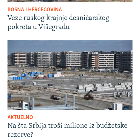
BOSNA I HERCEGOVINA
Veze ruskog krajnje desničarskog
pokreta u Višegradu
AKTUELNO
Na šta Srbija troši milione iz budžetske
rezerve?