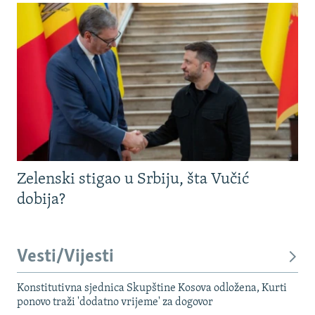
Zelenski stigao u Srbiju, šta Vučić
dobija?
Vesti/Vijesti
Konstitutivna sjednica Skupštine Kosova odložena, Kurti
ponovo traži 'dodatno vrijeme' za dogovor