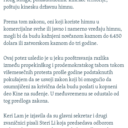
Hong Konga, poluautonomne kineske teritorije,
poštuju kinesku državnu himnu.
Prema tom zakonu, oni koji koriste himnu u
komercijalne svrhe ili javno i namerno vređaju himnu,
mogli bi da budu kažnjeni novčanom kaznom do 6.450
dolara ili zatvorskom kaznom do tri godine.
Ovaj potez usledio je u jeku pooštravanja razlika
između propekinškog i prodemokratskog tabora tokom
višemesečnih protesta prošle godine podstaknutih
pokušajem da se usvoji zakon koji bi omogućio da
osumnjičeni za krivična dela budu poslati u kopneni
deo Kine na suđenje. U međuvremenu se odustalo od
tog predloga zakona.
Keri Lam je izjavila da su glavni sekretar i drugi
zvaničnici pisali Steri Li koja predsedava odborom