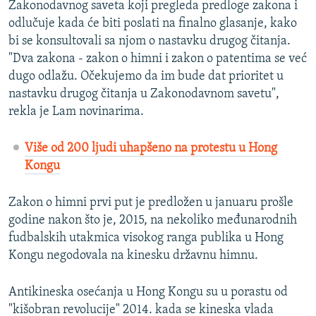
Zakonodavnog saveta koji pregleda predloge zakona i
odlučuje kada će biti poslati na finalno glasanje, kako
bi se konsultovali sa njom o nastavku drugog čitanja.
"Dva zakona - zakon o himni i zakon o patentima se već
dugo odlažu. Očekujemo da im bude dat prioritet u
nastavku drugog čitanja u Zakonodavnom savetu",
rekla je Lam novinarima.
Više od 200 ljudi uhapšeno na protestu u Hong
Kongu
Zakon o himni prvi put je predložen u januaru prošle
godine nakon što je, 2015, na nekoliko međunarodnih
fudbalskih utakmica visokog ranga publika u Hong
Kongu negodovala na kinesku državnu himnu.
Antikineska osećanja u Hong Kongu su u porastu od
"kišobran revolucije" 2014. kada se kineska vlada