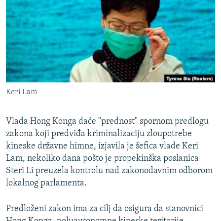
ISPRIČAJ MI
DNEVNO@RSE
SPECIJALI RSE
VIŠE OD NASLOVA
PRATITE NAS
GENOCID U SREBRENICI
Keri Lam
POPLAVE I KLIZIŠTA U BIH 2024.
TV LIBERTY
Sve RFE/RL stranice
Vlada Hong Konga daće "prednost" spornom predlogu
zakona koji predviđa kriminalizaciju zloupotrebe
POST SCRIPTUM
kineske državne himne, izjavila je šefica vlade Keri
MOJA EVROPA
Lam, nekoliko dana pošto je propekinška poslanica
TRI DECENIJE OD RATA U BIH
Steri Li preuzela kontrolu nad zakonodavnim odborom
lokalnog parlamenta.
SVE KARTE DEJTONA
NASTANAK I RASPAD JUGOSLAVIJE
Predloženi zakon ima za cilj da osigura da stanovnici