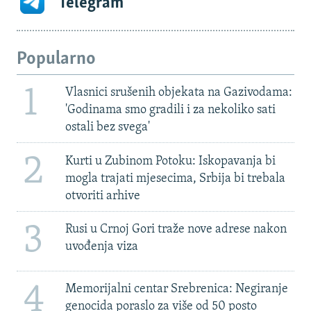
Telegram
Popularno
1
Vlasnici srušenih objekata na Gazivodama:
'Godinama smo gradili i za nekoliko sati
ostali bez svega'
2
Kurti u Zubinom Potoku: Iskopavanja bi
mogla trajati mjesecima, Srbija bi trebala
otvoriti arhive
3
Rusi u Crnoj Gori traže nove adrese nakon
uvođenja viza
4
Memorijalni centar Srebrenica: Negiranje
genocida poraslo za više od 50 posto