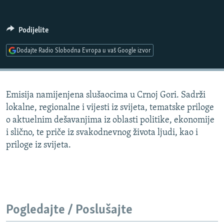
ISPRIČAJ MI
DNEVNO@RSE
Podijelite
SPECIJALI RSE
Dodajte Radio Slobodna Evropa u vaš Google izvor
VIŠE OD NASLOVA
PRATITE NAS
GENOCID U SREBRENICI
Emisija namijenjena slušaocima u Crnoj Gori. Sadrži
POPLAVE I KLIZIŠTA U BIH 2024.
lokalne, regionalne i vijesti iz svijeta, tematske priloge
TV LIBERTY
Sve RFE/RL stranice
o aktuelnim dešavanjima iz oblasti politike, ekonomije
i slično, te priče iz svakodnevnog života ljudi, kao i
POST SCRIPTUM
priloge iz svijeta.
MOJA EVROPA
TRI DECENIJE OD RATA U BIH
SVE KARTE DEJTONA
NASTANAK I RASPAD JUGOSLAVIJE
Pogledajte / Poslušajte