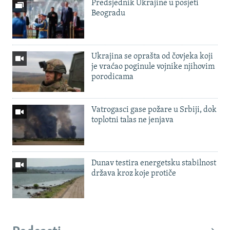
Predsjednik Ukrajine u posjeti
Beogradu
Ukrajina se oprašta od čovjeka koji
je vraćao poginule vojnike njihovim
porodicama
Vatrogasci gase požare u Srbiji, dok
toplotni talas ne jenjava
Dunav testira energetsku stabilnost
država kroz koje protiče