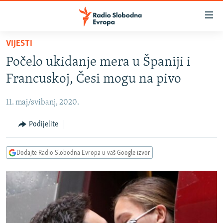
Dostupni
linkovi
Pređite
VIJESTI
na
VIJESTI
Počelo ukidanje mera u Španiji i
glavni
BOSNA I HERCEGOVINA
sadržaj
Francuskoj, Česi mogu na pivo
SRBIJA
Pređite
na
11. maj/svibanj, 2020.
KOSOVO
glavnu
CRNA GORA
Podijelite
navigaciju
Pređite
VIZUELNO
na
Dodajte Radio Slobodna Evropa u vaš Google izvor
PODCASTI
VIDEO
pretragu
RAT U UKRAJINI
FOTOGALERIJE
KINA NA BALKANU
INFOGRAFIKE
RSE PRIČE IZ SVIJETA