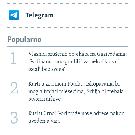
Telegram
Popularno
1
Vlasnici srušenih objekata na Gazivodama:
'Godinama smo gradili i za nekoliko sati
ostali bez svega'
2
Kurti u Zubinom Potoku: Iskopavanja bi
mogla trajati mjesecima, Srbija bi trebala
otvoriti arhive
3
Rusi u Crnoj Gori traže nove adrese nakon
uvođenja viza