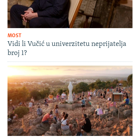
MOST
Vidi li Vučić u univerzitetu neprijatelja
broj 1?