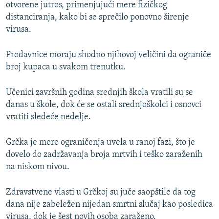
otvorene jutros, primenjujući mere fizičkog
distanciranja, kako bi se sprečilo ponovno širenje
virusa.
Prodavnice moraju shodno njihovoj veličini da ograniče
broj kupaca u svakom trenutku.
Učenici završnih godina srednjih škola vratili su se
danas u škole, dok će se ostali srednjoškolci i osnovci
vratiti sledeće nedelje.
Grčka je mere ograničenja uvela u ranoj fazi, što je
dovelo do zadržavanja broja mrtvih i teško zaraženih
na niskom nivou.
Zdravstvene vlasti u Grčkoj su juče saopštile da tog
dana nije zabeležen nijedan smrtni slučaj kao posledica
virusa, dok je šest novih osoba zaraženo.