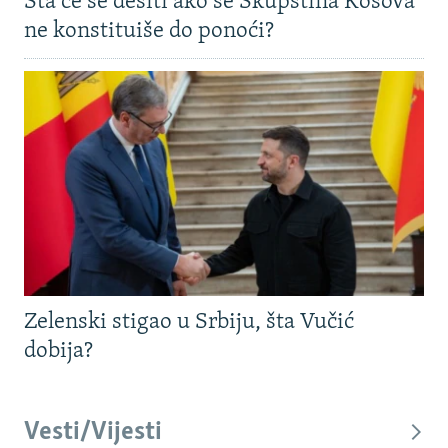
Šta će se desiti ako se Skupština Kosova
ne konstituiše do ponoći?
Zelenski stigao u Srbiju, šta Vučić
dobija?
Vesti/Vijesti