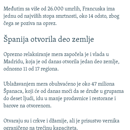
Međutim sa više od 26.000 umrlih, Francuska ima
jednu od najviših stopa smrtnosti, oko 14 odsto, zbog
čega se poziva na oprez.
Španija otvorila deo zemlje
Oprezno relaksiranje mera započela je i vlada u
Madridu, koja je od danas otvorila jedan deo zemlje,
odnosno 11 od 17 regiona.
Ublažavanjem mera obuhvaćeno je oko 47 miliona
Španaca, koji će od danas moći da se druže u grupama
do deset ljudi, idu u manje prodavnice i restorane i
barove na otvorenom.
Otvaraju su i crkve i džamije, ali je prisustvo vernika
ograničeno na trećinu kapaciteta.