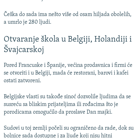
Češka do sada ima nešto više od osam hiljada obolelih,
a umrlo je 280 ljudi.
Otvaranje škola u Belgiji, Holandiji i
Švajcarskoj
Pored Francuske i Španije, većina prodavnica i firmi će
se otvoriti i u Belgiji, mada će restorani, barovi i kafei
ostati zatvoreni.
Belgijske vlasti su takođe sinoć dozvolile ljudima da se
susreću sa bliskim prijateljima ili rođacima što je
porodicama omogućilo da proslave Dan majki.
Sudovi u toj zemlji počeli su ograničeno da rade, dok su
bolnice sada dostupne i za ljude koji nisu hitni