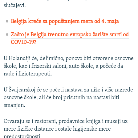
slučajevi.
Belgija kreće sa popuštanjem mera od 4. maja
Zašto je Belgija trenutno evropsko žarište smrti od
COVID-19?​
U Holandiji će, delimično, ponovo biti otvorene osnovne
škole, kao i frizerski saloni, auto škole, a počeće da
rade i fizioterapeuti.
U Švajcarskoj će se početi nastava za niže i više razrede
osnovne škole, ali će broj prisutnih na nastavi biti
smanjen.
Otvaraju se i restorani, prodavnice knjiga i muzeji uz
mere fizičke distance i ostale higijenske mere
predostoržnosti.