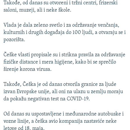
Takođe, od danas su otvoreni i tržni centri, frizerski
saloni, muzeji, ali i neke škole.
Vlada je dala zeleno svetlo i za održavanje venčanja,
kulturnih i drugih događaja do 100 ljudi, a otvaraju se i
pozorišta.
Češke vlasti propisale su i strikna pravila za održavanje
fizičke distance i mera higijene, kako bi se sprečilo
širenje korona virusa.
Takođe, Češka je od danas otvorila granice za ljude
izvan Evropske unije, ali oni na ulazu u zemlju moraju
da pokažu negativan test na COVID-19.
Od danas su uspostavljene i međunarodne autobuske i
vozne linije, a češka avio kompanija nastaviće neke
letove od 18. maja.