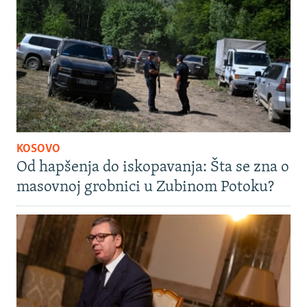
KOSOVO
Od hapšenja do iskopavanja: Šta se zna o
masovnoj grobnici u Zubinom Potoku?