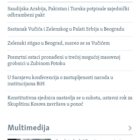
Saudijska Arabija, Pakistan i Turska potpisale zajednički
odbrambeni pakt
Sastanak Vučića i Zelenskog u Palati Srbija u Beogradu
Zelenski stigao u Beograd, susreo se sa Vučićem
Posmrtni ostaci pronađeni u trećoj mogućoj masovnoj
grobnici u Zubinom Potoku
U Sarajevu konferencija o zastupljenosti naroda u
institucijama BiH
Konstitutivna sjednica nastavlja se u subotu, ustavni rok za
Skupštinu Kosova završava u ponoć
Multimedija