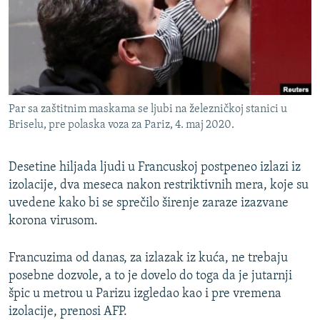
ISPRIČAJ MI
DNEVNO@RSE
SPECIJALI RSE
VIŠE OD NASLOVA
PRATITE NAS
Par sa zaštitnim maskama se ljubi na železničkoj stanici u
GENOCID U SREBRENICI
Briselu, pre polaska voza za Pariz, 4. maj 2020.
POPLAVE I KLIZIŠTA U BIH 2024.
Desetine hiljada ljudi u Francuskoj postpeneo izlazi iz
TV LIBERTY
Sve RFE/RL stranice
izolacije, dva meseca nakon restriktivnih mera, koje su
POST SCRIPTUM
uvedene kako bi se sprečilo širenje zaraze izazvane
MOJA EVROPA
korona virusom.
TRI DECENIJE OD RATA U BIH
Francuzima od danas, za izlazak iz kuća, ne trebaju
SVE KARTE DEJTONA
posebne dozvole, a to je dovelo do toga da je jutarnji
špic u metrou u Parizu izgledao kao i pre vremena
NASTANAK I RASPAD JUGOSLAVIJE
izolacije, prenosi AFP.