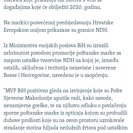
markica koje prikazuju niz motiva u vezi sa
događajima koje će obilježiti 2020. godinu.
Na markici posvećenoj predsjedavanju Hrvatske
Evropskom unijom prikazane su granice NDH.
Iz Ministarstva vanjskih poslova BiH su izrazili
zabrinutost povodom promocije poštanske marke sa
mapom ustaške tvorevine NDH na kojoj je, između
ostalih, uključena i teritorija nezavisne i suverene
Bosne i Hercegovine, navedeno je u saopćenju.
"MVP BiH pozitivno gleda na izvinjenje koje su Pošte
Sjeverne Makedonije uputile radi, kako navode,
nenamjerne greške, te na njihovu odluku o povlačenju
sporne poštanske marke iz opticaja kojom su probudili
duhove prošlosti koje su na ovom prostoru uzrokovale
stradanje stotina hiljada nedužnih žrtava pod ustaškim