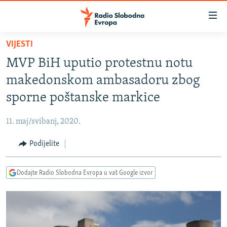
Dostupni
linkovi
Pređite
VIJESTI
na
VIJESTI
MVP BiH uputio protestnu notu
glavni
BOSNA I HERCEGOVINA
sadržaj
makedonskom ambasadoru zbog
SRBIJA
Pređite
sporne poštanske markice
na
KOSOVO
glavnu
11. maj/svibanj, 2020.
CRNA GORA
navigaciju
Pređite
Podijelite
VIZUELNO
na
PODCASTI
VIDEO
pretragu
Dodajte Radio Slobodna Evropa u vaš Google izvor
RAT U UKRAJINI
FOTOGALERIJE
KINA NA BALKANU
INFOGRAFIKE
RSE PRIČE IZ SVIJETA