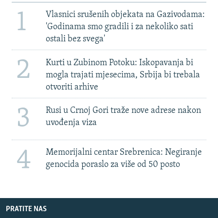
1
Vlasnici srušenih objekata na Gazivodama:
'Godinama smo gradili i za nekoliko sati
ostali bez svega'
2
Kurti u Zubinom Potoku: Iskopavanja bi
mogla trajati mjesecima, Srbija bi trebala
otvoriti arhive
3
Rusi u Crnoj Gori traže nove adrese nakon
uvođenja viza
4
Memorijalni centar Srebrenica: Negiranje
genocida poraslo za više od 50 posto
PRATITE NAS