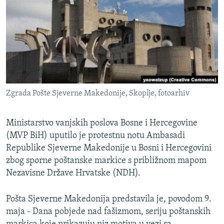
ISPRIČAJ MI
DNEVNO@RSE
SPECIJALI RSE
VIŠE OD NASLOVA
PRATITE NAS
GENOCID U SREBRENICI
Zgrada Pošte Sjeverne Makedonije, Skoplje, fotoarhiv
POPLAVE I KLIZIŠTA U BIH 2024.
TV LIBERTY
Sve RFE/RL stranice
Ministarstvo vanjskih poslova Bosne i Hercegovine
(MVP BiH) uputilo je protestnu notu Ambasadi
POST SCRIPTUM
Republike Sjeverne Makedonije u Bosni i Hercegovini
MOJA EVROPA
zbog sporne poštanske markice s približnom mapom
TRI DECENIJE OD RATA U BIH
Nezavisne Države Hrvatske (NDH).
SVE KARTE DEJTONA
Pošta Sjeverne Makedonija predstavila je, povodom 9.
NASTANAK I RASPAD JUGOSLAVIJE
maja - Dana pobjede nad fašizmom, seriju poštanskih