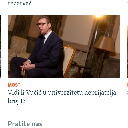
rezerve?
MOST
Vidi li Vučić u univerzitetu neprijatelja
?
broj 1?
Pratite nas