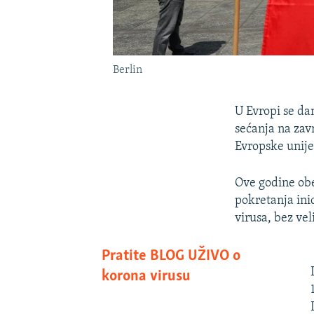
Berlin
U Evropi se da
sećanja na zav
Evropske unije
Ove godine obe
pokretanja ini
virusa, bez vel
Pratite BLOG UŽIVO o
korona virusu