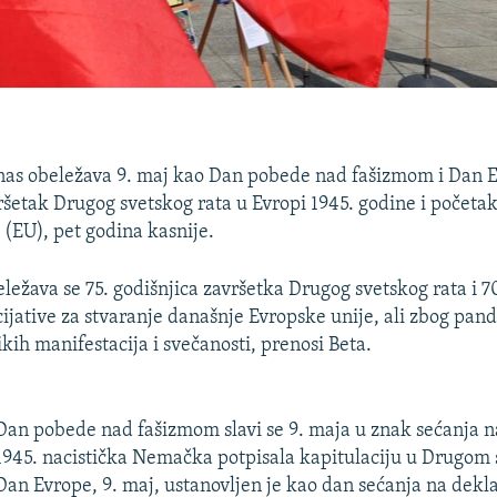
nas obeležava 9. maj kao Dan pobede nad fašizmom i Dan E
ršetak Drugog svetskog rata u Evropi 1945. godine i početak
 (EU), pet godina kasnije.
ležava se 75. godišnjica završetka Drugog svetskog rata i 7
cijative za stvaranje današnje Evropske unije, ali zbog pa
ikih manifestacija i svečanosti, prenosi Beta.
Dan pobede nad fašizmom slavi se 9. maja u znak sećanja n
1945. nacistička Nemačka potpisala kapitulaciju u Drugom 
Dan Evrope, 9. maj, ustanovljen je kao dan sećanja na dekla