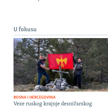
U fokusu
BOSNA I HERCEGOVINA
Veze ruskog krajnje desničarskog