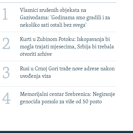
1
Vlasnici srušenih objekata na
Gazivodama: 'Godinama smo gradili i za
nekoliko sati ostali bez svega'
2
Kurti u Zubinom Potoku: Iskopavanja bi
mogla trajati mjesecima, Srbija bi trebala
otvoriti arhive
3
Rusi u Crnoj Gori traže nove adrese nakon
uvođenja viza
4
Memorijalni centar Srebrenica: Negiranje
genocida poraslo za više od 50 posto