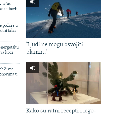
 vraćao
ke njihovim
e požare u
otni talas
'Ljudi ne mogu osvojiti
 energetsku
planinu'
ava kroz
': Život
onovima u
Kako su ratni recepti i lego-