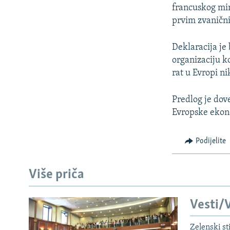
francuskog min
prvim zvaničn
Deklaracija je
organizaciju ko
rat u Evropi n
Predlog je dove
Evropske ekon
Podijelite
Više priča
Vesti/V
Zelenski st