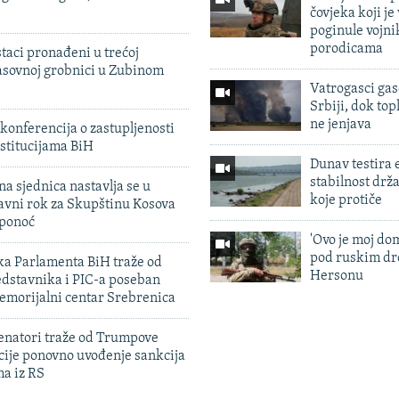
čovjeka koji je
poginule vojni
porodicama
taci pronađeni u trećoj
sovnoj grobnici u Zubinom
Vatrogasci gas
Srbiji, dok topl
ne jenjava
konferencija o zastupljenosti
stitucijama BiH
Dunav testira
stabilnost drž
na sjednica nastavlja se u
koje protiče
avni rok za Skupštinu Kosova
 ponoć
'Ovo je moj dom
pod ruskim dr
ka Parlamenta BiH traže od
Hersonu
edstavnika i PIC-a poseban
emorijalni centar Srebrenica
enatori traže od Trumpove
cije ponovno uvođenje sankcija
ma iz RS