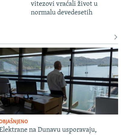
vitezovi vraćali život u
normalu devedesetih
OBJAŠNJENO
Elektrane na Dunavu usporavaju,