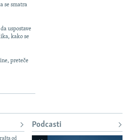
ja se smatra
, da uspostave
lika, kako se
dine, preteče
Podcasti
rašta od