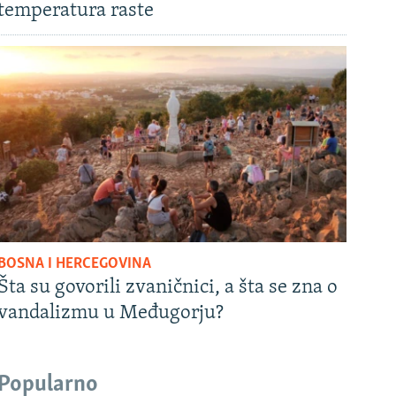
temperatura raste
BOSNA I HERCEGOVINA
Šta su govorili zvaničnici, a šta se zna o
vandalizmu u Međugorju?
Popularno