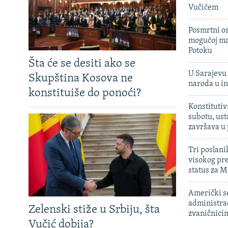
Vučićem
Posmrtni os
mogućoj ma
Potoku
Šta će se desiti ako se
U Sarajevu 
Skupština Kosova ne
naroda u in
konstituiše do ponoći?
Konstitutiv
subotu, ust
završava u
Tri poslani
visokog pr
status za M
Američki s
administra
Zelenski stiže u Srbiju, šta
zvaničnici
Vučić dobija?