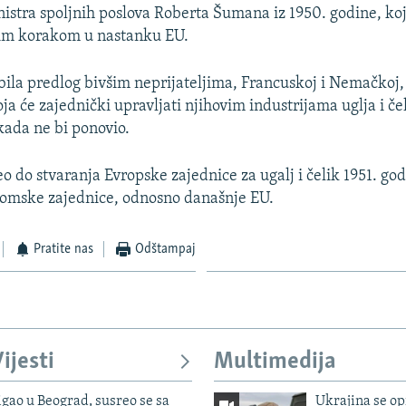
istra spoljnih poslova Roberta Šumana iz 1950. godine, ko
im korakom u nastanku EU.
 bila predlog bivšim neprijateljima, Francuskoj i Nemačkoj
ja će zajednički upravljati njihovim industrijama uglja i če
ikada ne bi ponovio.
o do stvaranja Evropske zajednice za ugalj i čelik 1951. go
omske zajednice, odnosno današnje EU.
Pratite nas
Odštampaj
ijesti
Multimedija
igao u Beograd, susreo se sa
Ukrajina se op