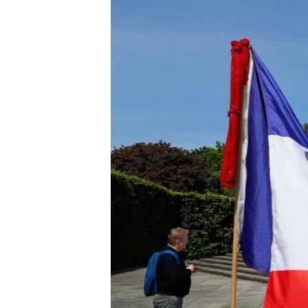
ISPRIČAJ MI
DNEVNO@RSE
SPECIJALI RSE
VIŠE OD NASLOVA
GENOCID U SREBRENICI
POPLAVE I KLIZIŠTA U BIH 2024.
TV LIBERTY
POST SCRIPTUM
MOJA EVROPA
TRI DECENIJE OD RATA U BIH
SVE KARTE DEJTONA
NASTANAK I RASPAD JUGOSLAVIJE