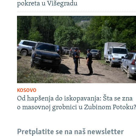
pokreta u Višegradu
KOSOVO
Od hapšenja do iskopavanja: Šta se zna
o masovnoj grobnici u Zubinom Potoku
Pretplatite se na naš newsletter