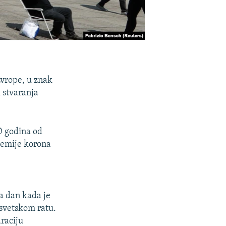
vrope, u znak
 stvaranja
0 godina od
ndemije korona
a dan kada je
svetskom ratu.
raciju