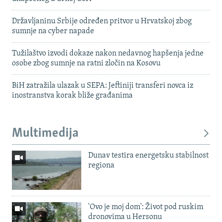
Državljaninu Srbije određen pritvor u Hrvatskoj zbog
sumnje na cyber napade
Tužilaštvo izvodi dokaze nakon nedavnog hapšenja jedne
osobe zbog sumnje na ratni zločin na Kosovu
BiH zatražila ulazak u SEPA: Jeftiniji transferi novca iz
inostranstva korak bliže građanima
Multimedija
Dunav testira energetsku stabilnost
regiona
'Ovo je moj dom': Život pod ruskim
dronovima u Hersonu