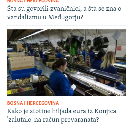
BOSNA I HERCEGOVINA
Šta su govorili zvaničnici, a šta se zna o
vandalizmu u Međugorju?
BOSNA I HERCEGOVINA
Kako je stotine hiljada eura iz Konjica
'zalutalo' na račun prevaranata?