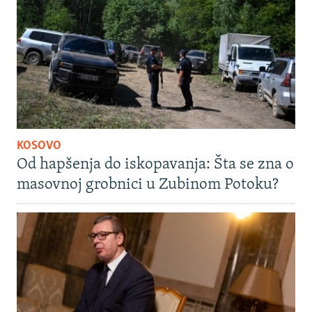
KOSOVO
Od hapšenja do iskopavanja: Šta se zna o
masovnoj grobnici u Zubinom Potoku?