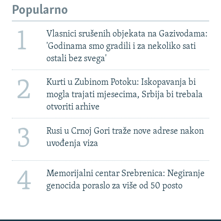
Popularno
1
Vlasnici srušenih objekata na Gazivodama:
'Godinama smo gradili i za nekoliko sati
ostali bez svega'
2
Kurti u Zubinom Potoku: Iskopavanja bi
mogla trajati mjesecima, Srbija bi trebala
otvoriti arhive
3
Rusi u Crnoj Gori traže nove adrese nakon
uvođenja viza
4
Memorijalni centar Srebrenica: Negiranje
genocida poraslo za više od 50 posto