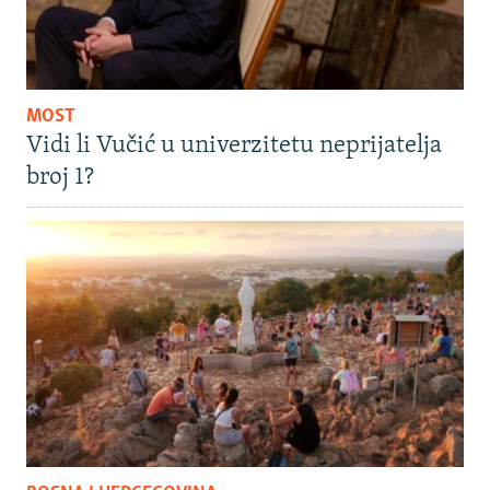
MOST
Vidi li Vučić u univerzitetu neprijatelja
broj 1?