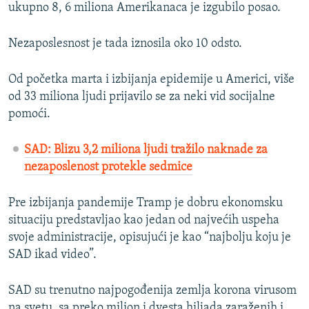
ukupno 8, 6 miliona Amerikanaca je izgubilo posao.
Nezaposlesnost je tada iznosila oko 10 odsto.
Od početka marta i izbijanja epidemije u Americi, više
od 33 miliona ljudi prijavilo se za neki vid socijalne
pomoći.
SAD: Blizu 3,2 miliona ljudi tražilo naknade za
nezaposlenost protekle sedmice
Pre izbijanja pandemije Tramp je dobru ekonomsku
situaciju predstavljao kao jedan od najvećih uspeha
svoje administracije, opisujući je kao “najbolju koju je
SAD ikad video”.
SAD su trenutno najpogođenija zemlja korona virusom
na svetu, sa preko milion i dvesta hiljada zaraženih i