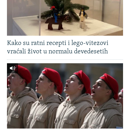
Kako su ratni recepti i lego-vitezovi
vraćali život u normalu devedesetih