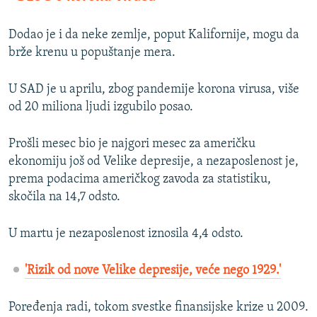
Dodao je i da neke zemlje, poput Kalifornije, mogu da
brže krenu u popuštanje mera.
U SAD je u aprilu, zbog pandemije korona virusa, više
od 20 miliona ljudi izgubilo posao.
Prošli mesec bio je najgori mesec za američku
ekonomiju još od Velike depresije, a nezaposlenost je,
prema podacima američkog zavoda za statistiku,
skočila na 14,7 odsto.
U martu je nezaposlenost iznosila 4,4 odsto.
'Rizik od nove Velike depresije, veće nego 1929.'
Poređenja radi, tokom svestke finansijske krize u 2009.