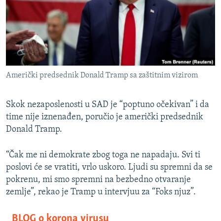
ISPRIČAJ MI
DNEVNO@RSE
SPECIJALI RSE
VIŠE OD NASLOVA
PRATITE NAS
Američki predsednik Donald Tramp sa zaštitnim vizirom
GENOCID U SREBRENICI
POPLAVE I KLIZIŠTA U BIH 2024.
Skok nezaposlenosti u SAD je “poptuno očekivan” i da
TV LIBERTY
time nije iznenađen, poručio je američki predsednik
Sve RFE/RL stranice
Donald Tramp.
POST SCRIPTUM
MOJA EVROPA
“Čak me ni demokrate zbog toga ne napadaju. Svi ti
poslovi će se vratiti, vrlo uskoro. Ljudi su spremni da se
TRI DECENIJE OD RATA U BIH
pokrenu, mi smo spremni na bezbedno otvaranje
SVE KARTE DEJTONA
zemlje”, rekao je Tramp u intervjuu za “Foks njuz”.
NASTANAK I RASPAD JUGOSLAVIJE
BLOG o korona virusu