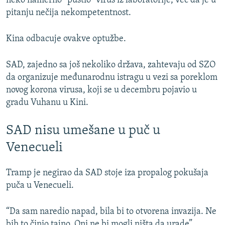
neko namerno “pustio” virus iz laboratorije, već da je u
pitanju nečija nekompetentnost.
Kina odbacuje ovakve optužbe.
SAD, zajedno sa još nekoliko država, zahtevaju od SZO
da organizuje međunarodnu istragu u vezi sa poreklom
novog korona virusa, koji se u decembru pojavio u
gradu Vuhanu u Kini.
SAD nisu umešane u puč u
Venecueli
Tramp je negirao da SAD stoje iza propalog pokušaja
puča u Venecueli.
“Da sam naredio napad, bila bi to otvorena invazija. Ne
bih to činio tajno. Oni ne bi mogli ništa da urade”,