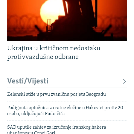
Ukrajina u kritičnom nedostaku
protivvazdušne odbrane
Vesti/Vijesti
Zelenski stiže u prvu zvaničnu posjetu Beogradu
Podignuta optužnica za ratne zločine u Đakovici protiv 20
osoba, uključujući Radoičića
SAD uputile zahtev za izručenje iranskog hakera
uhapšenog u Crnoj Gori