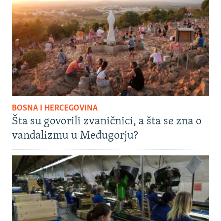
BOSNA I HERCEGOVINA
Šta su govorili zvaničnici, a šta se zna o
vandalizmu u Međugorju?