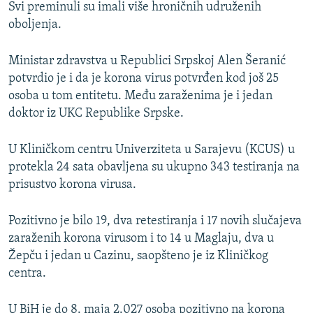
Svi preminuli su imali više hroničnih udruženih
oboljenja.
Ministar zdravstva u Republici Srpskoj Alen Šeranić
potvrdio je i da je korona virus potvrđen kod još 25
osoba u tom entitetu. Među zaraženima je i jedan
doktor iz UKC Republike Srpske.
U Kliničkom centru Univerziteta u Sarajevu (KCUS) u
protekla 24 sata obavljena su ukupno 343 testiranja na
prisustvo korona virusa.
Pozitivno je bilo 19, dva retestiranja i 17 novih slučajeva
zaraženih korona virusom i to 14 u Maglaju, dva u
Žepču i jedan u Cazinu, saopšteno je iz Kliničkog
centra.
U BiH je do 8. maja 2.027 osoba pozitivno na korona