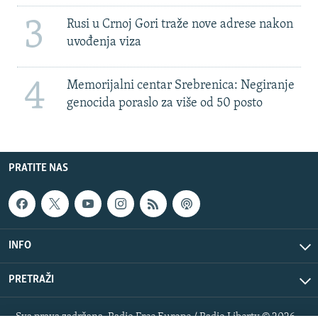
3
Rusi u Crnoj Gori traže nove adrese nakon
uvođenja viza
4
Memorijalni centar Srebrenica: Negiranje
genocida poraslo za više od 50 posto
PRATITE NAS
INFO
PRETRAŽI
Sva prava zadržana. Radio Free Europe / Radio Liberty © 2026