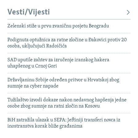
Vesti/Vijesti
Zelenski stiže u prvu zvaničnu posjetu Beogradu
Podignuta optužnica za ratne zločine u Đakovici protiv 20
osoba, uključujući Radoičića
SAD uputile zahtev za izručenje iranskog hakera
uhapšenog u Crnoj Gori
Državljaninu Srbije određen pritvor u Hrvatskoj zbog
sumnje na cyber napade
Tužilaštvo izvodi dokaze nakon nedavnog hapšenja jedne
osobe zbog sumnje na ratni zločin na Kosovu
BiH zatražila ulazak u SEPA: Jeftiniji transferi novca iz
inostranstva korak bliže građanima