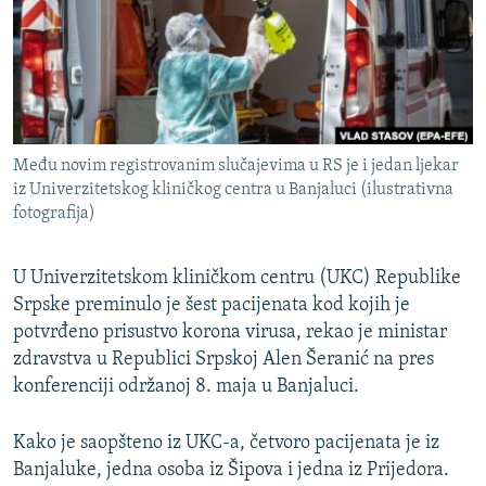
ISPRIČAJ MI
DNEVNO@RSE
SPECIJALI RSE
VIŠE OD NASLOVA
PRATITE NAS
Među novim registrovanim slučajevima u RS je i jedan ljekar
GENOCID U SREBRENICI
iz Univerzitetskog kliničkog centra u Banjaluci (ilustrativna
fotografija)
POPLAVE I KLIZIŠTA U BIH 2024.
TV LIBERTY
Sve RFE/RL stranice
U Univerzitetskom kliničkom centru (UKC) Republike
POST SCRIPTUM
Srpske preminulo je šest pacijenata kod kojih je
potvrđeno prisustvo korona virusa, rekao je ministar
MOJA EVROPA
zdravstva u Republici Srpskoj Alen Šeranić na pres
TRI DECENIJE OD RATA U BIH
konferenciji održanoj 8. maja u Banjaluci.
SVE KARTE DEJTONA
Kako je saopšteno iz UKC-a, četvoro pacijenata je iz
NASTANAK I RASPAD JUGOSLAVIJE
Banjaluke, jedna osoba iz Šipova i jedna iz Prijedora.