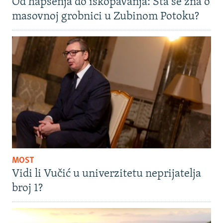
Od hapšenja do iskopavanja: Šta se zna o
masovnoj grobnici u Zubinom Potoku?
MOST
Vidi li Vučić u univerzitetu neprijatelja
broj 1?