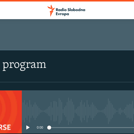
i program
No media source currently avail
0:00