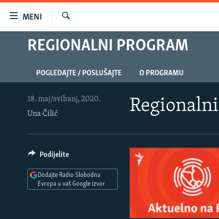
Dostupni
MENI
linkovi
Pretraživač
Pređite
REGIONALNI PROGRAM
VIJESTI
na
BOSNA I HERCEGOVINA
glavni
POGLEDAJTE / POSLUŠAJTE
O PROGRAMU
sadržaj
SRBIJA
Pređite
KOSOVO
na
18. maj/svibanj, 2020.
Regionaln
glavnu
Una Čilić
CRNA GORA
navigaciju
VIZUELNO
Pređite
na
PODCASTI
VIDEO
Podijelite
pretragu
RAT U UKRAJINI
FOTOGALERIJE
Dodajte Radio Slobodna
KINA NA BALKANU
Evropa u vaš Google izvor
INFOGRAFIKE
RSE PRIČE IZ SVIJETA