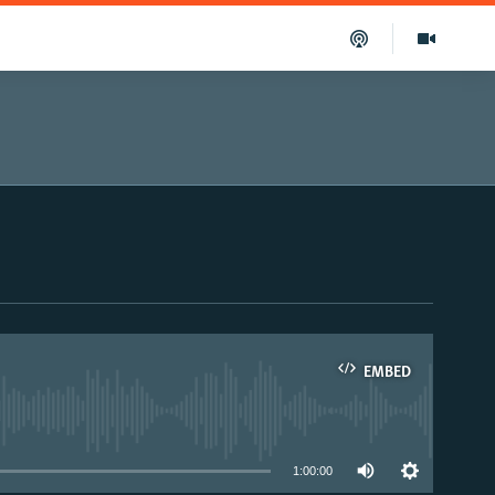
EMBED
able
1:00:00