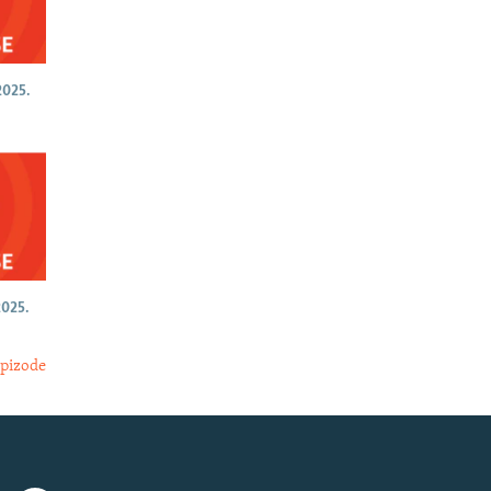
025.
025.
epizode