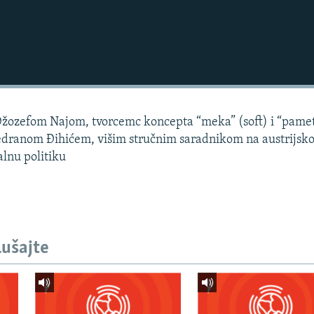
a Džozefom Najom, tvorcemc koncepta “meka” (soft) i “pame
edranom Đihićem, višim stručnim saradnikom na austrijsk
nalnu politiku
lušajte