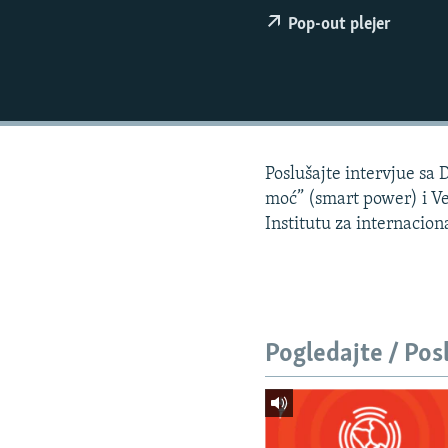
ISPRIČAJ MI
Pop-out plejer
DNEVNO@RSE
SPECIJALI RSE
VIŠE OD NASLOVA
GENOCID U SREBRENICI
Poslušajte intervjue s
POPLAVE I KLIZIŠTA U BIH 2024.
moć” (smart power) i V
TV LIBERTY
Institutu za internacio
POST SCRIPTUM
MOJA EVROPA
TRI DECENIJE OD RATA U BIH
Pogledajte / Pos
SVE KARTE DEJTONA
NASTANAK I RASPAD JUGOSLAVIJE