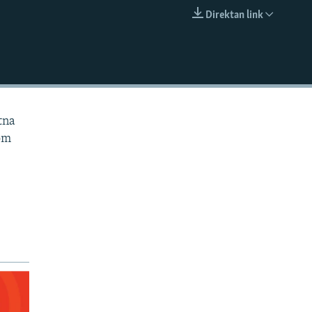
Direktan link
EMBED
tna
om