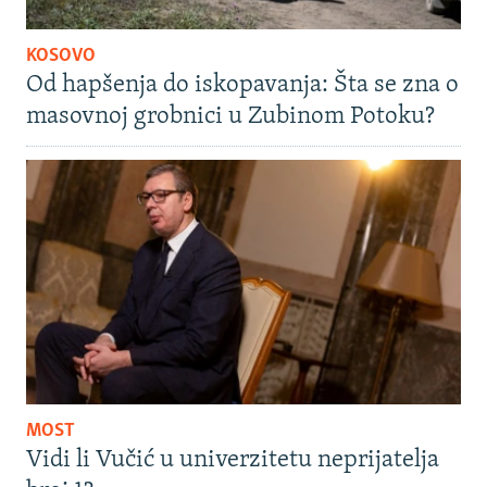
KOSOVO
Od hapšenja do iskopavanja: Šta se zna o
masovnoj grobnici u Zubinom Potoku?
MOST
Vidi li Vučić u univerzitetu neprijatelja