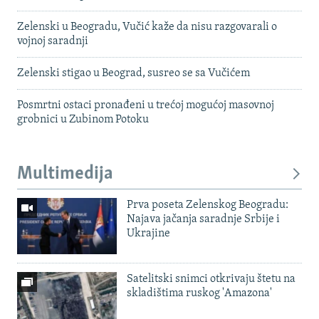
Zelenski u Beogradu, Vučić kaže da nisu razgovarali o
vojnoj saradnji
Zelenski stigao u Beograd, susreo se sa Vučićem
Posmrtni ostaci pronađeni u trećoj mogućoj masovnoj
grobnici u Zubinom Potoku
Multimedija
Prva poseta Zelenskog Beogradu:
Najava jačanja saradnje Srbije i
Ukrajine
Satelitski snimci otkrivaju štetu na
skladištima ruskog 'Amazona'