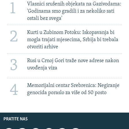
1
Vlasnici srušenih objekata na Gazivodama:
'Godinama smo gradili i za nekoliko sati
ostali bez svega'
2
Kurti u Zubinom Potoku: Iskopavanja bi
mogla trajati mjesecima, Srbija bi trebala
otvoriti arhive
3
Rusi u Crnoj Gori traže nove adrese nakon
uvođenja viza
4
Memorijalni centar Srebrenica: Negiranje
genocida poraslo za više od 50 posto
PRATITE NAS