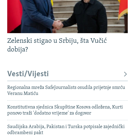
Zelenski stigao u Srbiju, šta Vučić
dobija?
Vesti/Vijesti
Regionalna mreža SafeJournalists osudila prijetnje smrću
Veranu Matiću
Konstitutivna sjednica Skupštine Kosova odložena, Kurti
ponovo traži 'dodatno vrijeme' za dogovor
Saudijska Arabija, Pakistan i Turska potpisale zajednički
odbrambeni pakt