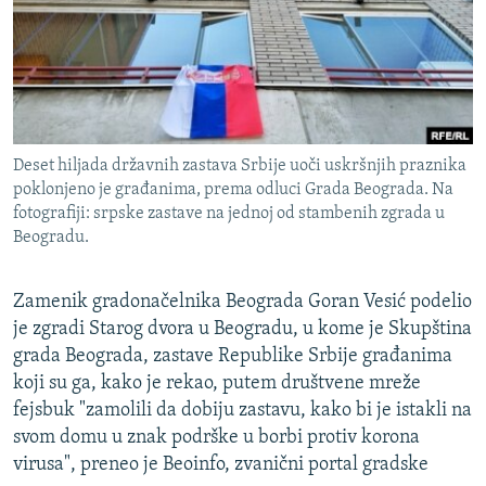
ISPRIČAJ MI
DNEVNO@RSE
SPECIJALI RSE
VIŠE OD NASLOVA
PRATITE NAS
Deset hiljada državnih zastava Srbije uoči uskršnjih praznika
GENOCID U SREBRENICI
poklonjeno je građanima, prema odluci Grada Beograda. Na
fotografiji: srpske zastave na jednoj od stambenih zgrada u
POPLAVE I KLIZIŠTA U BIH 2024.
Beogradu.
TV LIBERTY
Sve RFE/RL stranice
POST SCRIPTUM
Zamenik gradonačelnika Beograda Goran Vesić podelio
je zgradi Starog dvora u Beogradu, u kome je Skupština
MOJA EVROPA
grada Beograda, zastave Republike Srbije građanima
TRI DECENIJE OD RATA U BIH
koji su ga, kako je rekao, putem društvene mreže
fejsbuk "zamolili da dobiju zastavu, kako bi je istakli na
SVE KARTE DEJTONA
svom domu u znak podrške u borbi protiv korona
NASTANAK I RASPAD JUGOSLAVIJE
virusa", preneo je Beoinfo, zvanični portal gradske