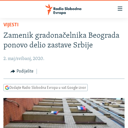
Dostupni
linkovi
Pređite
VIJESTI
na
VIJESTI
Zamenik gradonačelnika Beograda
glavni
BOSNA I HERCEGOVINA
sadržaj
ponovo delio zastave Srbije
SRBIJA
Pređite
na
2. maj/svibanj, 2020.
KOSOVO
glavnu
CRNA GORA
Podijelite
navigaciju
Pređite
VIZUELNO
na
Dodajte Radio Slobodna Evropa u vaš Google izvor
PODCASTI
VIDEO
pretragu
RAT U UKRAJINI
FOTOGALERIJE
KINA NA BALKANU
INFOGRAFIKE
RSE PRIČE IZ SVIJETA