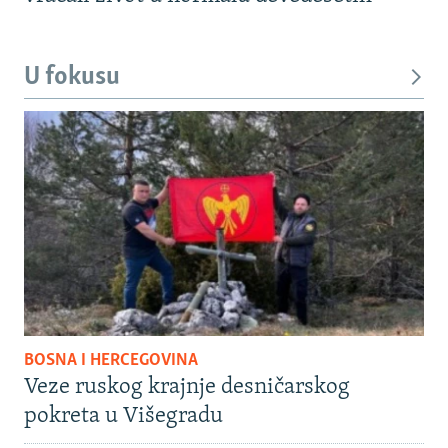
U fokusu
BOSNA I HERCEGOVINA
Veze ruskog krajnje desničarskog
pokreta u Višegradu