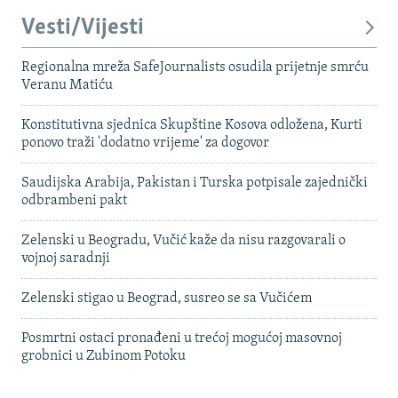
Vesti/Vijesti
Regionalna mreža SafeJournalists osudila prijetnje smrću
Veranu Matiću
Konstitutivna sjednica Skupštine Kosova odložena, Kurti
ponovo traži 'dodatno vrijeme' za dogovor
Saudijska Arabija, Pakistan i Turska potpisale zajednički
odbrambeni pakt
Zelenski u Beogradu, Vučić kaže da nisu razgovarali o
vojnoj saradnji
Zelenski stigao u Beograd, susreo se sa Vučićem
Posmrtni ostaci pronađeni u trećoj mogućoj masovnoj
grobnici u Zubinom Potoku