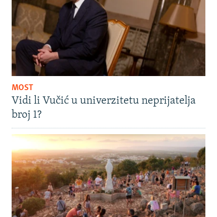
MOST
Vidi li Vučić u univerzitetu neprijatelja
broj 1?