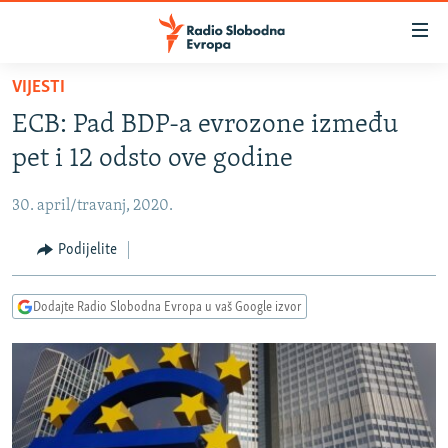
Dostupni
linkovi
Pređite
VIJESTI
na
VIJESTI
ECB: Pad BDP-a evrozone između
glavni
BOSNA I HERCEGOVINA
sadržaj
pet i 12 odsto ove godine
SRBIJA
Pređite
na
30. april/travanj, 2020.
KOSOVO
glavnu
CRNA GORA
Podijelite
navigaciju
Pređite
VIZUELNO
na
Dodajte Radio Slobodna Evropa u vaš Google izvor
PODCASTI
VIDEO
pretragu
RAT U UKRAJINI
FOTOGALERIJE
KINA NA BALKANU
INFOGRAFIKE
RSE PRIČE IZ SVIJETA