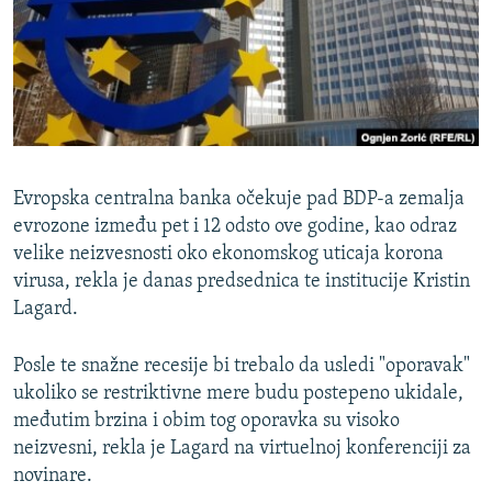
ISPRIČAJ MI
DNEVNO@RSE
SPECIJALI RSE
VIŠE OD NASLOVA
PRATITE NAS
GENOCID U SREBRENICI
Evropska centralna banka očekuje pad BDP-a zemalja
POPLAVE I KLIZIŠTA U BIH 2024.
evrozone između pet i 12 odsto ove godine, kao odraz
velike neizvesnosti oko ekonomskog uticaja korona
TV LIBERTY
Sve RFE/RL stranice
virusa, rekla je danas predsednica te institucije Kristin
POST SCRIPTUM
Lagard.
MOJA EVROPA
Posle te snažne recesije bi trebalo da usledi "oporavak"
TRI DECENIJE OD RATA U BIH
ukoliko se restriktivne mere budu postepeno ukidale,
SVE KARTE DEJTONA
međutim brzina i obim tog oporavka su visoko
neizvesni, rekla je Lagard na virtuelnoj konferenciji za
NASTANAK I RASPAD JUGOSLAVIJE
novinare.