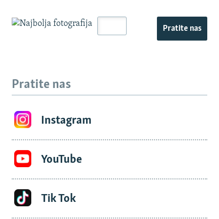
Pratite nas
Pratite nas
Instagram
YouTube
Tik Tok