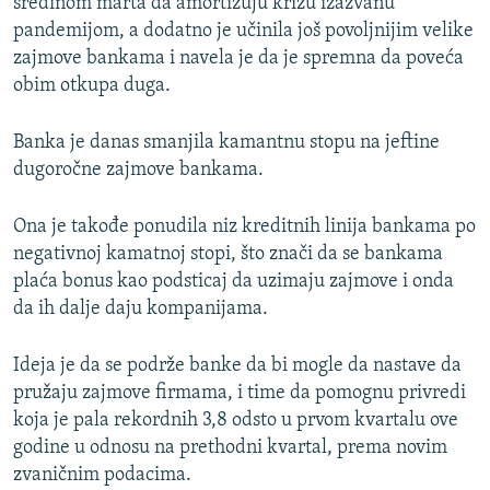
sredinom marta da amortizuju krizu izazvanu
pandemijom, a dodatno je učinila još povoljnijim velike
zajmove bankama i navela je da je spremna da poveća
obim otkupa duga.
Banka je danas smanjila kamantnu stopu na jeftine
dugoročne zajmove bankama.
Ona je takođe ponudila niz kreditnih linija bankama po
negativnoj kamatnoj stopi, što znači da se bankama
plaća bonus kao podsticaj da uzimaju zajmove i onda
da ih dalje daju kompanijama.
Ideja je da se podrže banke da bi mogle da nastave da
pružaju zajmove firmama, i time da pomognu privredi
koja je pala rekordnih 3,8 odsto u prvom kvartalu ove
godine u odnosu na prethodni kvartal, prema novim
zvaničnim podacima.