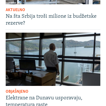
AKTUELNO
Na šta Srbija troši milione iz budžetske
rezerve?
OBJAŠNJENO
Elektrane na Dunavu usporavaju,
temperatura raste