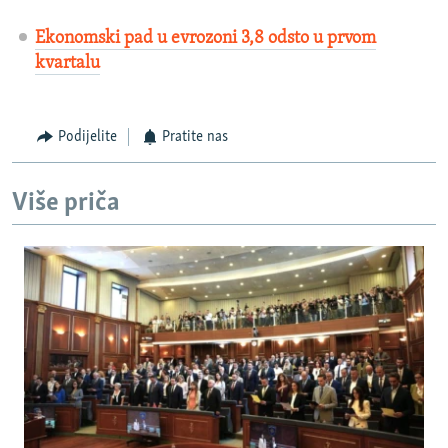
Ekonomski pad u evrozoni 3,8 odsto u prvom
kvartalu
Podijelite
Pratite nas
Više priča