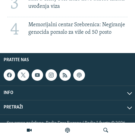
3
uvođenja viza
4
Memorijalni centar Srebrenica: Negiranje
genocida poraslo za više od 50 posto
PRATITE NAS
INFO
PRETRAŽI
Sva prava zadržana. Radio Free Europe / Radio Liberty © 2026
RFE/RL, Inc.