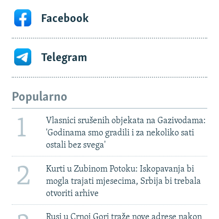
Facebook
Telegram
Popularno
1
Vlasnici srušenih objekata na Gazivodama:
'Godinama smo gradili i za nekoliko sati
ostali bez svega'
2
Kurti u Zubinom Potoku: Iskopavanja bi
mogla trajati mjesecima, Srbija bi trebala
otvoriti arhive
Rusi u Crnoj Gori traže nove adrese nakon