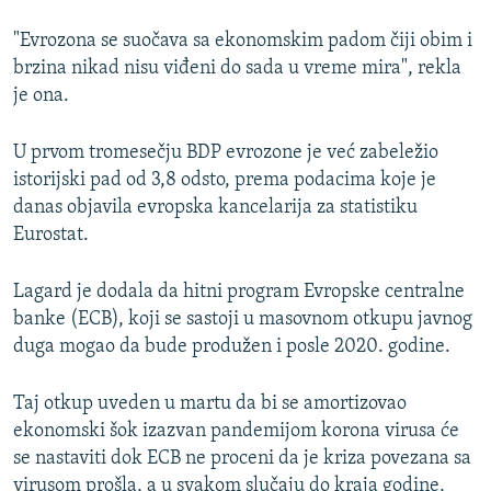
"Evrozona se suočava sa ekonomskim padom čiji obim i
brzina nikad nisu viđeni do sada u vreme mira", rekla
je ona.
U prvom tromesečju BDP evrozone je već zabeležio
istorijski pad od 3,8 odsto, prema podacima koje je
danas objavila evropska kancelarija za statistiku
Eurostat.
Lagard je dodala da hitni program Evropske centralne
banke (ECB), koji se sastoji u masovnom otkupu javnog
duga mogao da bude produžen i posle 2020. godine.
Taj otkup uveden u martu da bi se amortizovao
ekonomski šok izazvan pandemijom korona virusa će
se nastaviti dok ECB ne proceni da je kriza povezana sa
virusom prošla, a u svakom slučaju do kraja godine,