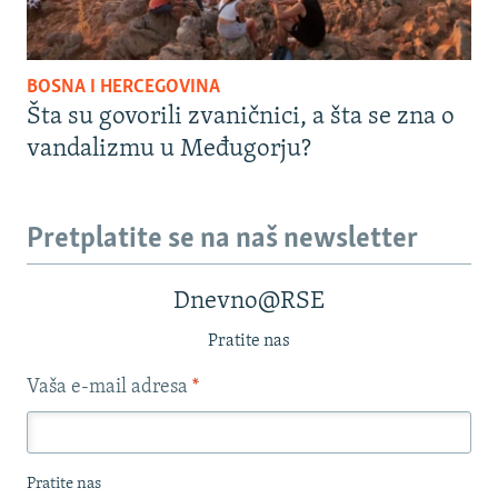
BOSNA I HERCEGOVINA
Šta su govorili zvaničnici, a šta se zna o
vandalizmu u Međugorju?
Pretplatite se na naš newsletter
Dnevno@RSE
Pratite nas
Vaša e-mail adresa
*
Pratite nas