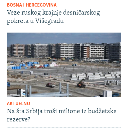
BOSNA I HERCEGOVINA
Veze ruskog krajnje desničarskog
pokreta u Višegradu
AKTUELNO
Na šta Srbija troši milione iz budžetske
rezerve?