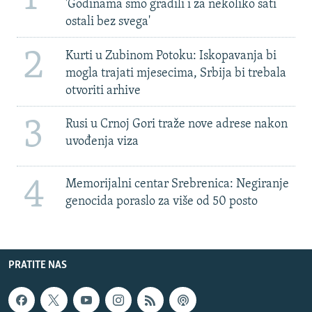
'Godinama smo gradili i za nekoliko sati
ostali bez svega'
2
Kurti u Zubinom Potoku: Iskopavanja bi
mogla trajati mjesecima, Srbija bi trebala
otvoriti arhive
3
Rusi u Crnoj Gori traže nove adrese nakon
uvođenja viza
4
Memorijalni centar Srebrenica: Negiranje
genocida poraslo za više od 50 posto
PRATITE NAS