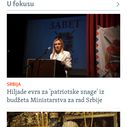
U fokusu
SRBIJA
Hiljade evra za 'patriotske snage' iz
budžeta Ministarstva za rad Srbije