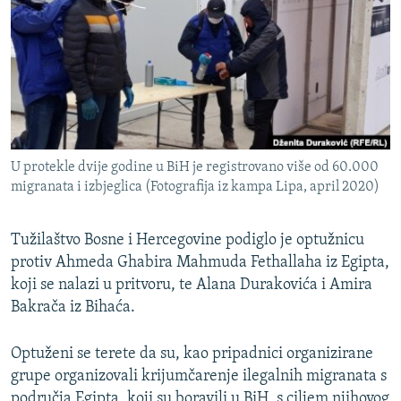
ISPRIČAJ MI
DNEVNO@RSE
SPECIJALI RSE
VIŠE OD NASLOVA
PRATITE NAS
GENOCID U SREBRENICI
U protekle dvije godine u BiH je registrovano više od 60.000
POPLAVE I KLIZIŠTA U BIH 2024.
migranata i izbjeglica (Fotografija iz kampa Lipa, april 2020)
TV LIBERTY
Sve RFE/RL stranice
Tužilaštvo Bosne i Hercegovine podiglo je optužnicu
POST SCRIPTUM
protiv Ahmeda Ghabira Mahmuda Fethallaha iz Egipta,
MOJA EVROPA
koji se nalazi u pritvoru, te Alana Durakovića i Amira
Bakrača iz Bihaća.
TRI DECENIJE OD RATA U BIH
SVE KARTE DEJTONA
Optuženi se terete da su, kao pripadnici organizirane
NASTANAK I RASPAD JUGOSLAVIJE
grupe organizovali krijumčarenje ilegalnih migranata s
područja Egipta, koji su boravili u BiH, s ciljem njihovog