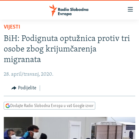
Dostupni
linkovi
Pređite
VIJESTI
na
VIJESTI
BiH: Podignuta optužnica protiv tri
glavni
BOSNA I HERCEGOVINA
sadržaj
osobe zbog krijumčarenja
SRBIJA
Pređite
migranata
na
KOSOVO
glavnu
28. april/travanj, 2020.
CRNA GORA
navigaciju
Pređite
Podijelite
VIZUELNO
na
PODCASTI
VIDEO
pretragu
Dodajte Radio Slobodna Evropa u vaš Google izvor
RAT U UKRAJINI
FOTOGALERIJE
KINA NA BALKANU
INFOGRAFIKE
RSE PRIČE IZ SVIJETA