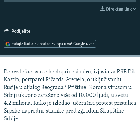
ISPRIČAJ MI
Direktan link
DNEVNO@RSE
SPECIJALI RSE
Podijelite
VIŠE OD NASLOVA
Dodajte Radio Slobodna Evropa u vaš Google izvor
PRATITE NAS
GENOCID U SREBRENICI
POPLAVE I KLIZIŠTA U BIH 2024.
Dobrodošao svako ko doprinosi miru, izjavio za RSE Dik
TV LIBERTY
Sve RFE/RL stranice
Kastin, portparol Ričarda Grenela, o uključivanju
POST SCRIPTUM
Rusije u dijalog Beograda i Prištine. Korona virusom u
Srbiji ukupno zaraženo više od 10.000 ljudi, u svetu
MOJA EVROPA
4,2 miliona. Kako je izledao jučerašnji protest pristalica
TRI DECENIJE OD RATA U BIH
Srpske napredne stranke pred zgradom Skupštine
SVE KARTE DEJTONA
Srbije.
NASTANAK I RASPAD JUGOSLAVIJE