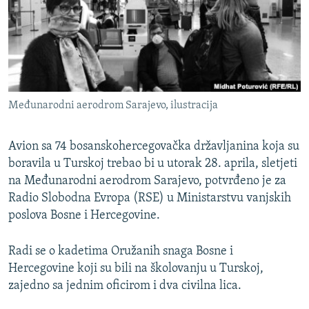
ISPRIČAJ MI
DNEVNO@RSE
SPECIJALI RSE
VIŠE OD NASLOVA
PRATITE NAS
Međunarodni aerodrom Sarajevo, ilustracija
GENOCID U SREBRENICI
POPLAVE I KLIZIŠTA U BIH 2024.
Avion sa 74 bosanskohercegovačka državljanina koja su
TV LIBERTY
boravila u Turskoj trebao bi u utorak 28. aprila, sletjeti
Sve RFE/RL stranice
na Međunarodni aerodrom Sarajevo, potvrđeno je za
POST SCRIPTUM
Radio Slobodna Evropa (RSE) u Ministarstvu vanjskih
MOJA EVROPA
poslova Bosne i Hercegovine.
TRI DECENIJE OD RATA U BIH
Radi se o kadetima Oružanih snaga Bosne i
SVE KARTE DEJTONA
Hercegovine koji su bili na školovanju u Turskoj,
zajedno sa jednim oficirom i dva civilna lica.
NASTANAK I RASPAD JUGOSLAVIJE