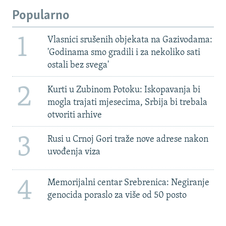
Popularno
1
Vlasnici srušenih objekata na Gazivodama:
'Godinama smo gradili i za nekoliko sati
ostali bez svega'
2
Kurti u Zubinom Potoku: Iskopavanja bi
mogla trajati mjesecima, Srbija bi trebala
otvoriti arhive
3
Rusi u Crnoj Gori traže nove adrese nakon
uvođenja viza
4
Memorijalni centar Srebrenica: Negiranje
genocida poraslo za više od 50 posto