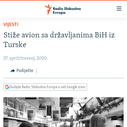
Dostupni
linkovi
Pređite
VIJESTI
na
VIJESTI
Stiže avion sa državljanima BiH iz
glavni
BOSNA I HERCEGOVINA
sadržaj
Turske
SRBIJA
Pređite
na
27. april/travanj, 2020.
KOSOVO
glavnu
CRNA GORA
Podijelite
navigaciju
Pređite
VIZUELNO
na
Dodajte Radio Slobodna Evropa u vaš Google izvor
PODCASTI
VIDEO
pretragu
RAT U UKRAJINI
FOTOGALERIJE
KINA NA BALKANU
INFOGRAFIKE
RSE PRIČE IZ SVIJETA