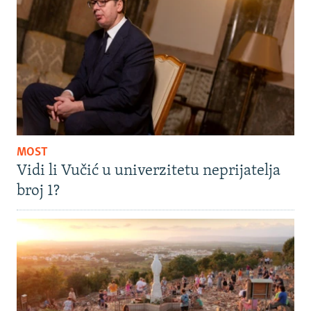
MOST
Vidi li Vučić u univerzitetu neprijatelja
broj 1?