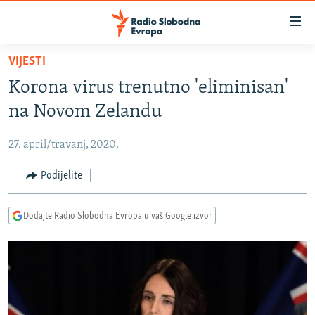
Dostupni
linkovi
Pređite
VIJESTI
na
VIJESTI
Korona virus trenutno 'eliminisan'
glavni
BOSNA I HERCEGOVINA
sadržaj
na Novom Zelandu
SRBIJA
Pređite
na
27. april/travanj, 2020.
KOSOVO
glavnu
CRNA GORA
Podijelite
navigaciju
Pređite
VIZUELNO
na
Dodajte Radio Slobodna Evropa u vaš Google izvor
PODCASTI
VIDEO
pretragu
RAT U UKRAJINI
FOTOGALERIJE
KINA NA BALKANU
INFOGRAFIKE
RSE PRIČE IZ SVIJETA