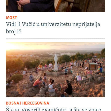
MOST
Vidi li Vučić u univerzitetu neprijatelja
broj 1?
BOSNA I HERCEGOVINA
Šta su govorili zvaničnici, a šta se zna o