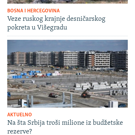
BOSNA I HERCEGOVINA
Veze ruskog krajnje desničarskog
pokreta u Višegradu
AKTUELNO
Na šta Srbija troši milione iz budžetske
rezerve?