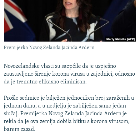
ISPRIČAJ MI
DNEVNO@RSE
SPECIJALI RSE
VIŠE OD NASLOVA
PRATITE NAS
Premijerka Novog Zelanda Jacinda Ardern
GENOCID U SREBRENICI
POPLAVE I KLIZIŠTA U BIH 2024.
Novozelandske vlasti su saopćile da je uspješno
TV LIBERTY
zaustavljeno širenje korona virusa u zajednici, odnosno
Sve RFE/RL stranice
da je trenutno efikasno eliminisan.
POST SCRIPTUM
MOJA EVROPA
Prošle sedmice je bilježen jednocifren broj zaraženih u
jednom danu, a u nedjelju je zabilježen samo jedan
TRI DECENIJE OD RATA U BIH
slučaj. Premijerka Novog Zelanda Jacinda Ardern je
SVE KARTE DEJTONA
rekla da je ova zemlja dobila bitku s korona virusom,
barem zasad.
NASTANAK I RASPAD JUGOSLAVIJE