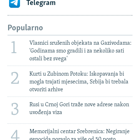
Telegram
Popularno
1
Vlasnici srušenih objekata na Gazivodama:
'Godinama smo gradili i za nekoliko sati
ostali bez svega'
2
Kurti u Zubinom Potoku: Iskopavanja bi
mogla trajati mjesecima, Srbija bi trebala
otvoriti arhive
3
Rusi u Crnoj Gori traže nove adrese nakon
uvođenja viza
4
Memorijalni centar Srebrenica: Negiranje
genocida poraslo za više od 50 posto