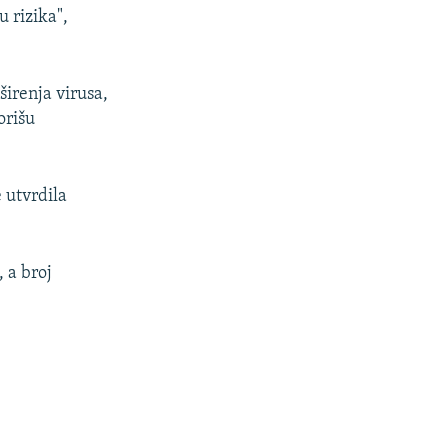
u rizika",
širenja virusa,
orišu
 utvrdila
 a broj