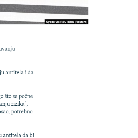
davanju
u antitela i da
go što se počne
anju rizika",
posao, potrebno
 antitela da bi