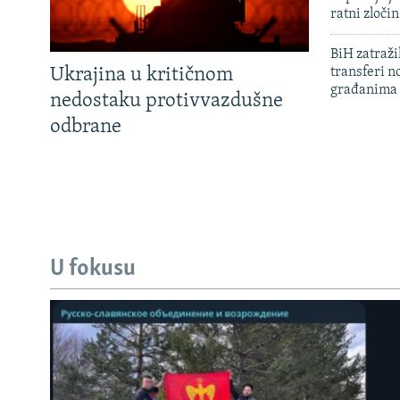
ratni zloči
BiH zatražil
Ukrajina u kritičnom
transferi n
građanima
nedostaku protivvazdušne
odbrane
U fokusu