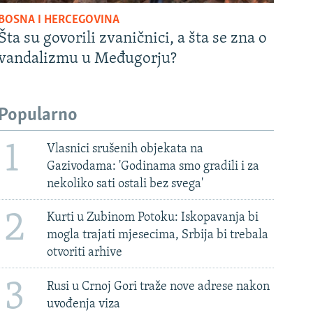
BOSNA I HERCEGOVINA
Šta su govorili zvaničnici, a šta se zna o
vandalizmu u Međugorju?
Popularno
1
Vlasnici srušenih objekata na
Gazivodama: 'Godinama smo gradili i za
nekoliko sati ostali bez svega'
2
Kurti u Zubinom Potoku: Iskopavanja bi
mogla trajati mjesecima, Srbija bi trebala
otvoriti arhive
3
Rusi u Crnoj Gori traže nove adrese nakon
uvođenja viza