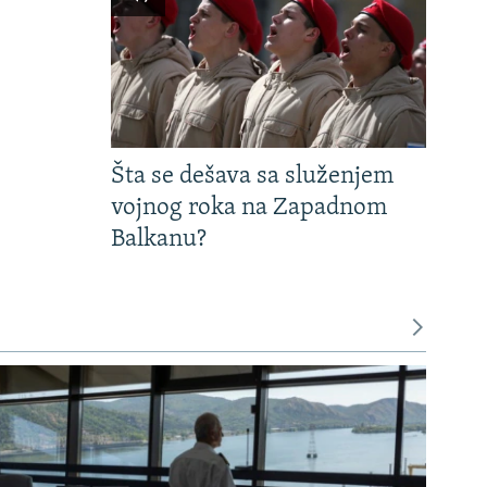
Šta se dešava sa služenjem
vojnog roka na Zapadnom
Balkanu?