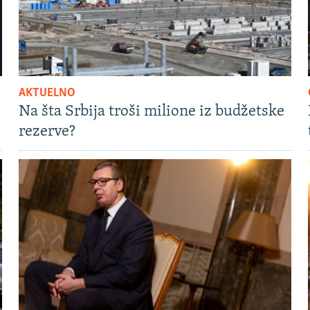
AKTUELNO
Na šta Srbija troši milione iz budžetske
rezerve?