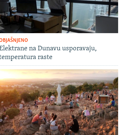
OBJAŠNJENO
Elektrane na Dunavu usporavaju,
temperatura raste