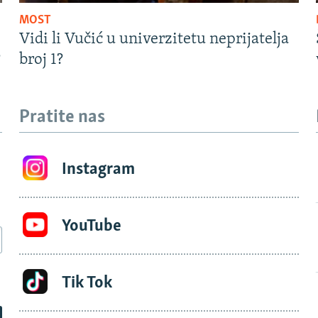
MOST
Vidi li Vučić u univerzitetu neprijatelja
?
broj 1?
Pratite nas
Instagram
YouTube
Tik Tok