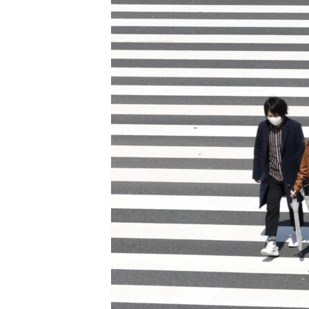
ISPRIČAJ MI
DNEVNO@RSE
SPECIJALI RSE
VIŠE OD NASLOVA
GENOCID U SREBRENICI
POPLAVE I KLIZIŠTA U BIH 2024.
TV LIBERTY
POST SCRIPTUM
MOJA EVROPA
TRI DECENIJE OD RATA U BIH
SVE KARTE DEJTONA
NASTANAK I RASPAD JUGOSLAVIJE