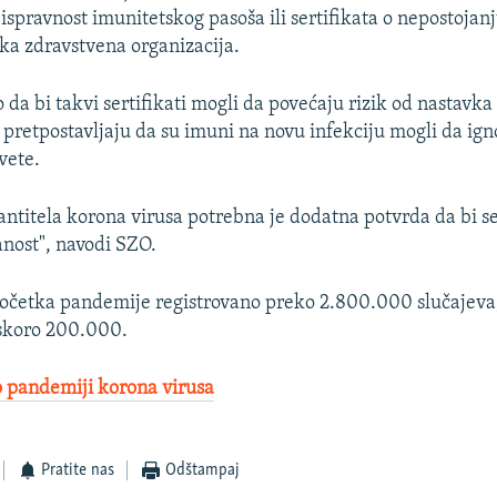
ispravnost imunitetskog pasoša ili sertifikata o nepostojanj
ska zdravstvena organizacija.
 da bi takvi sertifikati mogli da povećaju rizik od nastavka 
ji pretpostavljaju da su imuni na novu infekciju mogli da ign
vete.
 antitela korona virusa potrebna je dodatna potvrda da bi se
nost", navodi SZO.
početka pandemije registrovano preko 2.800.000 slučajeva,
 skoro 200.000.
 pandemiji korona virusa
Pratite nas
Odštampaj