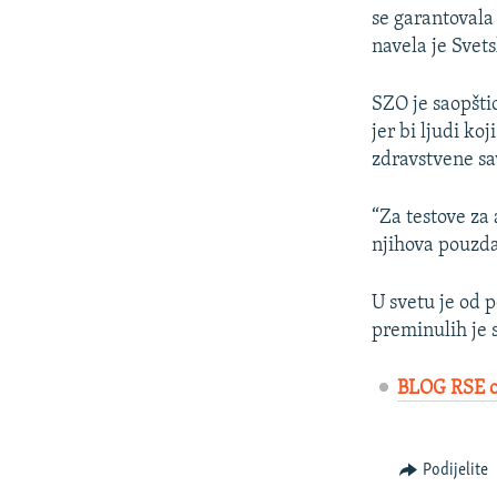
se garantovala 
navela je Svet
SZO je saopštio
jer bi ljudi ko
zdravstvene sa
“Za testove za
njihova pouzda
U svetu je od 
preminulih je
BLOG RSE o
Podijelite