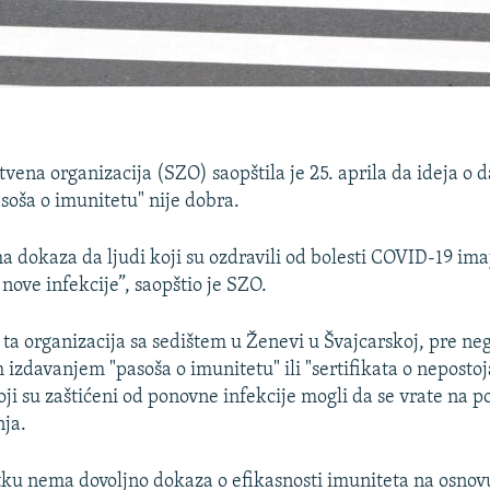
tvena organizacija (SZO) saopštila je 25. aprila da ideja o 
soša o imunitetu" nije dobra.
 dokaza da ljudi koji su ozdravili od bolesti COVID-19 imaj
 nove infekcije”, saopštio je SZO.
 ta organizacija sa sedištem u Ženevi u Švajcarskoj, pre ne
izdavanjem "pasoša o imunitetu" ili "sertifikata o nepostoj
oji su zaštićeni od ponovne infekcije mogli da se vrate na 
nja.
ku nema dovoljno dokaza o efikasnosti imuniteta na osnovu