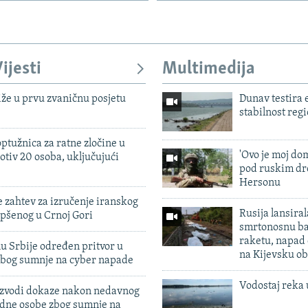
ijesti
Multimedija
iže u prvu zvaničnu posjetu
Dunav testira
stabilnost reg
ptužnica za ratne zločine u
'Ovo je moj dom
otiv 20 osoba, uključujući
pod ruskim dr
Hersonu
 zahtev za izručenje iranskog
Rusija lansiral
pšenog u Crnoj Gori
smrtonosnu ba
raketu, napad
u Srbije određen pritvor u
na Kijevsku ob
zbog sumnje na cyber napade
Vodostaj reka 
 izvodi dokaze nakon nedavnog
edne osobe zbog sumnje na