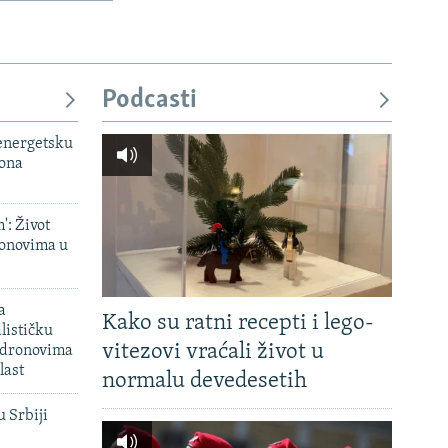
Podcasti
 energetsku
iona
': Život
onovima u
a
Kako su ratni recepti i lego-
lističku
vitezovi vraćali život u
 dronovima
last
normalu devedesetih
u Srbiji