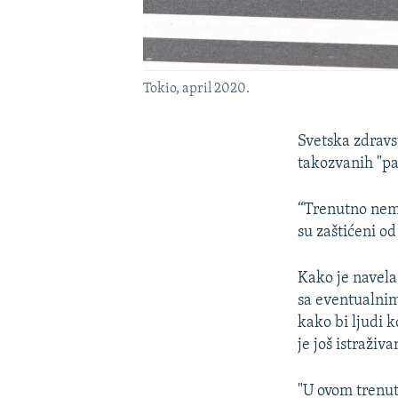
Tokio, april 2020.
Svetska zdravs
takozvanih "pa
“Trenutno nema
su zaštićeni od
Kako je navela
sa eventualnim 
kako bi ljudi k
je još istraživa
"U ovom trenut