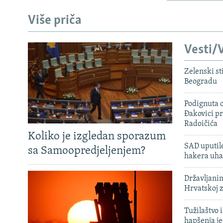
Više priča
Vesti/V
Zelenski st
Beogradu
Podignuta o
Đakovici pr
Radoičića
Koliko je izgledan sporazum
SAD uputile
sa Samoopredjeljenjem?
hakera uha
Državljanin
Hrvatskoj 
Tužilaštvo
hapšenja j