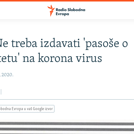
e treba izdavati 'pasoše o
etu' na korona virus
, 2020.
obodna Evropa u vaš Google izvor