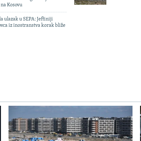
n na Kosovu
a ulazak u SEPA: Jeftiniji
ovca iz inostranstva korak bliže