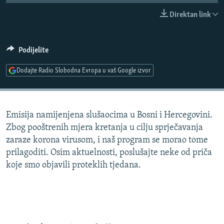
ISPRIČAJ MI
Direktan link
DNEVNO@RSE
SPECIJALI RSE
Podijelite
VIŠE OD NASLOVA
Dodajte Radio Slobodna Evropa u vaš Google izvor
PRATITE NAS
GENOCID U SREBRENICI
POPLAVE I KLIZIŠTA U BIH 2024.
Emisija namijenjena slušaocima u Bosni i Hercegovini.
TV LIBERTY
Sve RFE/RL stranice
Zbog pooštrenih mjera kretanja u cilju sprječavanja
POST SCRIPTUM
zaraze korona virusom, i naš program se morao tome
prilagoditi. Osim aktuelnosti, poslušajte neke od priča
MOJA EVROPA
koje smo objavili proteklih tjedana.
TRI DECENIJE OD RATA U BIH
SVE KARTE DEJTONA
NASTANAK I RASPAD JUGOSLAVIJE