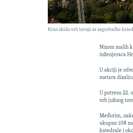
Kran skida vrh tornja za zagrebačke kated
Nizom malih ko
inženjeraca Hr
U akciji je odv
metara dizalic
U potresu 22. o
vrh južnog tor
Međutim, nakna
ukupno 108 met
katedrale i ok