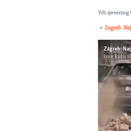
Vrh sjevernog 
Zagreb: Naj
Zagreb: Naj
Izvor
Radio S