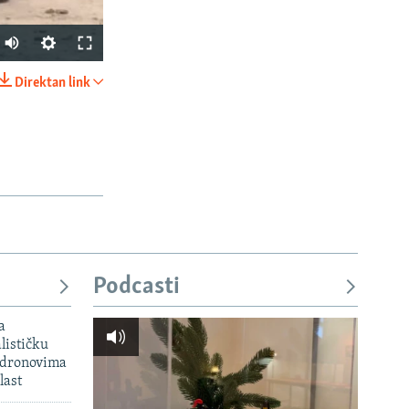
Auto
270p
Direktan link
PODIJELI
360p
404p
1080p
px
širina
Podcasti
a
lističku
 dronovima
last