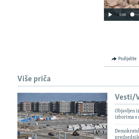
0:00
Podijelite
Više priča
Vesti/V
Objavljen i
izborima s
Demokratski
predsedni