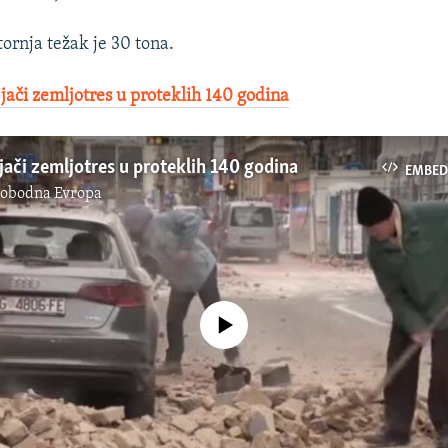
tornja težak je 30 tona.
jači zemljotres u proteklih 140 godina
jači zemljotres u proteklih 140 godina
EMBED
lobodna Evropa
No media source currently available