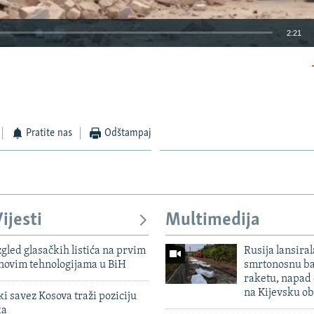
2:21
EMBED
Pratite nas
Odštampaj
Auto
270p
360p
404p
1080p
ijesti
Multimedija
zgled glasačkih listića na prvim
Rusija lansiral
 novim tehnologijama u BiH
smrtonosnu ba
raketu, napad
na Kijevsku ob
 savez Kosova traži poziciju
ka