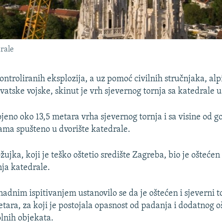
rale
ntroliranih eksplozija, a uz pomoć civilnih stručnjaka, alpi
vatske vojske, skinut je vrh sjevernog tornja sa katedrale 
ojeno oko 13,5 metara vrha sjevernog tornja i sa visine od g
ama spušteno u dvorište katedrale.
žujka, koji je teško oštetio središte Zagreba, bio je oštećen
nja katedrale.
dnim ispitivanjem ustanovilo se da je oštećen i sjeverni to
ara, za koji je postojala opasnost od padanja i dodatnog o
olnih objekata.