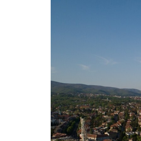
ISPRIČAJ MI
DNEVNO@RSE
SPECIJALI RSE
VIŠE OD NASLOVA
GENOCID U SREBRENICI
POPLAVE I KLIZIŠTA U BIH 2024.
TV LIBERTY
POST SCRIPTUM
MOJA EVROPA
TRI DECENIJE OD RATA U BIH
SVE KARTE DEJTONA
NASTANAK I RASPAD JUGOSLAVIJE