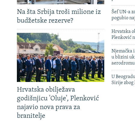
Na šta Srbija troši milione iz
Šef UN-a za
pogubio na
budžetske rezerve?
Hrvatska ob
Plenković n
Njemačka is
u blizini u
aerodromu
U Beogradu
Sirije zbog
Hrvatska obilježava
godišnjicu 'Oluje', Plenković
najavio nova prava za
branitelje