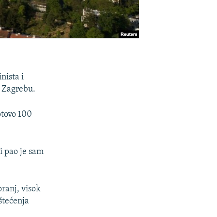
nista i
u Zagrebu.
otovo 100
 i pao je sam
ranj, visok
štećenja