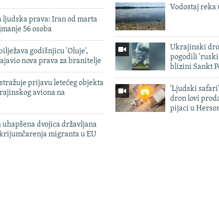
Vodostaj reka 
 ljudska prava: Iran od marta
jmanje 56 osoba
Ukrajinski dr
ilježava godišnjicu 'Oluje',
pogodili 'rusk
ajavio nova prava za branitelje
blizini Sankt 
tražuje prijavu letećeg objekta
'Ljudski safari
krajinskog aviona na
dron lovi prod
pijaci u Herso
 uhapšena dvojica državljana
 krijumčarenja migranta u EU