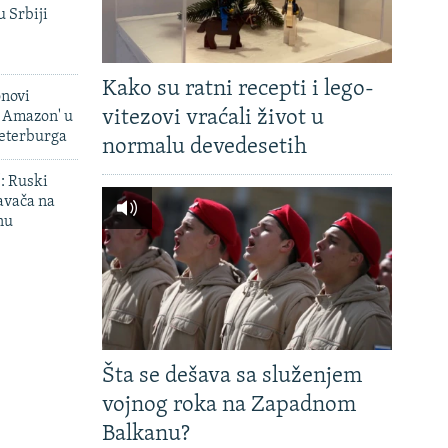
u Srbiji
Kako su ratni recepti i lego-
onovi
vitezovi vraćali život u
i Amazon' u
Peterburga
normalu devedesetih
': Ruski
avača na
nu
Šta se dešava sa služenjem
vojnog roka na Zapadnom
Balkanu?