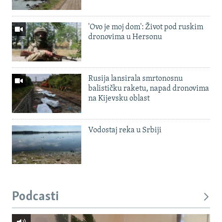
'Ovo je moj dom': Život pod ruskim
dronovima u Hersonu
Rusija lansirala smrtonosnu
balističku raketu, napad dronovima
na Kijevsku oblast
Vodostaj reka u Srbiji
Podcasti