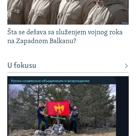
Šta se dešava sa služenjem vojnog roka
na Zapadnom Balkanu?
U fokusu