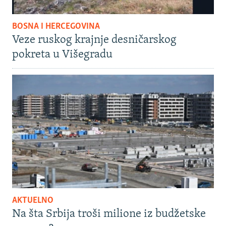
BOSNA I HERCEGOVINA
Veze ruskog krajnje desničarskog
pokreta u Višegradu
AKTUELNO
Na šta Srbija troši milione iz budžetske