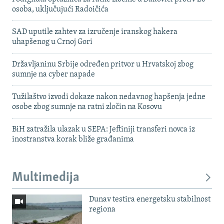
osoba, uključujući Radoičića
SAD uputile zahtev za izručenje iranskog hakera
uhapšenog u Crnoj Gori
Državljaninu Srbije određen pritvor u Hrvatskoj zbog
sumnje na cyber napade
Tužilaštvo izvodi dokaze nakon nedavnog hapšenja jedne
osobe zbog sumnje na ratni zločin na Kosovu
BiH zatražila ulazak u SEPA: Jeftiniji transferi novca iz
inostranstva korak bliže građanima
Multimedija
Dunav testira energetsku stabilnost
regiona