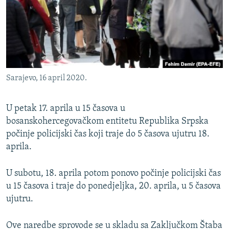
ISPRIČAJ MI
DNEVNO@RSE
SPECIJALI RSE
VIŠE OD NASLOVA
PRATITE NAS
Sarajevo, 16 april 2020.
GENOCID U SREBRENICI
POPLAVE I KLIZIŠTA U BIH 2024.
U petak 17. aprila u 15 časova u
TV LIBERTY
bosanskohercegovačkom entitetu Republika Srpska
Sve RFE/RL stranice
počinje policijski čas koji traje do 5 časova ujutru 18.
POST SCRIPTUM
aprila.
MOJA EVROPA
U subotu, 18. aprila potom ponovo počinje policijski čas
TRI DECENIJE OD RATA U BIH
u 15 časova i traje do ponedjeljka, 20. aprila, u 5 časova
SVE KARTE DEJTONA
ujutru.
NASTANAK I RASPAD JUGOSLAVIJE
Ove naredbe sprovode se u skladu sa Zaključkom Štaba