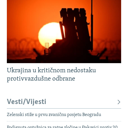
Ukrajina u kritičnom nedostaku
protivvazdušne odbrane
Vesti/Vijesti
Zelenski stiže u prvu zvaničnu posjetu Beogradu
Podignuta optužnica za ratne zločine u Đakovici protiv 20