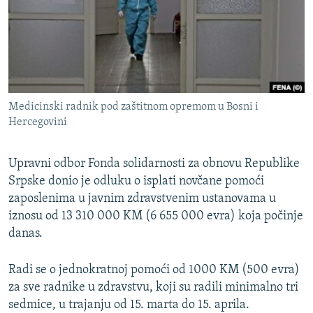
ISPRIČAJ MI
DNEVNO@RSE
SPECIJALI RSE
VIŠE OD NASLOVA
PRATITE NAS
Medicinski radnik pod zaštitnom opremom u Bosni i
GENOCID U SREBRENICI
Hercegovini
POPLAVE I KLIZIŠTA U BIH 2024.
Upravni odbor Fonda solidarnosti za obnovu Republike
TV LIBERTY
Sve RFE/RL stranice
Srpske donio je odluku o isplati novčane pomoći
POST SCRIPTUM
zaposlenima u javnim zdravstvenim ustanovama u
MOJA EVROPA
iznosu od 13 310 000 KM (6 655 000 evra) koja počinje
danas.
TRI DECENIJE OD RATA U BIH
SVE KARTE DEJTONA
Radi se o jednokratnoj pomoći od 1000 KM (500 evra)
za sve radnike u zdravstvu, koji su radili minimalno tri
NASTANAK I RASPAD JUGOSLAVIJE
sedmice, u trajanju od 15. marta do 15. aprila.