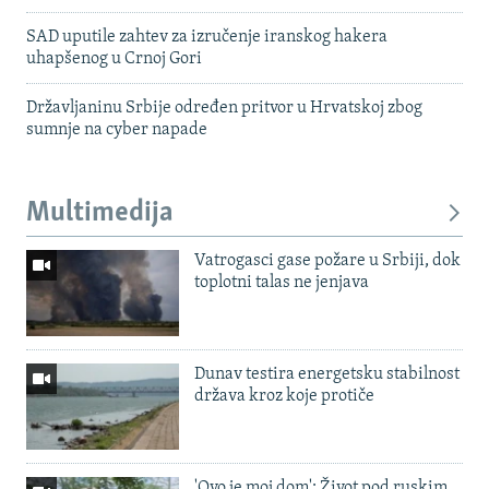
SAD uputile zahtev za izručenje iranskog hakera
uhapšenog u Crnoj Gori
Državljaninu Srbije određen pritvor u Hrvatskoj zbog
sumnje na cyber napade
Multimedija
Vatrogasci gase požare u Srbiji, dok
toplotni talas ne jenjava
Dunav testira energetsku stabilnost
država kroz koje protiče
'Ovo je moj dom': Život pod ruskim