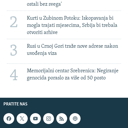
ostali bez svega'
2
Kurti u Zubinom Potoku: Iskopavanja bi
mogla trajati mjesecima, Srbija bi trebala
otvoriti arhive
3
Rusi u Crnoj Gori traže nove adrese nakon
uvođenja viza
4
Memorijalni centar Srebrenica: Negiranje
genocida poraslo za više od 50 posto
PRATITE NAS