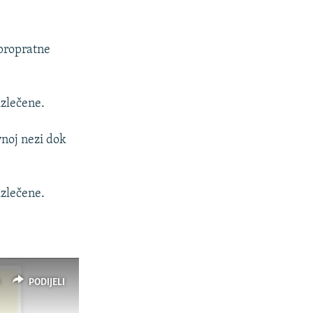
 propratne
izlečene.
ivnoj nezi dok
izlečene.
PODIJELI