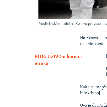
Medicinski radnici na Kosovu prevoze oos
Na Kosovu je p
na jedanaest.
BLOG UŽIVO o korona
virusu
Kako su saopšt
infektivnoj.
Ovo je druga žr