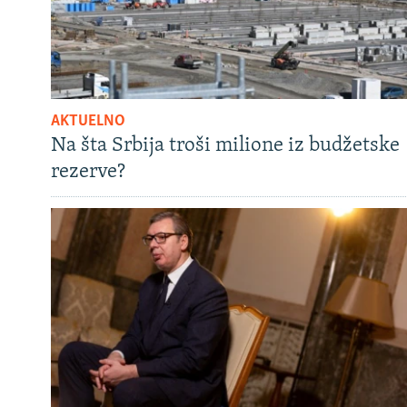
AKTUELNO
Na šta Srbija troši milione iz budžetske
rezerve?