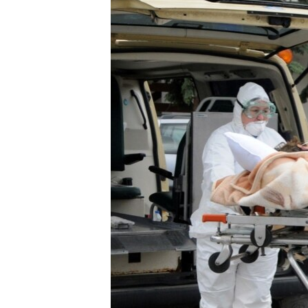
ISPRIČAJ MI
DNEVNO@RSE
SPECIJALI RSE
VIŠE OD NASLOVA
GENOCID U SREBRENICI
POPLAVE I KLIZIŠTA U BIH 2024.
TV LIBERTY
POST SCRIPTUM
MOJA EVROPA
TRI DECENIJE OD RATA U BIH
SVE KARTE DEJTONA
NASTANAK I RASPAD JUGOSLAVIJE