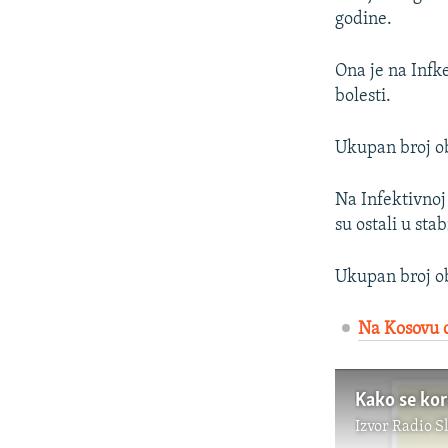
godine.
Ona je na Infke
bolesti.
Ukupan broj ob
Na Infektivnoj 
su ostali u sta
Ukupan broj ob
Na Kosovu d
Kako se kor
Izvor
Radio S