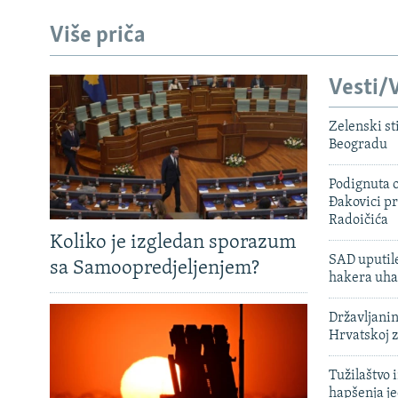
Više priča
Vesti/V
Zelenski st
Beogradu
Podignuta o
Đakovici pr
Radoičića
Koliko je izgledan sporazum
SAD uputile
sa Samoopredjeljenjem?
hakera uha
Državljanin
Hrvatskoj 
Tužilaštvo
hapšenja j