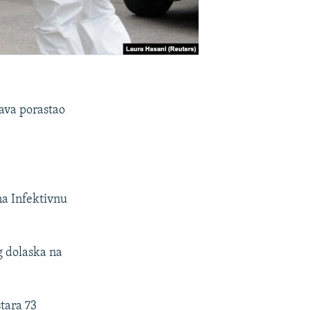
tava porastao
na Infektivnu
g dolaska na
stara 73