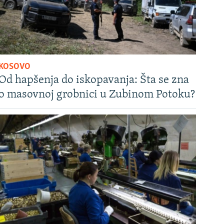
KOSOVO
Od hapšenja do iskopavanja: Šta se zna
o masovnoj grobnici u Zubinom Potoku?