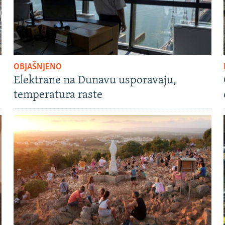
OBJAŠNJENO
Elektrane na Dunavu usporavaju,
temperatura raste