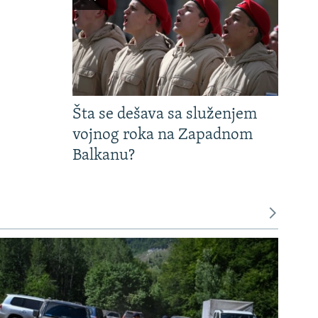
Šta se dešava sa služenjem
vojnog roka na Zapadnom
Balkanu?