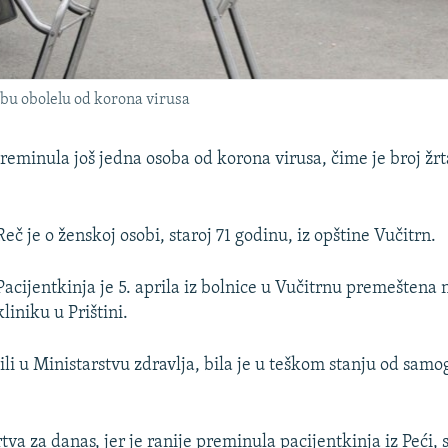
bu obolelu od korona virusa
reminula još jedna osoba od korona virusa, čime je broj žr
Reč je o ženskoj osobi, staroj 71 godinu, iz opštine Vučitrn.
Pacijentkinja je 5. aprila iz bolnice u Vučitrnu premeštena 
kliniku u Prištini.
ili u Ministarstvu zdravlja, bila je u teškom stanju od samo
tva za danas, jer je ranije preminula pacijentkinja iz Peći, 