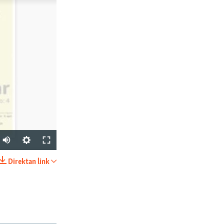
Auto
270p
Direktan link
PODIJELI
360p
404p
1080p