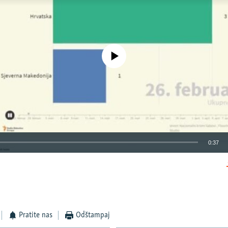
No media source currently available
0:37
EMBED
Pratite nas
Odštampaj