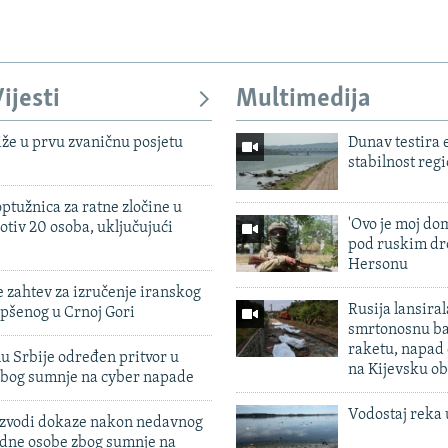
Auto
270p
360p
404p
1080p
ijesti
Multimedija
iže u prvu zvaničnu posjetu
Dunav testira
stabilnost reg
ptužnica za ratne zločine u
'Ovo je moj dom
otiv 20 osoba, uključujući
pod ruskim dr
Hersonu
 zahtev za izručenje iranskog
Rusija lansiral
pšenog u Crnoj Gori
smrtonosnu ba
raketu, napad
u Srbije određen pritvor u
na Kijevsku ob
zbog sumnje na cyber napade
Vodostaj reka 
 izvodi dokaze nakon nedavnog
edne osobe zbog sumnje na