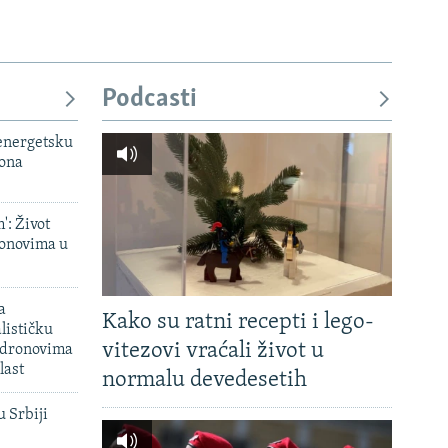
px
širina
Podcasti
 energetsku
iona
': Život
onovima u
a
Kako su ratni recepti i lego-
lističku
vitezovi vraćali život u
 dronovima
last
normalu devedesetih
u Srbiji