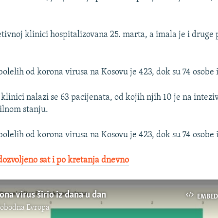
tivnoj klinici hospitalizovana 25. marta, a imala je i druge
olelih od korona virusa na Kosovu je 423, dok su 74 osobe 
klinici nalazi se 63 pacijenata, od kojih njih 10 je na intez
bilnom stanju.
olelih od korona virusa na Kosovu je 423, dok su 74 osobe 
ozvoljeno sat i po kretanja dnevno
ona virus širio iz dana u dan
EMBED
lobodna Evropa