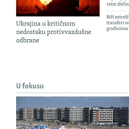
ratni zloči
BiH zatražil
Ukrajina u kritičnom
transferi n
građanima
nedostaku protivvazdušne
odbrane
U fokusu