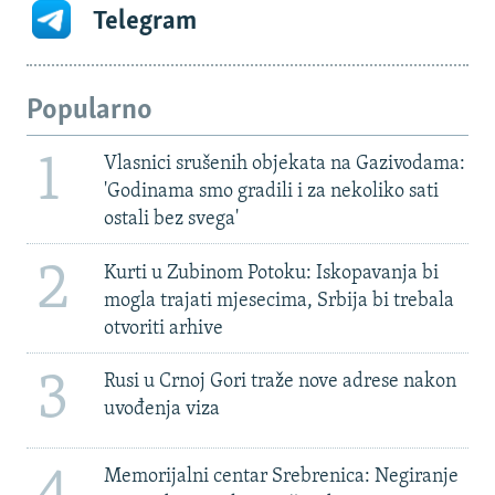
Telegram
Popularno
1
Vlasnici srušenih objekata na Gazivodama:
'Godinama smo gradili i za nekoliko sati
ostali bez svega'
2
Kurti u Zubinom Potoku: Iskopavanja bi
mogla trajati mjesecima, Srbija bi trebala
otvoriti arhive
3
Rusi u Crnoj Gori traže nove adrese nakon
uvođenja viza
4
Memorijalni centar Srebrenica: Negiranje