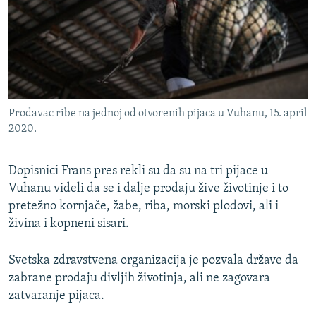
Prodavac ribe na jednoj od otvorenih pijaca u Vuhanu, 15. april
2020.
Dopisnici Frans pres rekli su da su na tri pijace u
Vuhanu videli da se i dalje prodaju žive životinje i to
pretežno kornjače, žabe, riba, morski plodovi, ali i
živina i kopneni sisari.
Svetska zdravstvena organizacija je pozvala države da
zabrane prodaju divljih životinja, ali ne zagovara
zatvaranje pijaca.