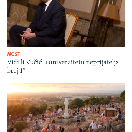
MOST
Vidi li Vučić u univerzitetu neprijatelja
broj 1?