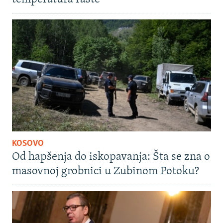
KOSOVO
Od hapšenja do iskopavanja: Šta se zna o
masovnoj grobnici u Zubinom Potoku?