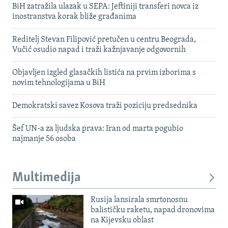
BiH zatražila ulazak u SEPA: Jeftiniji transferi novca iz
inostranstva korak bliže građanima
Reditelj Stevan Filipović pretučen u centru Beograda,
Vučić osudio napad i traži kažnjavanje odgovornih
Objavljen izgled glasačkih listića na prvim izborima s
novim tehnologijama u BiH
Demokratski savez Kosova traži poziciju predsednika
Šef UN-a za ljudska prava: Iran od marta pogubio
najmanje 56 osoba
Multimedija
Rusija lansirala smrtonosnu
balističku raketu, napad dronovima
na Kijevsku oblast