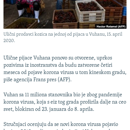
ISPRIČAJ MI
DNEVNO@RSE
SPECIJALI RSE
Ulični prodavci kozica na jednoj od pijaca u Vuhanu, 15. april
VIŠE OD NASLOVA
2020.
PRATITE NAS
GENOCID U SREBRENICI
POPLAVE I KLIZIŠTA U BIH 2024.
Ulične pijace Vuhana ponovo su otvorene, uprkos
pozivima iz inostranstva da budu zatvorene četiri
TV LIBERTY
Sve RFE/RL stranice
meseca od pojave korona virusa u tom kineskom gradu,
POST SCRIPTUM
piše agencija Frans pres (AFP).
MOJA EVROPA
Vuhan sa 11 miliona stanovnika bio je zbog pandemije
TRI DECENIJE OD RATA U BIH
korona virusa, koja s eiz tog grada proširila dalje na ceo
svet, blokiran od 23. januara do 8. aprila.
SVE KARTE DEJTONA
NASTANAK I RASPAD JUGOSLAVIJE
Stručnjaci ocenjuju da se novi korona virusa pojavio