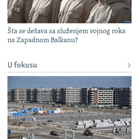
Šta se dešava sa služenjem vojnog roka
na Zapadnom Balkanu?
U fokusu