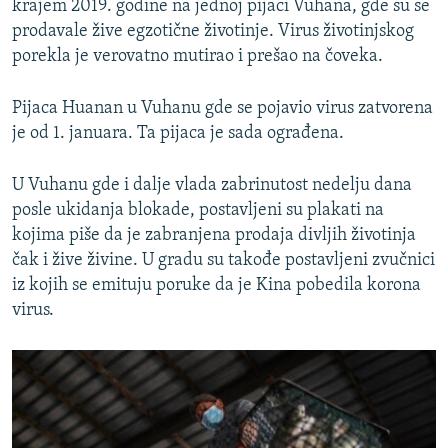
krajem 2019. godine na jednoj pijaci Vuhana, gde su se
prodavale žive egzotične životinje. Virus životinjskog
porekla je verovatno mutirao i prešao na čoveka.
Pijaca Huanan u Vuhanu gde se pojavio virus zatvorena
je od 1. januara. Ta pijaca je sada ograđena.
U Vuhanu gde i dalje vlada zabrinutost nedelju dana
posle ukidanja blokade, postavljeni su plakati na
kojima piše da je zabranjena prodaja divljih životinja
čak i žive živine. U gradu su takođe postavljeni zvučnici
iz kojih se emituju poruke da je Kina pobedila korona
virus.