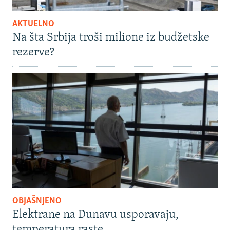
AKTUELNO
Na šta Srbija troši milione iz budžetske
rezerve?
OBJAŠNJENO
Elektrane na Dunavu usporavaju,
temperatura raste