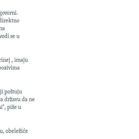
govorni.
direktno
 na
vodi se u
rinej , imaju
 pozivima
ji poštuju
va državu da ne
", piše u
u, obeležiće