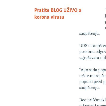
Pratite BLOG UŽIVO o
korona virusu
saopštenju.
UDS u saopštenj
posebnu odgovo
ugrožavaju nji
"Ako sada popu
teške mere, št
popusti pred p
saopštenju.
Deo hrišćanski