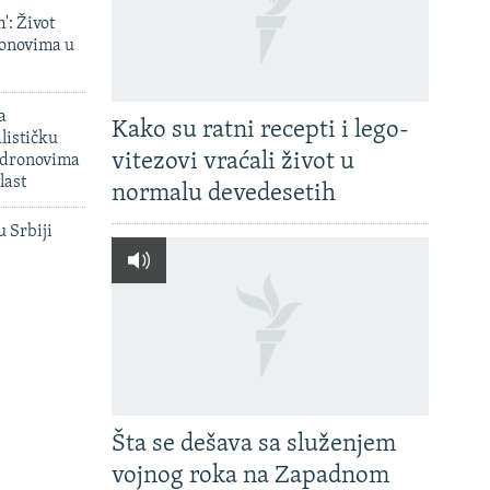
': Život
onovima u
a
Kako su ratni recepti i lego-
lističku
vitezovi vraćali život u
 dronovima
last
normalu devedesetih
u Srbiji
Šta se dešava sa služenjem
vojnog roka na Zapadnom