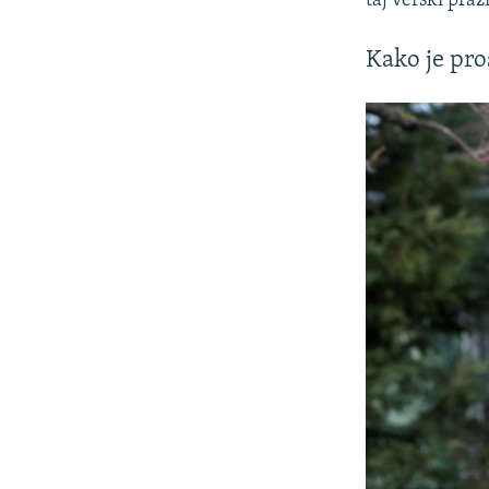
taj verski praz
Kako je pro