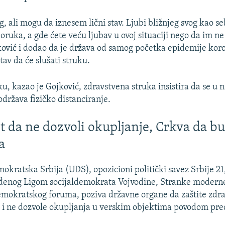
g, ali mogu da iznesem lični stav. Ljubi bližnjeg svog kao s
oruka, a gde ćete veću ljubav u ovoj situaciji nego da im ne
ković i dodao da je država od samog početka epidemije kor
tav da će slušati struku.
u, kazao je Gojković, zdravstvena struka insistira da se u 
država fizičko distanciranje.
t da ne dozvoli okupljanje, Crkva da b
a
okratska Srbija (UDS), opozicioni politički savez Srbije 2
đenog Ligom socijaldemokrata Vojvodine, Stranke moderne 
okratskog foruma, poziva državne organe da zaštite zdravl
 i ne dozvole okupljanja u verskim objektima povodom pre