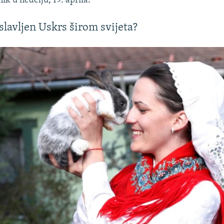
nik u nedelju, 19. aprila.
slavljen Uskrs širom svijeta?