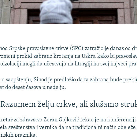
inod Srpske pravoslavne crkve (SPC) zatražio je danas od d
remeni prekid zabrane kretanja na Uskrs, kako bi pravoslav
oizolaciji mogli da učestvuju na liturgiji na svoj najveći pra
 u saopštenju, Sinod je predložio da ta zabrana bude prekin
et do deset časova u nedelju.
 Razumem želju crkve, ali slušamo stru
kretar za zdravstvo Zoran Gojković rekao je na konferencij
ela sveštenstva i vernika da na tradicionalni način obeleže
anskih praznika.