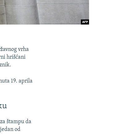
ržavnog vrha
ni hrišćani
znik.
uta 19. aprila
ku
i za štampu da
 jedan od