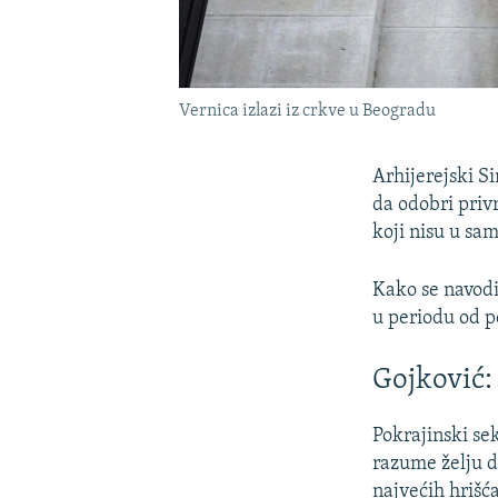
Vernica izlazi iz crkve u Beogradu
Arhijerejski S
da odobri priv
koji nisu u sam
Kako se navodi
u periodu od p
Gojković:
Pokrajinski se
razume želju d
najvećih hrišć