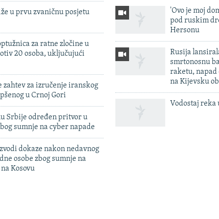
'Ovo je moj dom
iže u prvu zvaničnu posjetu
pod ruskim dr
Hersonu
ptužnica za ratne zločine u
Rusija lansiral
otiv 20 osoba, uključujući
smrtonosnu ba
raketu, napad
na Kijevsku ob
 zahtev za izručenje iranskog
pšenog u Crnoj Gori
Vodostaj reka 
u Srbije određen pritvor u
zbog sumnje na cyber napade
 izvodi dokaze nakon nedavnog
edne osobe zbog sumnje na
n na Kosovu