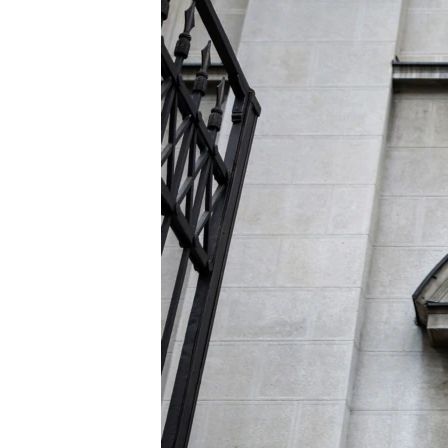
ISPRIČAJ MI
DNEVNO@RSE
SPECIJALI RSE
VIŠE OD NASLOVA
GENOCID U SREBRENICI
POPLAVE I KLIZIŠTA U BIH 2024.
TV LIBERTY
POST SCRIPTUM
MOJA EVROPA
TRI DECENIJE OD RATA U BIH
SVE KARTE DEJTONA
NASTANAK I RASPAD JUGOSLAVIJE