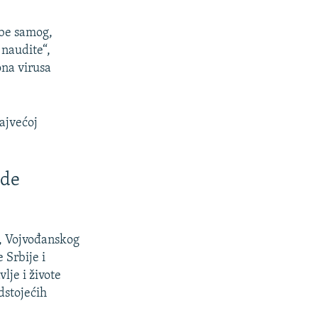
ebe samog,
 naudite“,
ona virusa
najvećoj
ude
1, Vojvođanskog
Srbije i
je i živote
dstojećih