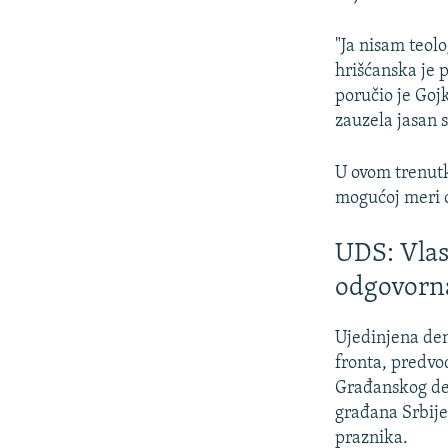
"Ja nisam teolo
hrišćanska je p
poručio je Goj
zauzela jasan s
U ovom trenutk
mogućoj meri o
UDS: Vlas
odgovorn
Ujedinjena dem
fronta, predvo
Građanskog dem
građana Srbije
praznika.