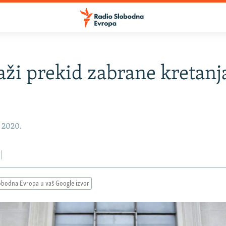
aži prekid zabrane kretanj
, 2020.
obodna Evropa u vaš Google izvor