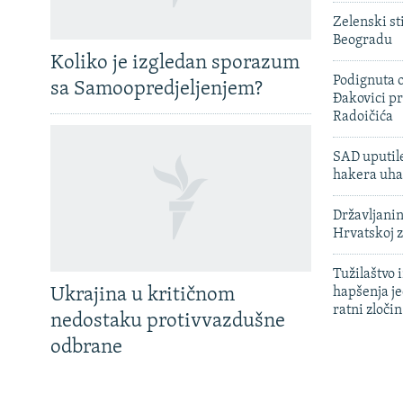
Zelenski st
Beogradu
Koliko je izgledan sporazum
Podignuta o
sa Samoopredjeljenjem?
Đakovici pr
Radoičića
SAD uputile
hakera uha
Državljanin
Hrvatskoj 
Tužilaštvo
Ukrajina u kritičnom
hapšenja j
ratni zloči
nedostaku protivvazdušne
odbrane