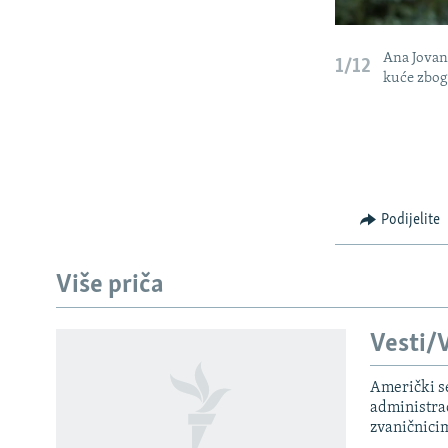
Ana Jovano
1/12
kuće zbog
Podijelite
Više priča
Vesti/V
Američki s
administra
zvaničnici