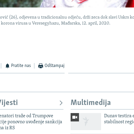
vić (26), odjevena u tradicionalnu odjeću, drži zeca dok slavi Uskrs k
 korona virusa u Veresegyhazu, Mađarska, 12. april, 2020.
Pratite nas
Odštampaj
ijesti
Multimedija
enatori traže od Trumpove
Dunav testira
cije ponovno uvođenje sankcija
stabilnost reg
ma iz RS