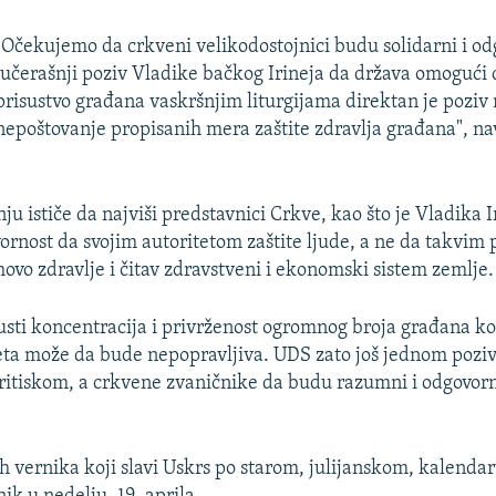
"Očekujemo da crkveni velikodostojnici budu solidarni i od
Jučerašnji poziv Vladike bačkog Irineja da država omogući 
prisustvo građana vaskršnjim liturgijama direktan je poziv
nepoštovanje propisanih mera zaštite zdravlja građana", na
u ističe da najviši predstavnici Crkve, kao što je Vladika I
rnost da svojim autoritetom zaštite ljude, a ne da takvim
hovo zdravlje i čitav zdravstveni i ekonomski sistem zemlje.
sti koncentracija i privrženost ogromnog broja građana ko
eta može da bude nepopravljiva. UDS zato još jednom pozi
ritiskom, a crkvene zvaničnike da budu razumni i odgovorni
h vernika koji slavi Uskrs po starom, julijanskom, kalendar