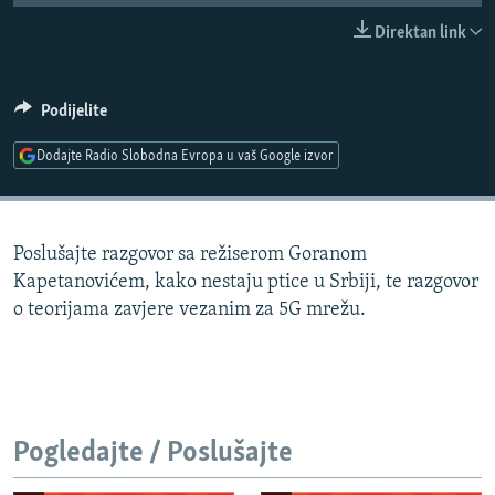
ISPRIČAJ MI
Direktan link
DNEVNO@RSE
SPECIJALI RSE
Podijelite
VIŠE OD NASLOVA
Dodajte Radio Slobodna Evropa u vaš Google izvor
PRATITE NAS
GENOCID U SREBRENICI
POPLAVE I KLIZIŠTA U BIH 2024.
Poslušajte razgovor sa režiserom Goranom
TV LIBERTY
Sve RFE/RL stranice
Kapetanovićem, kako nestaju ptice u Srbiji, te razgovor
POST SCRIPTUM
o teorijama zavjere vezanim za 5G mrežu.
MOJA EVROPA
TRI DECENIJE OD RATA U BIH
SVE KARTE DEJTONA
Pogledajte / Poslušajte
NASTANAK I RASPAD JUGOSLAVIJE