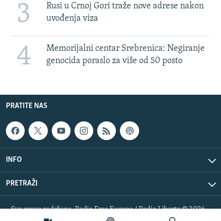
3
Rusi u Crnoj Gori traže nove adrese nakon
uvođenja viza
4
Memorijalni centar Srebrenica: Negiranje
genocida poraslo za više od 50 posto
PRATITE NAS
INFO
PRETRAŽI
Sva prava zadržana. Radio Free Europe / Radio Liberty © 2026
RFE/RL, Inc.