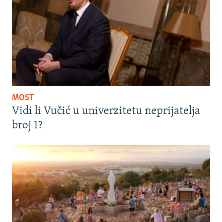
MOST
Vidi li Vučić u univerzitetu neprijatelja
broj 1?