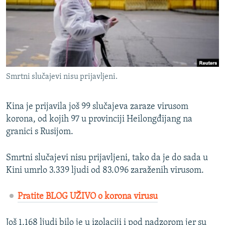
ISPRIČAJ MI
DNEVNO@RSE
SPECIJALI RSE
VIŠE OD NASLOVA
PRATITE NAS
Smrtni slučajevi nisu prijavljeni.
GENOCID U SREBRENICI
POPLAVE I KLIZIŠTA U BIH 2024.
Kina je prijavila još 99 slučajeva zaraze virusom
TV LIBERTY
korona, od kojih 97 u provinciji Heilongđijang na
Sve RFE/RL stranice
granici s Rusijom.
POST SCRIPTUM
MOJA EVROPA
Smrtni slučajevi nisu prijavljeni, tako da je do sada u
Kini umrlo 3.339 ljudi od 83.096 zaraženih virusom.
TRI DECENIJE OD RATA U BIH
SVE KARTE DEJTONA
Pratite BLOG UŽIVO o korona virusu
NASTANAK I RASPAD JUGOSLAVIJE
Još 1.168 ljudi bilo je u izolaciji i pod nadzorom jer su