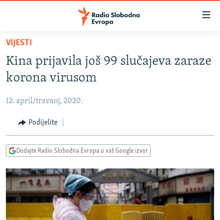
Dostupni
linkovi
Pređite
VIJESTI
na
VIJESTI
Kina prijavila još 99 slučajeva zaraze
glavni
BOSNA I HERCEGOVINA
sadržaj
korona virusom
SRBIJA
Pređite
na
12. april/travanj, 2020.
KOSOVO
glavnu
CRNA GORA
Podijelite
navigaciju
Pređite
VIZUELNO
na
Dodajte Radio Slobodna Evropa u vaš Google izvor
PODCASTI
VIDEO
pretragu
RAT U UKRAJINI
FOTOGALERIJE
KINA NA BALKANU
INFOGRAFIKE
RSE PRIČE IZ SVIJETA