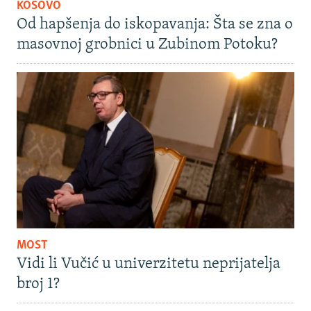
KOSOVO
Od hapšenja do iskopavanja: Šta se zna o
masovnoj grobnici u Zubinom Potoku?
MOST
Vidi li Vučić u univerzitetu neprijatelja
broj 1?