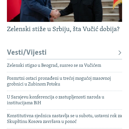
Zelenski stiže u Srbiju, šta Vučić dobija?
Vesti/Vijesti
Zelenski stigao u Beograd, susreo se sa Vučićem
Posmrtni ostaci pronađeni u trećoj mogućoj masovnoj
grobnici u Zubinom Potoku
U Sarajevu konferencija o zastupljenosti naroda u
institucijama BiH
Konstitutivna sjednica nastavlja se u subotu, ustavni rok za
Skupštinu Kosova završava u ponoć