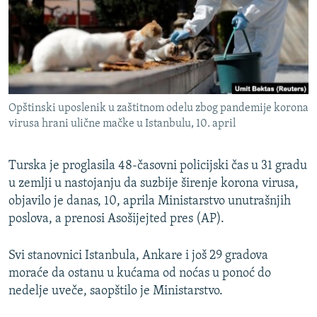
ISPRIČAJ MI
DNEVNO@RSE
SPECIJALI RSE
VIŠE OD NASLOVA
PRATITE NAS
Opštinski uposlenik u zaštitnom odelu zbog pandemije korona
GENOCID U SREBRENICI
virusa hrani ulične mačke u Istanbulu, 10. april
POPLAVE I KLIZIŠTA U BIH 2024.
Turska je proglasila 48-časovni policijski čas u 31 gradu
TV LIBERTY
Sve RFE/RL stranice
u zemlji u nastojanju da suzbije širenje korona virusa,
POST SCRIPTUM
objavilo je danas, 10, aprila Ministarstvo unutrašnjih
MOJA EVROPA
poslova, a prenosi Asošijejted pres (AP).
TRI DECENIJE OD RATA U BIH
Svi stanovnici Istanbula, Ankare i još 29 gradova
SVE KARTE DEJTONA
moraće da ostanu u kućama od noćas u ponoć do
nedelje uveče, saopštilo je Ministarstvo.
NASTANAK I RASPAD JUGOSLAVIJE