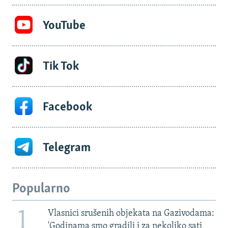
YouTube
Tik Tok
Facebook
Telegram
Popularno
1
Vlasnici srušenih objekata na Gazivodama:
'Godinama smo gradili i za nekoliko sati