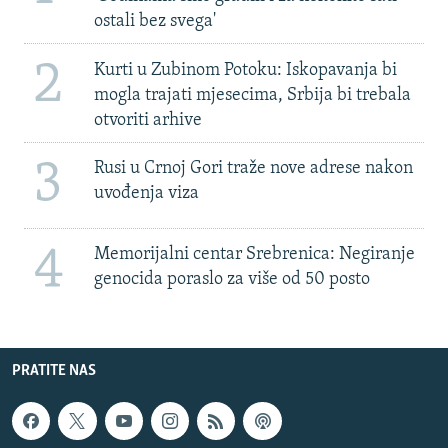
ostali bez svega'
2
Kurti u Zubinom Potoku: Iskopavanja bi
mogla trajati mjesecima, Srbija bi trebala
otvoriti arhive
3
Rusi u Crnoj Gori traže nove adrese nakon
uvođenja viza
4
Memorijalni centar Srebrenica: Negiranje
genocida poraslo za više od 50 posto
PRATITE NAS