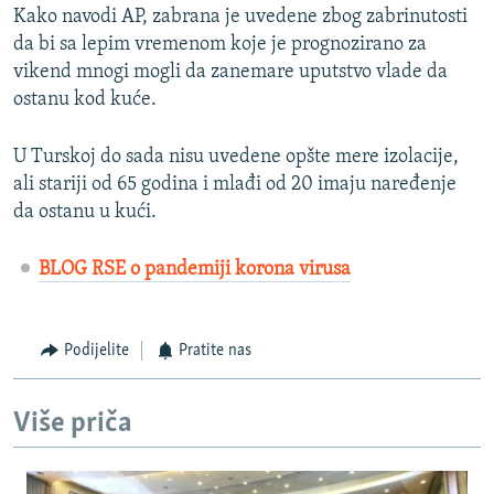
Kako navodi AP, zabrana je uvedene zbog zabrinutosti
da bi sa lepim vremenom koje je prognozirano za
vikend mnogi mogli da zanemare uputstvo vlade da
ostanu kod kuće.
U Turskoj do sada nisu uvedene opšte mere izolacije,
ali stariji od 65 godina i mlađi od 20 imaju naređenje
da ostanu u kući.
BLOG RSE o pandemiji korona virusa
Podijelite
Pratite nas
Više priča