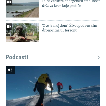
Dunav testira energetsku stabilnost
država kroz koje protiče
'Ovo je moj dom': Život pod ruskim
dronovima u Hersonu
Podcasti