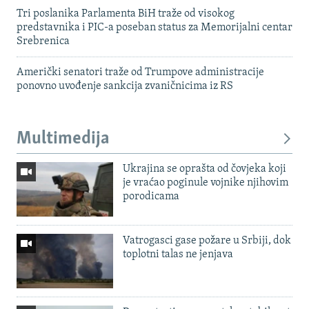
Tri poslanika Parlamenta BiH traže od visokog
predstavnika i PIC-a poseban status za Memorijalni centar
Srebrenica
Američki senatori traže od Trumpove administracije
ponovno uvođenje sankcija zvaničnicima iz RS
Multimedija
Ukrajina se oprašta od čovjeka koji
je vraćao poginule vojnike njihovim
porodicama
Vatrogasci gase požare u Srbiji, dok
toplotni talas ne jenjava