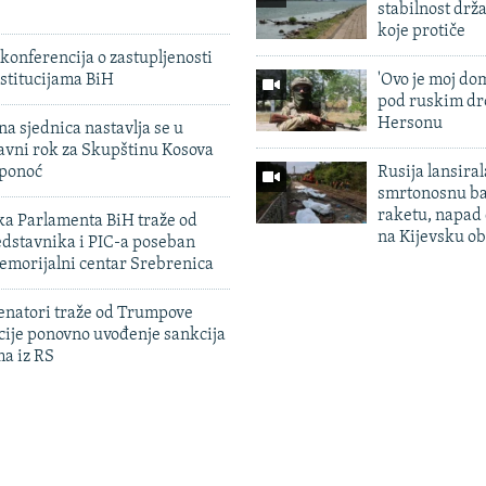
stabilnost drž
koje protiče
konferencija o zastupljenosti
stitucijama BiH
'Ovo je moj dom
pod ruskim dr
Hersonu
na sjednica nastavlja se u
avni rok za Skupštinu Kosova
 ponoć
Rusija lansiral
smrtonosnu ba
raketu, napad
ka Parlamenta BiH traže od
na Kijevsku ob
edstavnika i PIC-a poseban
emorijalni centar Srebrenica
enatori traže od Trumpove
cije ponovno uvođenje sankcija
ma iz RS