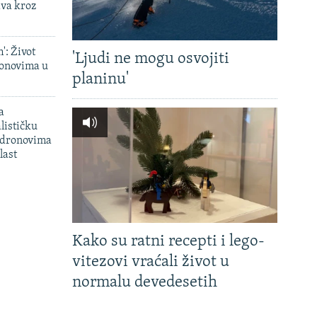
ava kroz
': Život
'Ljudi ne mogu osvojiti
onovima u
planinu'
a
lističku
 dronovima
last
Kako su ratni recepti i lego-
vitezovi vraćali život u
normalu devedesetih