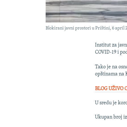
Blokirani javni prostori u Prištini, 6 april
Institut za ja
COVID-19 i pod
Tako je na osn
opštinama na K
BLOG UŽIVO 
U sredu je koro
Ukupan broj iz