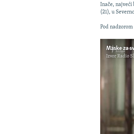
Inače, najveći 
(21), u Severno
Pod nadzorom 
Maske za sv
Izvor
Radio S