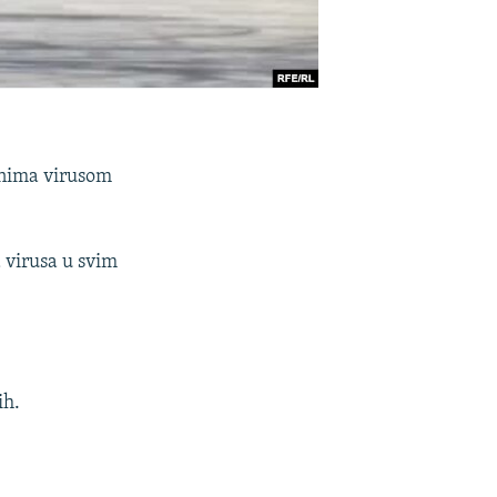
ženima virusom
 virusa u svim
ih.