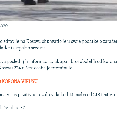
 2020.
vno zdravlje na Kosovu obuhvatio je u svoje podatke o zara
atke iz srpskih sredina.
ovu poslednjih informacija, ukupan broj obolelih od korona
osovu 224 a šest osoba je preminulo.
O KORONA VIRUSU
na virus pozitivno rezultovala kod 14 osoba od 218 testiran
lečenih je 37.