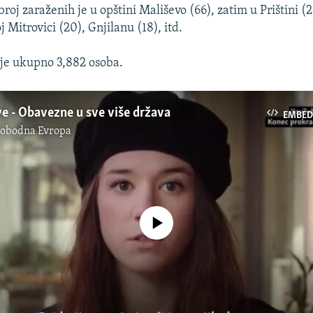
broj zaraženih je u opštini Mališevo (66), zatim u Prištini (
j Mitrovici (20), Gnjilanu (18), itd.
je ukupno 3,882 osoba.
e - Obavezne u sve više država
EMBED
lobodna Evropa
No media source currently available