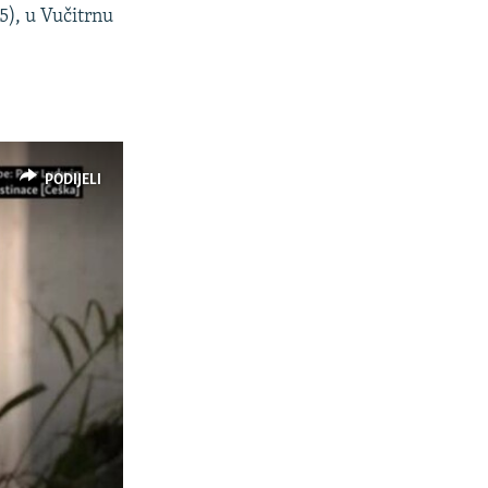
25), u Vučitrnu
PODIJELI