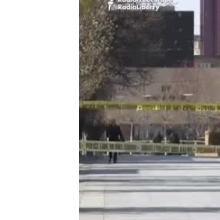
ISPRIČAJ MI
DNEVNO@RSE
SPECIJALI RSE
VIŠE OD NASLOVA
GENOCID U SREBRENICI
POPLAVE I KLIZIŠTA U BIH 2024.
TV LIBERTY
POST SCRIPTUM
MOJA EVROPA
TRI DECENIJE OD RATA U BIH
SVE KARTE DEJTONA
NASTANAK I RASPAD JUGOSLAVIJE