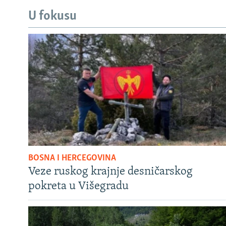
U fokusu
BOSNA I HERCEGOVINA
Veze ruskog krajnje desničarskog
pokreta u Višegradu