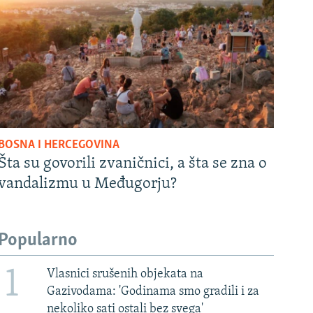
BOSNA I HERCEGOVINA
Šta su govorili zvaničnici, a šta se zna o
vandalizmu u Međugorju?
Popularno
1
Vlasnici srušenih objekata na
Gazivodama: 'Godinama smo gradili i za
nekoliko sati ostali bez svega'