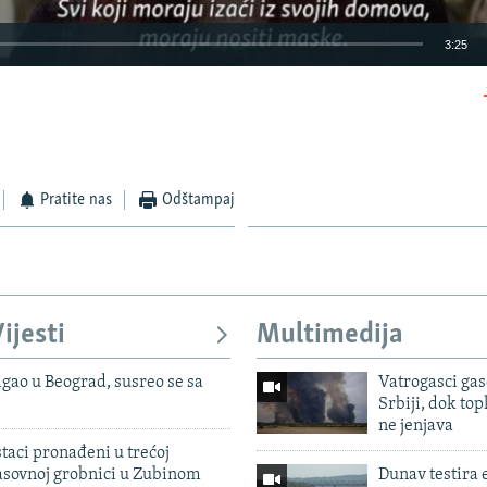
3:25
EMBED
Pratite nas
Odštampaj
Auto
270p
360p
404p
1080p
ijesti
Multimedija
igao u Beograd, susreo se sa
Vatrogasci gas
Srbiji, dok topl
ne jenjava
taci pronađeni u trećoj
sovnoj grobnici u Zubinom
Dunav testira