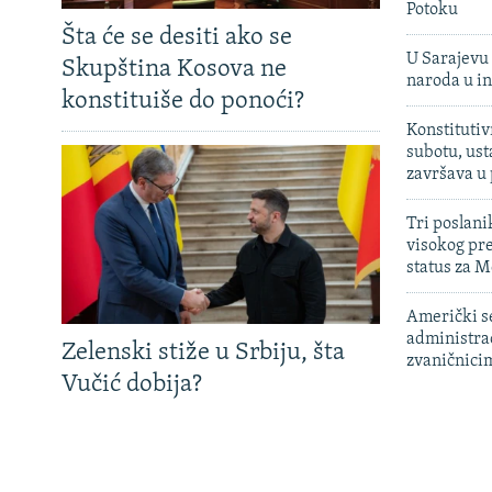
Potoku
Šta će se desiti ako se
U Sarajevu 
Skupština Kosova ne
naroda u in
konstituiše do ponoći?
Konstitutiv
subotu, ust
završava u
Tri poslani
visokog pr
status za M
Američki s
administra
Zelenski stiže u Srbiju, šta
zvaničnici
Vučić dobija?