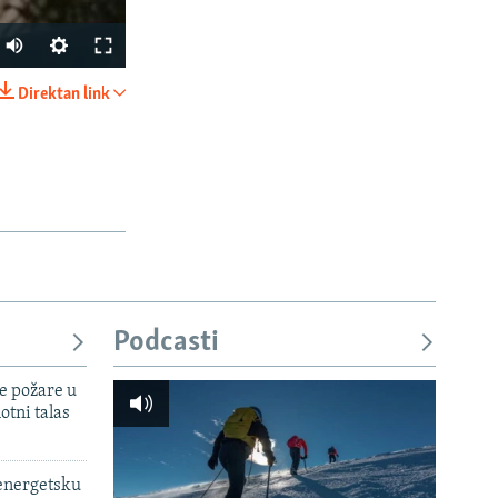
Auto
270p
Direktan link
PODIJELI
360p
404p
1080p
px
širina
Podcasti
e požare u
otni talas
 energetsku