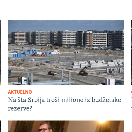
AKTUELNO
Na šta Srbija troši milione iz budžetske
rezerve?