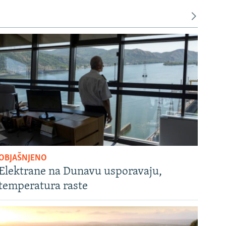
OBJAŠNJENO
Elektrane na Dunavu usporavaju,
temperatura raste