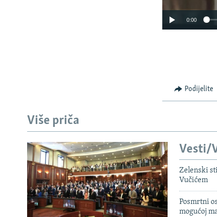
0:00
Podijelite
Više priča
Vesti/V
Zelenski st
Vučićem
Posmrtni os
mogućoj ma