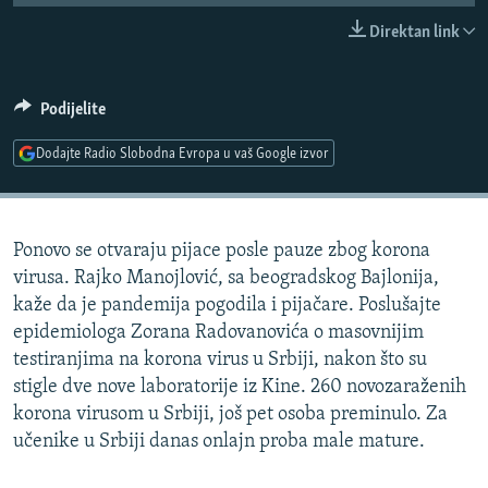
ISPRIČAJ MI
Direktan link
DNEVNO@RSE
SPECIJALI RSE
Podijelite
VIŠE OD NASLOVA
Dodajte Radio Slobodna Evropa u vaš Google izvor
PRATITE NAS
GENOCID U SREBRENICI
POPLAVE I KLIZIŠTA U BIH 2024.
Ponovo se otvaraju pijace posle pauze zbog korona
TV LIBERTY
Sve RFE/RL stranice
virusa. Rajko Manojlović, sa beogradskog Bajlonija,
POST SCRIPTUM
kaže da je pandemija pogodila i pijačare. Poslušajte
epidemiologa Zorana Radovanovića o masovnijim
MOJA EVROPA
testiranjima na korona virus u Srbiji, nakon što su
TRI DECENIJE OD RATA U BIH
stigle dve nove laboratorije iz Kine. 260 novozaraženih
SVE KARTE DEJTONA
korona virusom u Srbiji, još pet osoba preminulo. Za
učenike u Srbiji danas onlajn proba male mature.
NASTANAK I RASPAD JUGOSLAVIJE