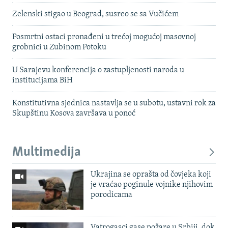
Zelenski stigao u Beograd, susreo se sa Vučićem
Posmrtni ostaci pronađeni u trećoj mogućoj masovnoj
grobnici u Zubinom Potoku
U Sarajevu konferencija o zastupljenosti naroda u
institucijama BiH
Konstitutivna sjednica nastavlja se u subotu, ustavni rok za
Skupštinu Kosova završava u ponoć
Multimedija
Ukrajina se oprašta od čovjeka koji
je vraćao poginule vojnike njihovim
porodicama
Vatrogasci gase požare u Srbiji, dok