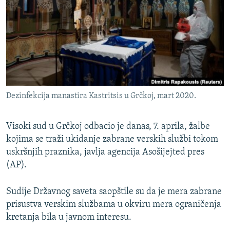
ISPRIČAJ MI
DNEVNO@RSE
SPECIJALI RSE
VIŠE OD NASLOVA
PRATITE NAS
GENOCID U SREBRENICI
Dezinfekcija manastira Kastritsis u Grčkoj, mart 2020.
POPLAVE I KLIZIŠTA U BIH 2024.
TV LIBERTY
Sve RFE/RL stranice
Visoki sud u Grčkoj odbacio je danas, 7. aprila, žalbe
kojima se traži ukidanje zabrane verskih službi tokom
POST SCRIPTUM
uskršnjih praznika, javlja agencija Asošijejted pres
MOJA EVROPA
(AP).
TRI DECENIJE OD RATA U BIH
Sudije Državnog saveta saopštile su da je mera zabrane
SVE KARTE DEJTONA
prisustva verskim službama u okviru mera ograničenja
NASTANAK I RASPAD JUGOSLAVIJE
kretanja bila u javnom interesu.