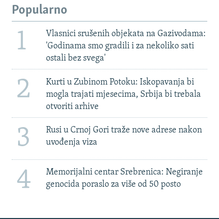
Popularno
1
Vlasnici srušenih objekata na Gazivodama:
'Godinama smo gradili i za nekoliko sati
ostali bez svega'
2
Kurti u Zubinom Potoku: Iskopavanja bi
mogla trajati mjesecima, Srbija bi trebala
otvoriti arhive
3
Rusi u Crnoj Gori traže nove adrese nakon
uvođenja viza
4
Memorijalni centar Srebrenica: Negiranje
genocida poraslo za više od 50 posto