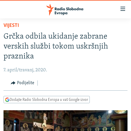
Dostupni
linkovi
Pređite
VIJESTI
na
VIJESTI
Grčka odbila ukidanje zabrane
glavni
BOSNA I HERCEGOVINA
sadržaj
verskih službi tokom uskršnjih
SRBIJA
Pređite
praznika
na
KOSOVO
glavnu
7. april/travanj, 2020.
CRNA GORA
navigaciju
Pređite
Podijelite
VIZUELNO
na
PODCASTI
VIDEO
pretragu
Dodajte Radio Slobodna Evropa u vaš Google izvor
RAT U UKRAJINI
FOTOGALERIJE
KINA NA BALKANU
INFOGRAFIKE
RSE PRIČE IZ SVIJETA