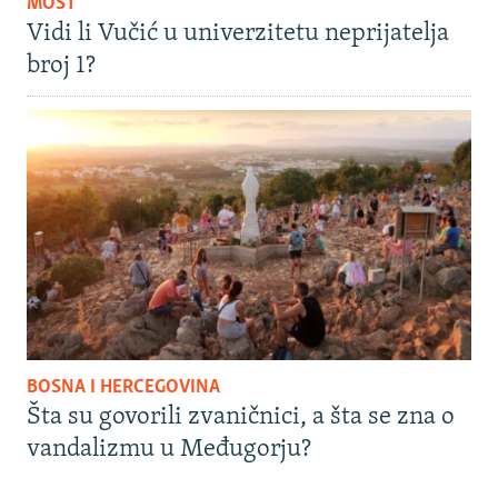
MOST
Vidi li Vučić u univerzitetu neprijatelja
broj 1?
BOSNA I HERCEGOVINA
Šta su govorili zvaničnici, a šta se zna o
vandalizmu u Međugorju?