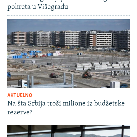
pokreta u Višegradu
AKTUELNO
Na šta Srbija troši milione iz budžetske
rezerve?