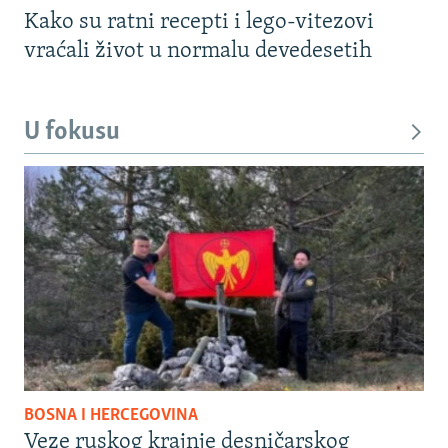
Kako su ratni recepti i lego-vitezovi
vraćali život u normalu devedesetih
U fokusu
BOSNA I HERCEGOVINA
Veze ruskog krajnje desničarskog