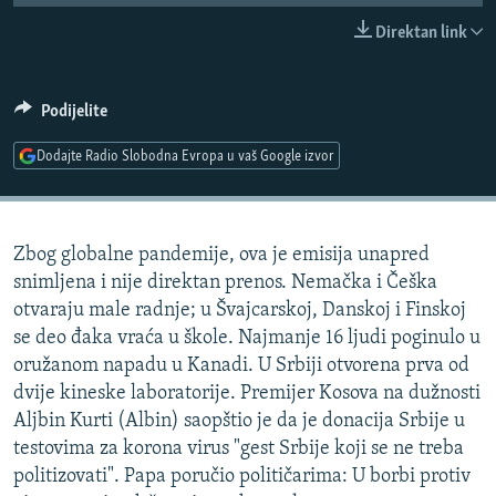
ISPRIČAJ MI
Direktan link
DNEVNO@RSE
SPECIJALI RSE
Podijelite
VIŠE OD NASLOVA
Dodajte Radio Slobodna Evropa u vaš Google izvor
PRATITE NAS
GENOCID U SREBRENICI
POPLAVE I KLIZIŠTA U BIH 2024.
Zbog globalne pandemije, ova je emisija unapred
TV LIBERTY
Sve RFE/RL stranice
snimljena i nije direktan prenos. Nemačka i Češka
POST SCRIPTUM
otvaraju male radnje; u Švajcarskoj, Danskoj i Finskoj
se deo đaka vraća u škole. Najmanje 16 ljudi poginulo u
MOJA EVROPA
oružanom napadu u Kanadi. U Srbiji otvorena prva od
TRI DECENIJE OD RATA U BIH
dvije kineske laboratorije. Premijer Kosova na dužnosti
SVE KARTE DEJTONA
Aljbin Kurti (Albin) saopštio je da je donacija Srbije u
testovima za korona virus "gest Srbije koji se ne treba
NASTANAK I RASPAD JUGOSLAVIJE
politizovati". Papa poručio političarima: U borbi protiv