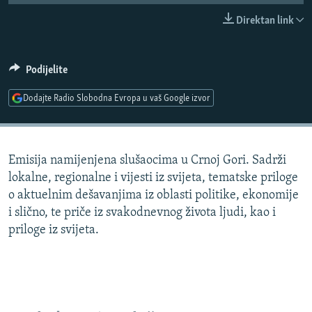
ISPRIČAJ MI
Direktan link
DNEVNO@RSE
SPECIJALI RSE
Podijelite
VIŠE OD NASLOVA
Dodajte Radio Slobodna Evropa u vaš Google izvor
PRATITE NAS
GENOCID U SREBRENICI
POPLAVE I KLIZIŠTA U BIH 2024.
Emisija namijenjena slušaocima u Crnoj Gori. Sadrži
TV LIBERTY
Sve RFE/RL stranice
lokalne, regionalne i vijesti iz svijeta, tematske priloge
POST SCRIPTUM
o aktuelnim dešavanjima iz oblasti politike, ekonomije
i slično, te priče iz svakodnevnog života ljudi, kao i
MOJA EVROPA
priloge iz svijeta.
TRI DECENIJE OD RATA U BIH
SVE KARTE DEJTONA
NASTANAK I RASPAD JUGOSLAVIJE