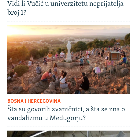
Vidi li Vučić u univerzitetu neprijatelja
broj 1?
BOSNA I HERCEGOVINA
Šta su govorili zvaničnici, a šta se zna o
vandalizmu u Međugorju?