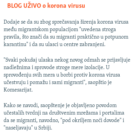
BLOG UŽIVO o korona virusu
Dodaje se da su zbog sprečavanja širenja korona virusa
među migrantskom populacijom "uvedena stroga
pravila, što znači da su migranti praktično u potpunom
karantinu" i da su ulasci u centre zabranjeni.
"Svaki pokušaj ulaska nekog novog odmah se prijavljuje
nadležnima i sprovode stroge mere izolacije. U
sprovođenju svih mera u borbi protiv korona virusa
učestvuju i pomažu i sami migranti", saopštio je
Komesarijat.
Kako se navodi, saopštenje je objavljeno povodom
učestalih tvrdnji na društvenim mrežama i portalima
da se migranti, navodno, "pod okriljem noći dovode" i
"naseljavaju" u Srbiji.