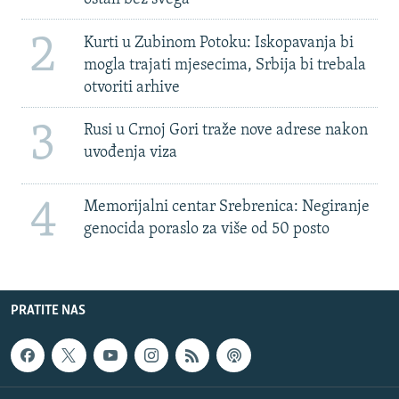
2
Kurti u Zubinom Potoku: Iskopavanja bi
mogla trajati mjesecima, Srbija bi trebala
otvoriti arhive
3
Rusi u Crnoj Gori traže nove adrese nakon
uvođenja viza
4
Memorijalni centar Srebrenica: Negiranje
genocida poraslo za više od 50 posto
PRATITE NAS