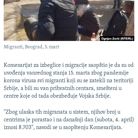
ISPRIČAJ MI
DNEVNO@RSE
SPECIJALI RSE
VIŠE OD NASLOVA
PRATITE NAS
Migranti, Beograd, 5. mart
GENOCID U SREBRENICI
POPLAVE I KLIZIŠTA U BIH 2024.
Komesarijat za izbeglice i migracije saopštio je da su od
TV LIBERTY
uvođenja vanrednog stanja 15. marta zbog pandemije
Sve RFE/RL stranice
korona virusa svi migranti koji su se zatekli na teritoriji
POST SCRIPTUM
Srbije, a bili su van prihvatnih centara, smešteni u
MOJA EVROPA
centre koje od tada obezbeđuje Vojska Srbije.
TRI DECENIJE OD RATA U BIH
"Zbog ulaska tih migranata u sistem, njihov broj u
SVE KARTE DEJTONA
centrima je porastao i na današnji dan (subota, 4. april)
iznosi 8.703", navodi se u saopštenju Komesarijata.
NASTANAK I RASPAD JUGOSLAVIJE