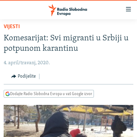
Dostupni
linkovi
Pređite
VIJESTI
na
VIJESTI
Komesarijat: Svi migranti u Srbiji u
glavni
BOSNA I HERCEGOVINA
sadržaj
potpunom karantinu
SRBIJA
Pređite
na
4. april/travanj, 2020.
KOSOVO
glavnu
CRNA GORA
Podijelite
navigaciju
Pređite
VIZUELNO
na
Dodajte Radio Slobodna Evropa u vaš Google izvor
PODCASTI
VIDEO
pretragu
RAT U UKRAJINI
FOTOGALERIJE
KINA NA BALKANU
INFOGRAFIKE
RSE PRIČE IZ SVIJETA