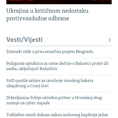
Ukrajina u kritičnom nedostaku
protivvazdušne odbrane
Vesti/Vijesti
Zelenski stiže u prvu zvaničnu posjetu Beogradu
Podignuta optužnica za ratne zločine u Đakovici protiv 20
osoba, uključujući Radoičića
SAD uputile zahtev za izručenje iranskog hakera
uhapšenog u Crnoj Gori
Državljaninu Srbije određen pritvor u Hrvatskoj zbog
sumnje na cyber napade
Tužilaštvo izvodi dokaze nakon nedavnog hapšenja jedne