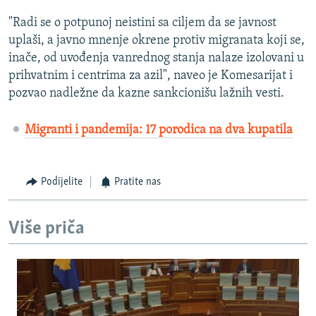
"Radi se o potpunoj neistini sa ciljem da se javnost
uplaši, a javno mnenje okrene protiv migranata koji se,
inače, od uvođenja vanrednog stanja nalaze izolovani u
prihvatnim i centrima za azil", naveo je Komesarijat i
pozvao nadležne da kazne sankcionišu lažnih vesti.
Migranti i pandemija: 17 porodica na dva kupatila
Podijelite
Pratite nas
Više priča