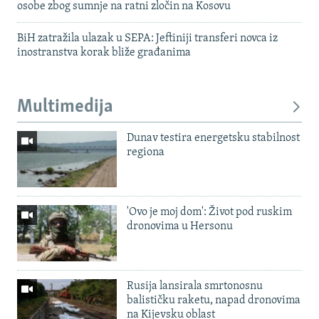
osobe zbog sumnje na ratni zločin na Kosovu
BiH zatražila ulazak u SEPA: Jeftiniji transferi novca iz
inostranstva korak bliže građanima
Multimedija
Dunav testira energetsku stabilnost
regiona
'Ovo je moj dom': Život pod ruskim
dronovima u Hersonu
Rusija lansirala smrtonosnu
balističku raketu, napad dronovima
na Kijevsku oblast