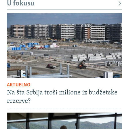
U fokusu
AKTUELNO
Na šta Srbija troši milione iz budžetske
rezerve?