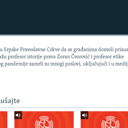
u Srpske Pravoslavne Crkve da se građanima dozvoli prisus
žu profesor istorije prava Zoran Čvorović i profesor etike
g pandemije zamrli su mnogi poslovi, uključujući i u medi
lušajte