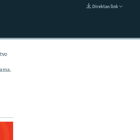
Direktan link
EMBED
tvo
jama.