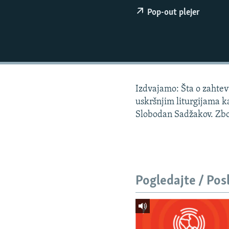
ISPRIČAJ MI
Pop-out plejer
DNEVNO@RSE
SPECIJALI RSE
VIŠE OD NASLOVA
GENOCID U SREBRENICI
Izdvajamo: Šta o zahtev
POPLAVE I KLIZIŠTA U BIH 2024.
uskršnjim liturgijama ka
TV LIBERTY
Slobodan Sadžakov. Zbo
POST SCRIPTUM
MOJA EVROPA
TRI DECENIJE OD RATA U BIH
Pogledajte / Pos
SVE KARTE DEJTONA
NASTANAK I RASPAD JUGOSLAVIJE