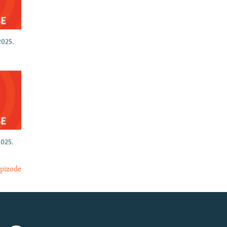
025.
025.
epizode