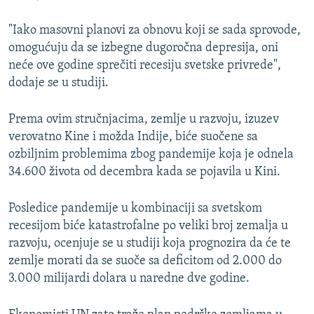
"Iako masovni planovi za obnovu koji se sada sprovode,
omogućuju da se izbegne dugoročna depresija, oni
neće ove godine sprečiti recesiju svetske privrede",
dodaje se u studiji.
Prema ovim stručnjacima, zemlje u razvoju, izuzev
verovatno Kine i možda Indije, biće suočene sa
ozbiljnim problemima zbog pandemije koja je odnela
34.600 života od decembra kada se pojavila u Kini.
Posledice pandemije u kombinaciji sa svetskom
recesijom biće katastrofalne po veliki broj zemalja u
razvoju, ocenjuje se u studiji koja prognozira da će te
zemlje morati da se suoče sa deficitom od 2.000 do
3.000 milijardi dolara u naredne dve godine.