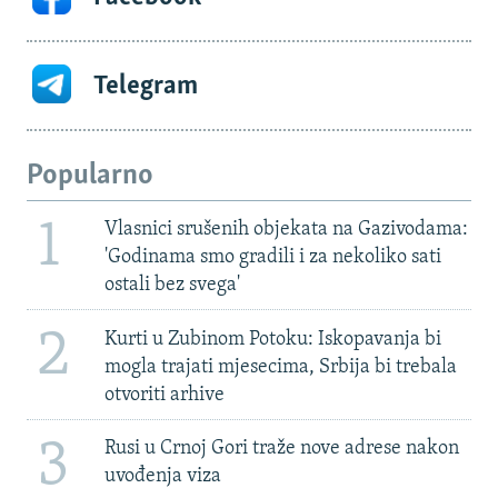
Telegram
Popularno
1
Vlasnici srušenih objekata na Gazivodama:
'Godinama smo gradili i za nekoliko sati
ostali bez svega'
2
Kurti u Zubinom Potoku: Iskopavanja bi
mogla trajati mjesecima, Srbija bi trebala
otvoriti arhive
3
Rusi u Crnoj Gori traže nove adrese nakon
uvođenja viza