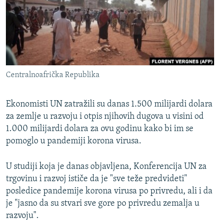
ISPRIČAJ MI
DNEVNO@RSE
SPECIJALI RSE
VIŠE OD NASLOVA
PRATITE NAS
Centralnoafrička Republika
GENOCID U SREBRENICI
POPLAVE I KLIZIŠTA U BIH 2024.
Ekonomisti UN zatražili su danas 1.500 milijardi dolara
TV LIBERTY
za zemlje u razvoju i otpis njihovih dugova u visini od
Sve RFE/RL stranice
1.000 milijardi dolara za ovu godinu kako bi im se
POST SCRIPTUM
pomoglo u pandemiji korona virusa.
MOJA EVROPA
U studiji koja je danas objavljena, Konferencija UN za
TRI DECENIJE OD RATA U BIH
trgovinu i razvoj ističe da je "sve teže predvideti"
SVE KARTE DEJTONA
posledice pandemije korona virusa po privredu, ali i da
je "jasno da su stvari sve gore po privredu zemalja u
NASTANAK I RASPAD JUGOSLAVIJE
razvoju".