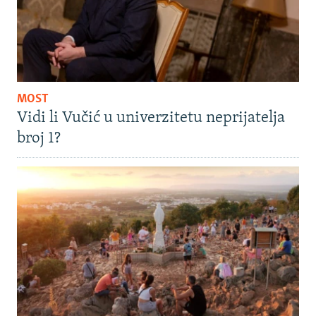
MOST
Vidi li Vučić u univerzitetu neprijatelja
broj 1?