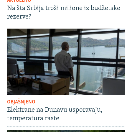
AKTUELNO
Na šta Srbija troši milione iz budžetske
rezerve?
OBJAŠNJENO
Elektrane na Dunavu usporavaju,
temperatura raste