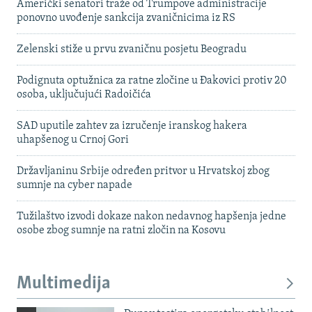
Američki senatori traže od Trumpove administracije
ponovno uvođenje sankcija zvaničnicima iz RS
Zelenski stiže u prvu zvaničnu posjetu Beogradu
Podignuta optužnica za ratne zločine u Đakovici protiv 20
osoba, uključujući Radoičića
SAD uputile zahtev za izručenje iranskog hakera
uhapšenog u Crnoj Gori
Državljaninu Srbije određen pritvor u Hrvatskoj zbog
sumnje na cyber napade
Tužilaštvo izvodi dokaze nakon nedavnog hapšenja jedne
osobe zbog sumnje na ratni zločin na Kosovu
Multimedija