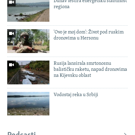
Dunav testira energetsku stabilnost
regiona
'Ovo je moj dom': Život pod ruskim
dronovima u Hersonu
Rusija lansirala smrtonosnu
balističku raketu, napad dronovima
na Kijevsku oblast
Vodostaj reka u Srbiji