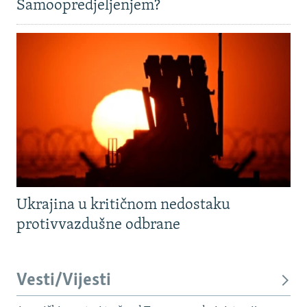
Samoopredjeljenjem?
Ukrajina u kritičnom nedostaku
protivvazdušne odbrane
Vesti/Vijesti