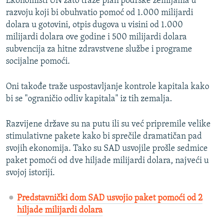
Ekonomisti UN zato traže plan podrške zemljama u
razvoju koji bi obuhvatio pomoć od 1.000 milijardi
dolara u gotovini, otpis dugova u visini od 1.000
milijardi dolara ove godine i 500 milijardi dolara
subvencija za hitne zdravstvene službe i programe
socijalne pomoći.
Oni takođe traže uspostavljanje kontrole kapitala kako
bi se "ograničio odliv kapitala" iz tih zemalja.
Razvijene države su na putu ili su već pripremile velike
stimulativne pakete kako bi sprečile dramatičan pad
svojih ekonomija. Tako su SAD usvojile prošle sedmice
paket pomoći od dve hiljade milijardi dolara, najveći u
svojoj istoriji.
Predstavnički dom SAD usvojio paket pomoći od 2
hiljade milijardi dolara