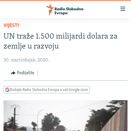
Dostupni
linkovi
Pređite
VIJESTI
na
VIJESTI
UN traže 1.500 milijardi dolara za
glavni
BOSNA I HERCEGOVINA
sadržaj
zemlje u razvoju
SRBIJA
Pređite
na
30. mart/ožujak, 2020.
KOSOVO
glavnu
CRNA GORA
Podijelite
navigaciju
Pređite
VIZUELNO
na
Dodajte Radio Slobodna Evropa u vaš Google izvor
PODCASTI
VIDEO
pretragu
RAT U UKRAJINI
FOTOGALERIJE
KINA NA BALKANU
INFOGRAFIKE
RSE PRIČE IZ SVIJETA