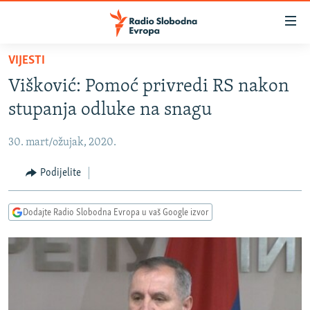
Dostupni
linkovi
Pređite
VIJESTI
na
VIJESTI
Višković: Pomoć privredi RS nakon
glavni
BOSNA I HERCEGOVINA
sadržaj
stupanja odluke na snagu
SRBIJA
Pređite
na
30. mart/ožujak, 2020.
KOSOVO
glavnu
CRNA GORA
Podijelite
navigaciju
Pređite
VIZUELNO
na
Dodajte Radio Slobodna Evropa u vaš Google izvor
PODCASTI
VIDEO
pretragu
RAT U UKRAJINI
FOTOGALERIJE
KINA NA BALKANU
INFOGRAFIKE
RSE PRIČE IZ SVIJETA