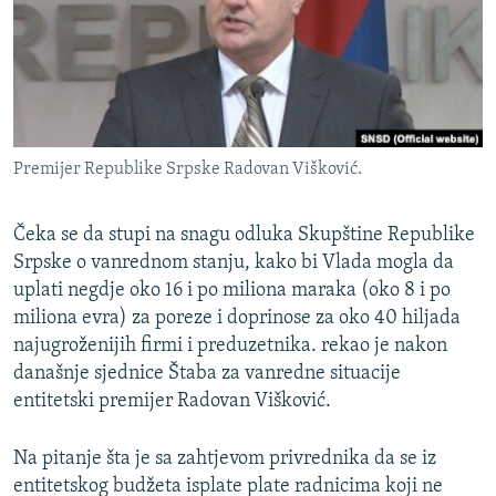
ISPRIČAJ MI
DNEVNO@RSE
SPECIJALI RSE
VIŠE OD NASLOVA
PRATITE NAS
Premijer Republike Srpske Radovan Višković.
GENOCID U SREBRENICI
POPLAVE I KLIZIŠTA U BIH 2024.
Čeka se da stupi na snagu odluka Skupštine Republike
TV LIBERTY
Srpske o vanrednom stanju, kako bi Vlada mogla da
Sve RFE/RL stranice
uplati negdje oko 16 i po miliona maraka (oko 8 i po
POST SCRIPTUM
miliona evra) za poreze i doprinose za oko 40 hiljada
MOJA EVROPA
najugroženijih firmi i preduzetnika. rekao je nakon
današnje sjednice Štaba za vanredne situacije
TRI DECENIJE OD RATA U BIH
entitetski premijer Radovan Višković.
SVE KARTE DEJTONA
Na pitanje šta je sa zahtjevom privrednika da se iz
NASTANAK I RASPAD JUGOSLAVIJE
entitetskog budžeta isplate plate radnicima koji ne