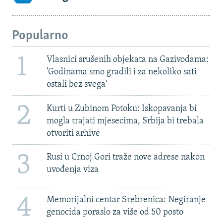
Popularno
1
Vlasnici srušenih objekata na Gazivodama:
'Godinama smo gradili i za nekoliko sati
ostali bez svega'
2
Kurti u Zubinom Potoku: Iskopavanja bi
mogla trajati mjesecima, Srbija bi trebala
otvoriti arhive
3
Rusi u Crnoj Gori traže nove adrese nakon
uvođenja viza
4
Memorijalni centar Srebrenica: Negiranje
genocida poraslo za više od 50 posto