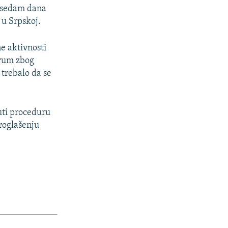
o sedam dana
 u Srpskoj.
e aktivnosti
orum zbog
 trebalo da se
uti proceduru
roglašenju