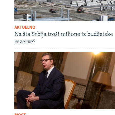
AKTUELNO
Na šta Srbija troši milione iz budžetske
rezerve?