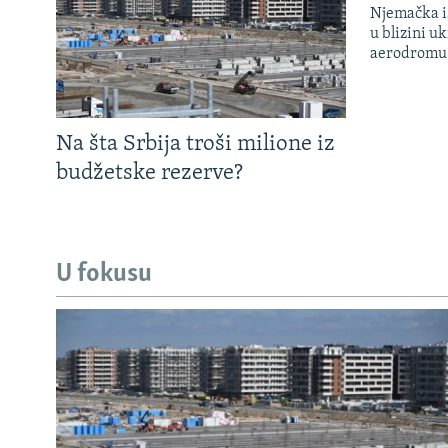
Njemačka is
u blizini u
aerodromu
Na šta Srbija troši milione iz
budžetske rezerve?
U fokusu