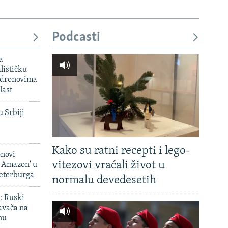
Podcasti
a
lističku
 dronovima
last
u Srbiji
Kako su ratni recepti i lego-
onovi
vitezovi vraćali život u
i Amazon' u
Peterburga
normalu devedesetih
': Ruski
avača na
nu