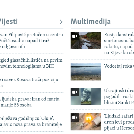
ijesti
Multimedija
evan Filipović pretučen u centru
Rusija lansiral
učić osudio napad i traži
smrtonosnu ba
e odgovornih
raketu, napad
na Kijevsku ob
zgled glasačkih listića na prvim
 novim tehnologijama u BiH
Vodostaj reka 
 savez Kosova traži poziciju
ka
Ukrajinski dr
pogodili 'rusk
 ljudska prava: Iran od marta
blizini Sankt 
jmanje 56 osoba
'Ljudski safari
ilježava godišnjicu 'Oluje',
dron lovi prod
ajavio nova prava za branitelje
pijaci u Herso