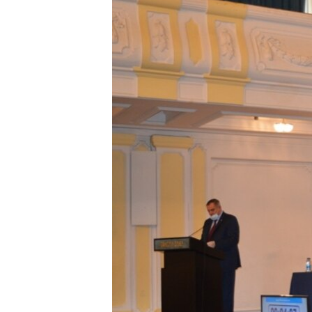
ISPRIČAJ MI
DNEVNO@RSE
SPECIJALI RSE
VIŠE OD NASLOVA
GENOCID U SREBRENICI
POPLAVE I KLIZIŠTA U BIH 2024.
TV LIBERTY
POST SCRIPTUM
MOJA EVROPA
TRI DECENIJE OD RATA U BIH
SVE KARTE DEJTONA
NASTANAK I RASPAD JUGOSLAVIJE