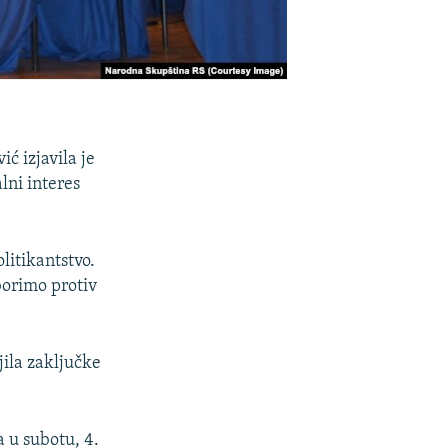
ć izjavila je
lni interes
litikantstvo.
borimo protiv
jila zaključke
 u subotu, 4.