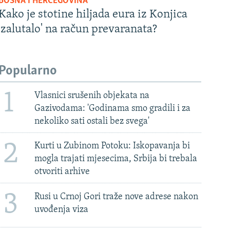
BOSNA I HERCEGOVINA
Kako je stotine hiljada eura iz Konjica
'zalutalo' na račun prevaranata?
Popularno
1
Vlasnici srušenih objekata na
Gazivodama: 'Godinama smo gradili i za
nekoliko sati ostali bez svega'
2
Kurti u Zubinom Potoku: Iskopavanja bi
mogla trajati mjesecima, Srbija bi trebala
otvoriti arhive
3
Rusi u Crnoj Gori traže nove adrese nakon
uvođenja viza