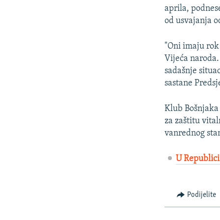
aprila, podnes
od usvajanja o
"Oni imaju rok
Vijeća naroda.
sadašnje situac
sastane Predsj
Klub Bošnjaka 
za zaštitu vit
vanrednog stan
U Republici
Podijelite