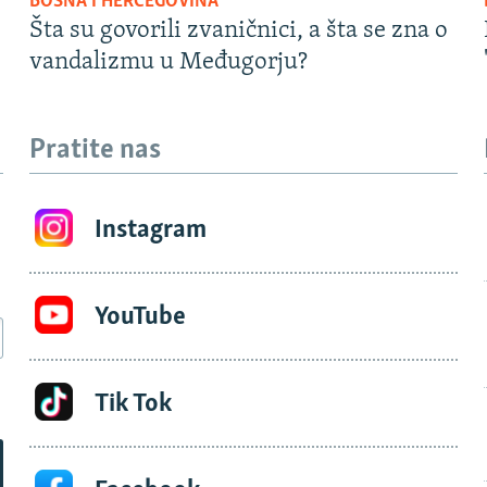
BOSNA I HERCEGOVINA
Šta su govorili zvaničnici, a šta se zna o
vandalizmu u Međugorju?
Pratite nas
Instagram
YouTube
Tik Tok