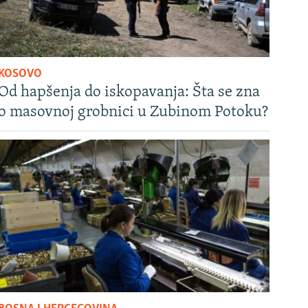
KOSOVO
Od hapšenja do iskopavanja: Šta se zna
o masovnoj grobnici u Zubinom Potoku?