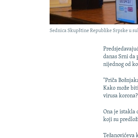
Sednica Skupštine Republike Srpske u su
Predsjedavajuć
danas Srni da 
nijednog od ko
"Priča Bošnjak
Kako može biti
virusa korona?
Ona je istakla 
koji su predloži
Tešanovićeva k