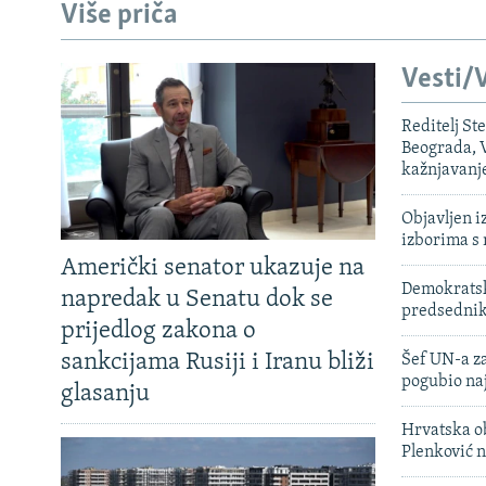
Više priča
Vesti/V
Reditelj St
Beograda, V
kažnjavanj
Objavljen i
izborima s
Američki senator ukazuje na
Demokratski
napredak u Senatu dok se
predsedni
prijedlog zakona o
sankcijama Rusiji i Iranu bliži
Šef UN-a za
pogubio na
glasanju
Hrvatska ob
Plenković n