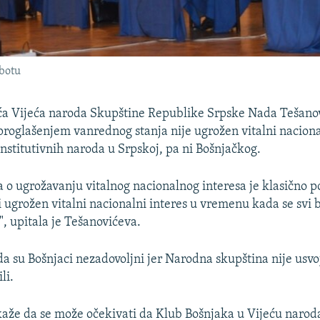
botu
a Vijeća naroda Skupštine Republike Srpske Nada Tešanovi
proglašenjem vanrednog stanja nije ugrožen vitalni naciona
nstitutivnih naroda u Srpskoj, pa ni Bošnjačkog.
a o ugrožavanju vitalnog nacionalnog interesa je klasično po
 ugrožen vitalni nacionalni interes u vremenu kada se svi 
", upitala je Tešanovićeva.
da su Bošnjaci nezadovoljni jer Narodna skupština nije usvo
li.
aže da se može očekivati da Klub Bošnjaka u Vijeću naroda