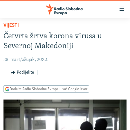
Dostupni
linkovi
Pređite
VIJESTI
na
VIJESTI
Četvrta žrtva korona virusa u
glavni
BOSNA I HERCEGOVINA
sadržaj
Severnoj Makedoniji
SRBIJA
Pređite
na
28. mart/ožujak, 2020.
KOSOVO
glavnu
CRNA GORA
Podijelite
navigaciju
Pređite
VIZUELNO
na
Dodajte Radio Slobodna Evropa u vaš Google izvor
PODCASTI
VIDEO
pretragu
RAT U UKRAJINI
FOTOGALERIJE
KINA NA BALKANU
INFOGRAFIKE
RSE PRIČE IZ SVIJETA