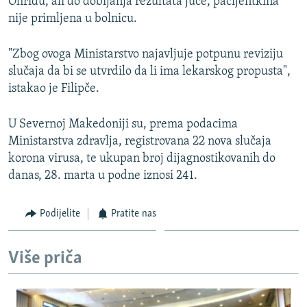
Ohridu, ali do dobijanja rezultata juče, pacijentkina
1080p
nije primljena u bolnicu.
"Zbog ovoga Ministarstvo najavljuje potpunu reviziju
slučaja da bi se utvrdilo da li ima lekarskog propusta",
istakao je Filipče.
U Severnoj Makedoniji su, prema podacima
Ministarstva zdravlja, registrovana 22 nova slučaja
korona virusa, te ukupan broj dijagnostikovanih do
danas, 28. marta u podne iznosi 241.
Podijelite
Pratite nas
Više priča