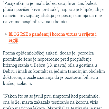
"Pacijentkinja je imala bolest srca, hroničnu bolest
pluća i povišen krvni pritisak", napisao je Filipče, ali je
najavio i reviziju tog slučaja jer postoji sumnja da nije
na vreme hospitalizovana u bolnicu.
BLOG RSE o pandemiji korona virusa u svijetu i
regiji
Prema epidemiološkoj anketi, dodao je, porodica
preminule žene je neposredno pred proglašenje
kriznog stanja u Debru (13. marta) bila u gostima u
Debru i imali su kontakt sa jednim tamošnjim obolelim
doktorom, a posle saznanja da je pozitovan bili su u
kućnoj izolaciji.
"Nakon što su se javili prvi simptomi kod preminule,
ona je 24. marta zakazala testiranje na korona viris
preko matičnog lekara. Marerijal za testiranje je uzet