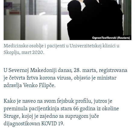
ISPRIČAJ MI
DNEVNO@RSE
SPECIJALI RSE
VIŠE OD NASLOVA
PRATITE NAS
Medicinsko osoblje i pacijenti u Univerzitetskoj klinici u
GENOCID U SREBRENICI
Skoplju, mart 2020.
POPLAVE I KLIZIŠTA U BIH 2024.
U Severnoj Makedoniji danas, 28. marta, registrovana
TV LIBERTY
Sve RFE/RL stranice
je četvrta žrtva korona virusa, objavio je ministar
POST SCRIPTUM
zdravlja Venko Filipče.
MOJA EVROPA
Kako je naveo na svom fejsbuk profilu, jutros je
TRI DECENIJE OD RATA U BIH
preminula pacijentkinja stara 66 godina iz okoline
SVE KARTE DEJTONA
Struge, kojoj je zajedno sa suprugom juče
dijagnostikovan KOVID 19.
NASTANAK I RASPAD JUGOSLAVIJE