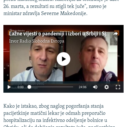
26. marta, a rezultati su stigli tek juče", naveo je
ministar zdravlja Severne Makedonije.
Lažne vijesti o pandemiji i izbori u Srbiji i Sjevernoj Makedoniji
Izvor
Radio Slobodna Evropa
No media source currently available
Auto
0:00
24:06
270p
Kako je istakao, zbog naglog pogoršanja stanja
360p
pacijetkinje matični lekar je odmah preporučio
Auto
270p
360p
404p
404p
hospitalizaciju na infektivno odeljenje bolnice u
1080p