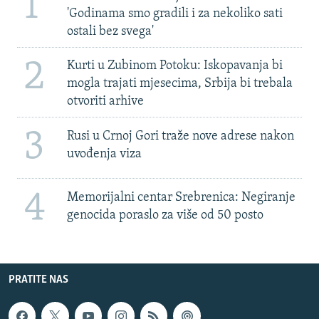
1
'Godinama smo gradili i za nekoliko sati
ostali bez svega'
2
Kurti u Zubinom Potoku: Iskopavanja bi
mogla trajati mjesecima, Srbija bi trebala
otvoriti arhive
3
Rusi u Crnoj Gori traže nove adrese nakon
uvođenja viza
4
Memorijalni centar Srebrenica: Negiranje
genocida poraslo za više od 50 posto
PRATITE NAS