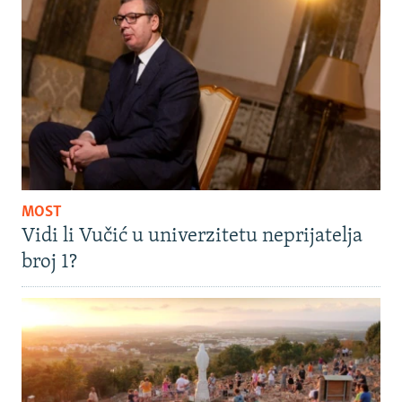
MOST
Vidi li Vučić u univerzitetu neprijatelja
broj 1?