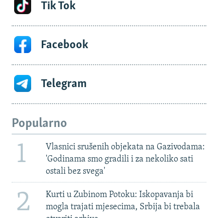
Tik Tok
Facebook
Telegram
Popularno
1
Vlasnici srušenih objekata na Gazivodama:
'Godinama smo gradili i za nekoliko sati
ostali bez svega'
2
Kurti u Zubinom Potoku: Iskopavanja bi
mogla trajati mjesecima, Srbija bi trebala