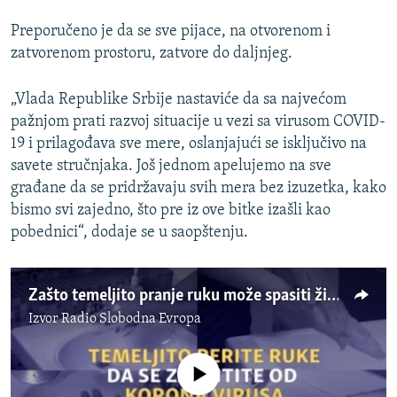
Preporučeno je da se sve pijace, na otvorenom i
zatvorenom prostoru, zatvore do daljnjeg.
„Vlada Republike Srbije nastaviće da sa najvećom
pažnjom prati razvoj situacije u vezi sa virusom COVID-
19 i prilagođava sve mere, oslanjajući se isključivo na
savete stručnjaka. Još jednom apelujemo na sve
građane da se pridržavaju svih mera bez izuzetka, kako
bismo svi zajedno, što pre iz ove bitke izašli kao
pobednici“, dodaje se u saopštenju.
Zašto temeljito pranje ruku može spasiti život
Izvor
Radio Slobodna Evropa
No media source currently available