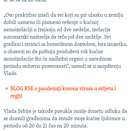
se sa 14 na 28 dana.
„Ovo praktično znači da svi koji su pri ulasku u zemlju
dobili usmeno ili pismeno rešenje o kućnoj
samoizolaciji u trajanju od dve nedelje, izolacija
automatski nastavlja da teče još dve nedelje. Svi
građani i stranci sa boravišnom dozvolom, bez izuzetka,
u obavezi su da poštuju produženi rok kućne
samoizolacije što će nadležni organi u narednom
periodu redovno proveravati“, navodi se u saopštenju
Vlade.
BLOG RSE o pandemiji korona virusa u svijetu i
regiji
Vlada Srbije je takođe povukla ranije donetu odluku da
se dozvoli građanima da izvode svoje kućne ljubimce u
periodu od 20 do 21 čas na 20 minuta.