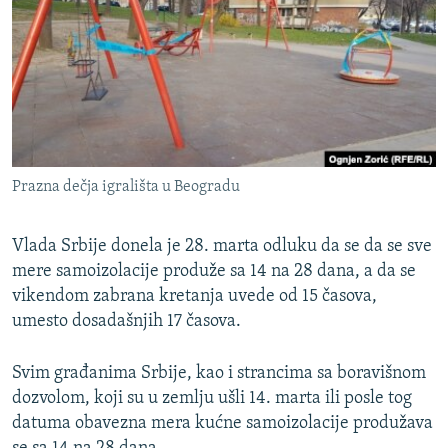
ISPRIČAJ MI
DNEVNO@RSE
SPECIJALI RSE
VIŠE OD NASLOVA
PRATITE NAS
GENOCID U SREBRENICI
Prazna dečja igrališta u Beogradu
POPLAVE I KLIZIŠTA U BIH 2024.
TV LIBERTY
Sve RFE/RL stranice
Vlada Srbije donela je 28. marta odluku da se da se sve
mere samoizolacije produže sa 14 na 28 dana, a da se
POST SCRIPTUM
vikendom zabrana kretanja uvede od 15 časova,
MOJA EVROPA
umesto dosadašnjih 17 časova.
TRI DECENIJE OD RATA U BIH
Svim građanima Srbije, kao i strancima sa boravišnom
SVE KARTE DEJTONA
dozvolom, koji su u zemlju ušli 14. marta ili posle tog
NASTANAK I RASPAD JUGOSLAVIJE
datuma obavezna mera kućne samoizolacije produžava