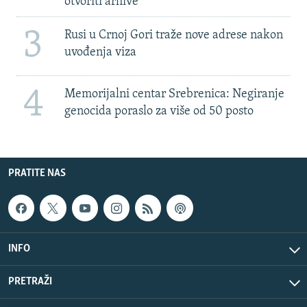
otvoriti arhive
3
Rusi u Crnoj Gori traže nove adrese nakon
uvođenja viza
4
Memorijalni centar Srebrenica: Negiranje
genocida poraslo za više od 50 posto
PRATITE NAS
INFO
PRETRAŽI