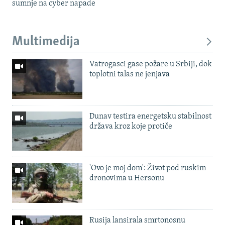
sumnje na cyber napade
Multimedija
Vatrogasci gase požare u Srbiji, dok
toplotni talas ne jenjava
Dunav testira energetsku stabilnost
država kroz koje protiče
'Ovo je moj dom': Život pod ruskim
dronovima u Hersonu
Rusija lansirala smrtonosnu