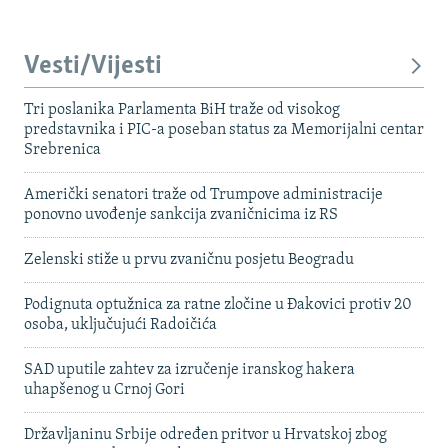
Vesti/Vijesti
Tri poslanika Parlamenta BiH traže od visokog
predstavnika i PIC-a poseban status za Memorijalni centar
Srebrenica
Američki senatori traže od Trumpove administracije
ponovno uvođenje sankcija zvaničnicima iz RS
Zelenski stiže u prvu zvaničnu posjetu Beogradu
Podignuta optužnica za ratne zločine u Đakovici protiv 20
osoba, uključujući Radoičića
SAD uputile zahtev za izručenje iranskog hakera
uhapšenog u Crnoj Gori
Državljaninu Srbije određen pritvor u Hrvatskoj zbog