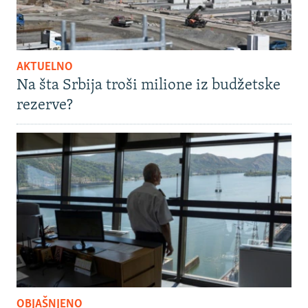
AKTUELNO
Na šta Srbija troši milione iz budžetske
rezerve?
OBJAŠNJENO