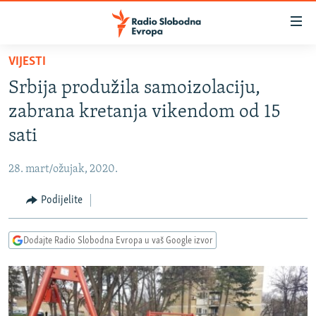
Dostupni
linkovi
Pređite
VIJESTI
na
VIJESTI
Srbija produžila samoizolaciju,
glavni
BOSNA I HERCEGOVINA
sadržaj
zabrana kretanja vikendom od 15
SRBIJA
Pređite
sati
na
KOSOVO
glavnu
28. mart/ožujak, 2020.
CRNA GORA
navigaciju
Pređite
Podijelite
VIZUELNO
na
PODCASTI
VIDEO
pretragu
Dodajte Radio Slobodna Evropa u vaš Google izvor
RAT U UKRAJINI
FOTOGALERIJE
KINA NA BALKANU
INFOGRAFIKE
RSE PRIČE IZ SVIJETA