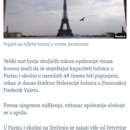
ISPRIČAJ MI
DNEVNO@RSE
SPECIJALI RSE
VIŠE OD NASLOVA
PRATITE NAS
Pogled na Ajfelov toranj u vreme pandemije
GENOCID U SREBRENICI
POPLAVE I KLIZIŠTA U BIH 2024.
Veliki rast broja oboljelih tokom epidemije virusa
TV LIBERTY
korona znači da će smještajni kapaciteti bolnica u
Sve RFE/RL stranice
Parizu i okolini u narednih 48 časova biti popunjeni,
POST SCRIPTUM
rekao je danas direktor Federacije bolnica u Francuskoj
MOJA EVROPA
Frederik Valeto.
TRI DECENIJE OD RATA U BIH
Prema njegovom mišljenju, vrhunac epidemije očekuje
SVE KARTE DEJTONA
se u aprilu.
NASTANAK I RASPAD JUGOSLAVIJE
U Parizu i okolini na liječenju se nalazi više od četvrtine