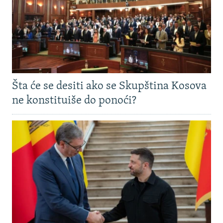
Šta će se desiti ako se Skupština Kosova
ne konstituiše do ponoći?