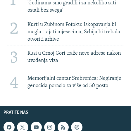
1
'Godinama smo gradili i za nekoliko sati
ostali bez svega'
2
Kurti u Zubinom Potoku: Iskopavanja bi
mogla trajati mjesecima, Srbija bi trebala
otvoriti arhive
3
Rusi u Crnoj Gori traže nove adrese nakon
uvođenja viza
4
Memorijalni centar Srebrenica: Negiranje
genocida poraslo za više od 50 posto
PRATITE NAS