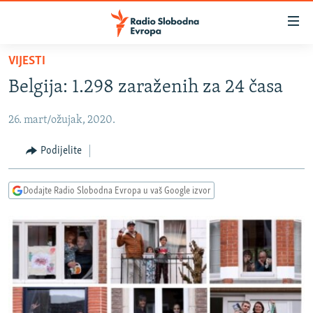
Dostupni
linkovi
Pređite
VIJESTI
na
VIJESTI
Belgija: 1.298 zaraženih za 24 časa
glavni
BOSNA I HERCEGOVINA
sadržaj
26. mart/ožujak, 2020.
SRBIJA
Pređite
na
KOSOVO
Podijelite
glavnu
CRNA GORA
navigaciju
Dodajte Radio Slobodna Evropa u vaš Google izvor
Pređite
VIZUELNO
na
PODCASTI
VIDEO
pretragu
RAT U UKRAJINI
FOTOGALERIJE
KINA NA BALKANU
INFOGRAFIKE
RSE PRIČE IZ SVIJETA