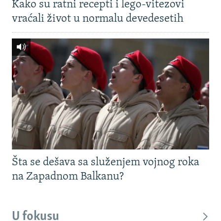
Kako su ratni recepti i lego-vitezovi
vraćali život u normalu devedesetih
Šta se dešava sa služenjem vojnog roka
na Zapadnom Balkanu?
U fokusu