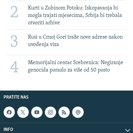
2
Kurti u Zubinom Potoku: Iskopavanja bi
mogla trajati mjesecima, Srbija bi trebala
otvoriti arhive
3
Rusi u Crnoj Gori traže nove adrese nakon
uvođenja viza
4
Memorijalni centar Srebrenica: Negiranje
genocida poraslo za više od 50 posto
PRATITE NAS
INFO