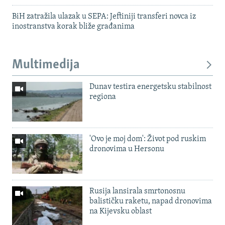
BiH zatražila ulazak u SEPA: Jeftiniji transferi novca iz
inostranstva korak bliže građanima
Multimedija
Dunav testira energetsku stabilnost
regiona
'Ovo je moj dom': Život pod ruskim
dronovima u Hersonu
Rusija lansirala smrtonosnu
balističku raketu, napad dronovima
na Kijevsku oblast