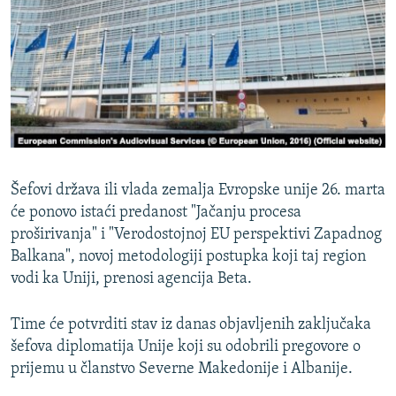
ISPRIČAJ MI
DNEVNO@RSE
SPECIJALI RSE
VIŠE OD NASLOVA
PRATITE NAS
GENOCID U SREBRENICI
POPLAVE I KLIZIŠTA U BIH 2024.
Šefovi država ili vlada zemalja Evropske unije 26. marta
TV LIBERTY
Sve RFE/RL stranice
će ponovo istaći predanost "Jačanju procesa
proširivanja" i "Verodostojnoj EU perspektivi Zapadnog
POST SCRIPTUM
Balkana", novoj metodologiji postupka koji taj region
MOJA EVROPA
vodi ka Uniji, prenosi agencija Beta.
TRI DECENIJE OD RATA U BIH
Time će potvrditi stav iz danas objavljenih zaključaka
SVE KARTE DEJTONA
šefova diplomatija Unije koji su odobrili pregovore o
NASTANAK I RASPAD JUGOSLAVIJE
prijemu u članstvo Severne Makedonije i Albanije.