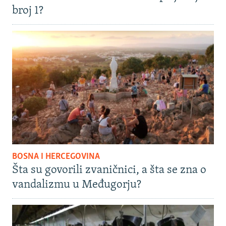
broj 1?
BOSNA I HERCEGOVINA
Šta su govorili zvaničnici, a šta se zna o
vandalizmu u Međugorju?