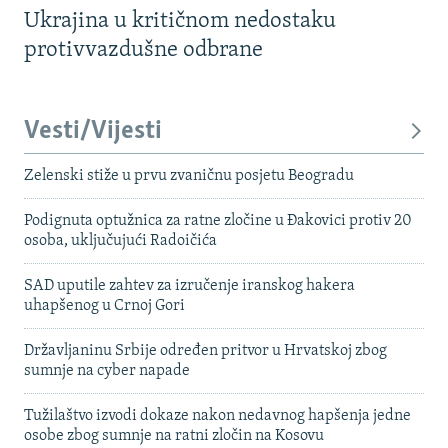
Ukrajina u kritičnom nedostaku
protivvazdušne odbrane
Vesti/Vijesti
Zelenski stiže u prvu zvaničnu posjetu Beogradu
Podignuta optužnica za ratne zločine u Đakovici protiv 20
osoba, uključujući Radoičića
SAD uputile zahtev za izručenje iranskog hakera
uhapšenog u Crnoj Gori
Državljaninu Srbije određen pritvor u Hrvatskoj zbog
sumnje na cyber napade
Tužilaštvo izvodi dokaze nakon nedavnog hapšenja jedne
osobe zbog sumnje na ratni zločin na Kosovu