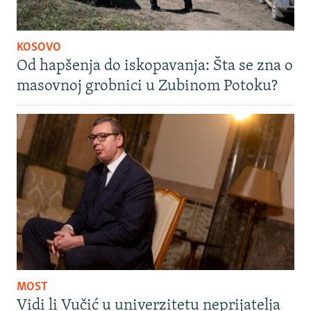
KOSOVO
Od hapšenja do iskopavanja: Šta se zna o
masovnoj grobnici u Zubinom Potoku?
MOST
Vidi li Vučić u univerzitetu neprijatelja