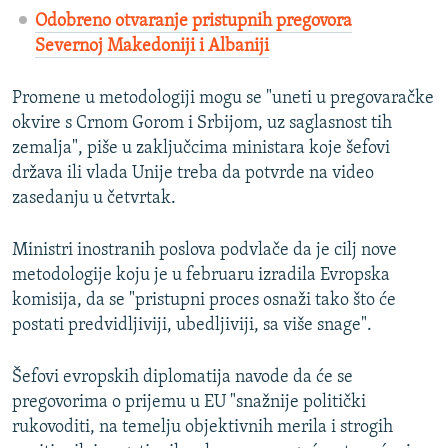
Odobreno otvaranje pristupnih pregovora
Severnoj Makedoniji i Albaniji
Promene u metodologiji mogu se "uneti u pregovaračke
okvire s Crnom Gorom i Srbijom, uz saglasnost tih
zemalja", piše u zaključcima ministara koje šefovi
država ili vlada Unije treba da potvrde na video
zasedanju u četvrtak.
Ministri inostranih poslova podvlače da je cilj nove
metodologije koju je u februaru izradila Evropska
komisija, da se "pristupni proces osnaži tako što će
postati predvidljiviji, ubedljiviji, sa više snage".
Šefovi evropskih diplomatija navode da će se
pregovorima o prijemu u EU "snažnije politički
rukovoditi, na temelju objektivnih merila i strogih