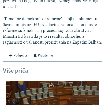
pozitivnih i negativnih uslova, uz mogućnost vraćanja
unazad".
"Temeljne demokratske reforme", stoji u dokumentu
Saveta ministara EU, "vladavina zakona i ekonomske
reforme su ključni cilj procesa koji vodi članstvu".
Ministri EU kažu da je to i rezultat obnovljene
saglasnosti o valjanosti proširivanja na Zapadni Balkan.
Podijelite
Pratite nas
Više priča