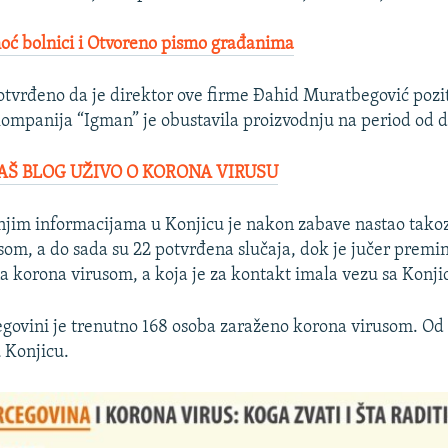
oć bolnici i Otvoreno pismo građanima
otvrđeno da je direktor ove firme Đahid Muratbegović pozi
kompanija “Igman” je obustavila proizvodnju na period od d
AŠ BLOG UŽIVO O KORONA VIRUSU
jim informacijama u Konjicu je nakon zabave nastao takoz
som, a do sada su 22 potvrđena slučaja, dok je jučer premi
a korona virusom, a koja je za kontakt imala vezu sa Konj
egovini je trenutno 168 osoba zaraženo korona virusom. Od 
 Konjicu.