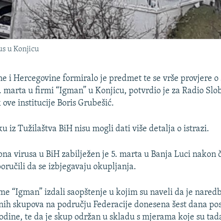
us u Konjicu
ne i Hercegovine formiralo je predmet te se vrše provjere o 
. marta u firmi “Igman” u Konjicu, potvrdio je za Radio Sl
ove institucije Boris Grubešić.
 iz Tužilaštva BiH nisu mogli dati više detalja o istrazi.
rona virusa u BiH zabilježen je 5. marta u Banja Luci nakon 
oručili da se izbjegavaju okupljanja.
rme “Igman” izdali saopštenje u kojim su naveli da je nared
nih skupova na području Federacije donesena šest dana pos
godine, te da je skup održan u skladu s mjerama koje su tada