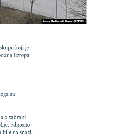
skupu koji je
obodna Evropa
čega su
ba o zabrani
lije, odnosno
 bile na snazi.