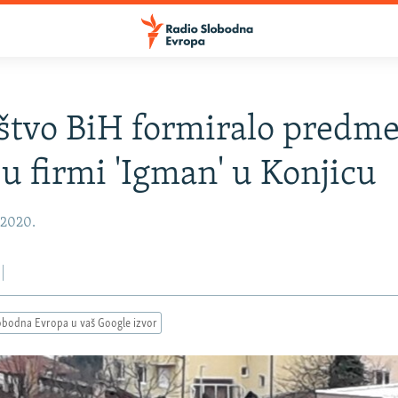
štvo BiH formiralo predme
u firmi 'Igman' u Konjicu
 2020.
obodna Evropa u vaš Google izvor