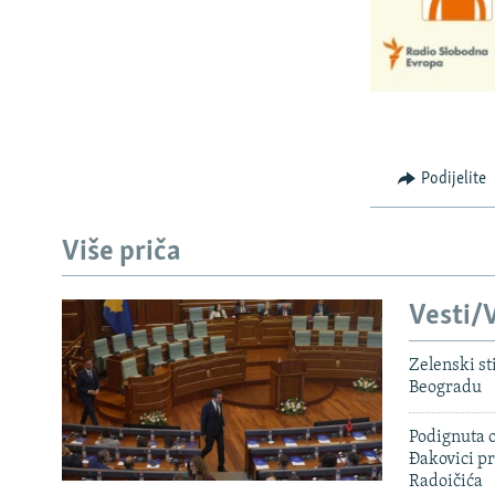
Podijelite
Više priča
Vesti/V
Zelenski st
Beogradu
Podignuta o
Đakovici pr
Radoičića