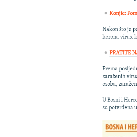
Konjic: Pom
Nakon što je p
korona virus, 
PRATITE N
Prema posljedn
zaraženih viru
osoba, zaražen
U Bosni i Herc
su potvrđena u