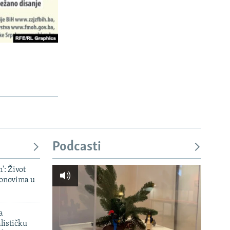
Podcasti
': Život
onovima u
a
lističku