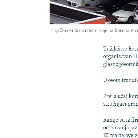
Trijažni centar za testiranje na korona vir
Tužilaštvo Bos
organizovan 11
glasnogovornik 
U ovom trenutku
Prvi slučaj ko
stručnjaci prep
Ranije su iz fi
održavanja jav
17. marta ove 