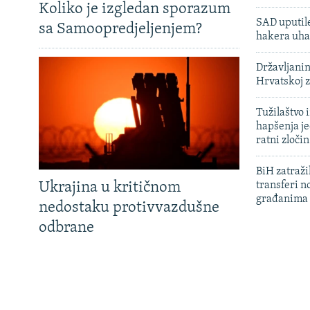
Koliko je izgledan sporazum
SAD uputile
sa Samoopredjeljenjem?
hakera uha
Državljanin
Hrvatskoj 
Tužilaštvo
hapšenja j
ratni zloči
BiH zatražil
Ukrajina u kritičnom
transferi n
građanima
nedostaku protivvazdušne
odbrane