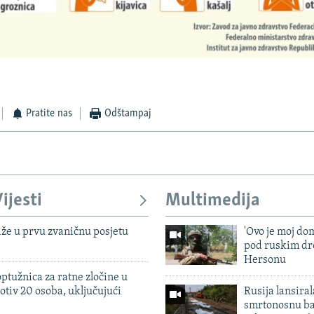
Pratite nas
Odštampaj
ijesti
Multimedija
iže u prvu zvaničnu posjetu
'Ovo je moj dom
pod ruskim dr
Hersonu
ptužnica za ratne zločine u
otiv 20 osoba, uključujući
Rusija lansiral
smrtonosnu ba