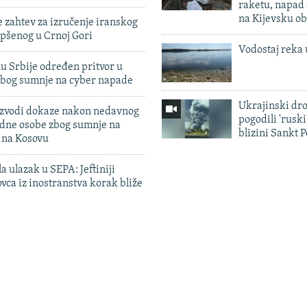
raketu, napad
na Kijevsku ob
 zahtev za izručenje iranskog
pšenog u Crnoj Gori
Vodostaj reka 
u Srbije određen pritvor u
zbog sumnje na cyber napade
Ukrajinski dr
 izvodi dokaze nakon nedavnog
pogodili 'rusk
edne osobe zbog sumnje na
blizini Sankt 
n na Kosovu
a ulazak u SEPA: Jeftiniji
ovca iz inostranstva korak bliže