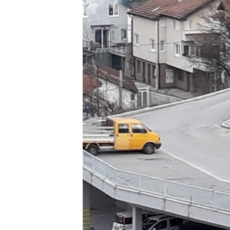
ISPRIČAJ MI
DNEVNO@RSE
SPECIJALI RSE
VIŠE OD NASLOVA
GENOCID U SREBRENICI
POPLAVE I KLIZIŠTA U BIH 2024.
TV LIBERTY
POST SCRIPTUM
MOJA EVROPA
TRI DECENIJE OD RATA U BIH
SVE KARTE DEJTONA
NASTANAK I RASPAD JUGOSLAVIJE