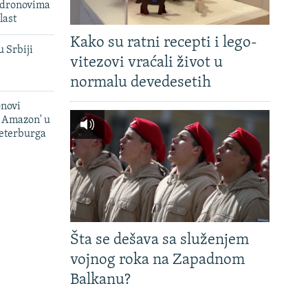
 dronovima
last
Kako su ratni recepti i lego-
u Srbiji
vitezovi vraćali život u
normalu devedesetih
onovi
i Amazon' u
Peterburga
Šta se dešava sa služenjem
vojnog roka na Zapadnom
Balkanu?