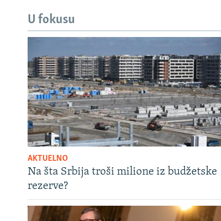
U fokusu
AKTUELNO
Na šta Srbija troši milione iz budžetske
rezerve?