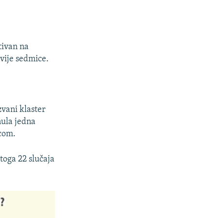
tivan na
vije sedmice.
vani klaster
nula jedna
icom.
toga 22 slučaja